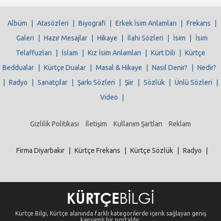
Albüm
|
Atasözleri
|
Biyografi
|
Erkek İsim Anlamları
|
Frekans
|
Galeri
|
Hazır Mesajlar
|
Hikaye
|
İlahi Sözleri
|
İsim
|
İsim
Telaffuzları
|
İslam
|
Kız İsim Anlamları
|
Kürt Dili
|
Kürtçe
Beddualar
|
Kürtçe Dualar
|
Masal & Hikaye
|
Nasıl Denir?
|
Nedir?
|
Radyo
|
Sanatçılar
|
Şarkı Sözleri
|
Şiir
|
Sözlük
|
Ünlü Sözleri
|
Video
|
Gizlilik Politikası
İletişim
Kullanım Şartları
Reklam
Firma Diyarbakır
|
Kürtçe Frekans
|
Kürtçe Sözlük
|
Radyo
|
Kürtçe Bilgi, Kürtçe alanında farklı kategorilerde içerik sağlayan geniş
kapsamlı bir portaldır.