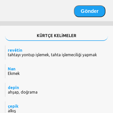
KÜRTÇE KELİMELER
revêtin
tahtayı yontup işlemek, tahta işlemeciliği yapmak
Nan
Ekmek
depîn
ahşap, doğrama
çepik
alkış