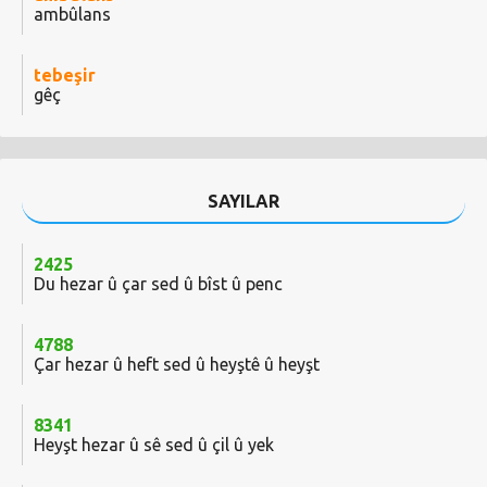
ambûlans
tebeşir
gêç
SAYILAR
2425
Du hezar û çar sed û bîst û penc
4788
Çar hezar û heft sed û heyştê û heyşt
8341
Heyşt hezar û sê sed û çil û yek