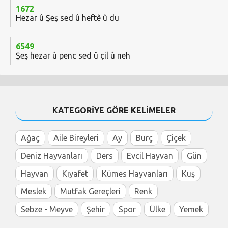
1672
Hezar û Şeş sed û heftê û du
6549
Şeş hezar û penc sed û çil û neh
KATEGORİYE GÖRE KELİMELER
Ağaç
Aile Bireyleri
Ay
Burç
Çiçek
Deniz Hayvanları
Ders
Evcil Hayvan
Gün
Hayvan
Kıyafet
Kümes Hayvanları
Kuş
Meslek
Mutfak Gereçleri
Renk
Sebze - Meyve
Şehir
Spor
Ülke
Yemek