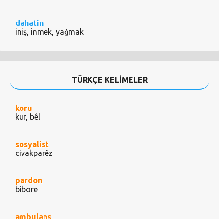
dahatin
iniş, inmek, yağmak
TÜRKÇE KELİMELER
koru
kur, bêl
sosyalist
civakparêz
pardon
bibore
ambulans