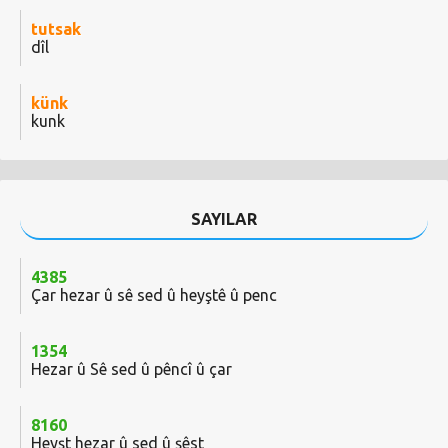
tutsak
dîl
künk
kunk
SAYILAR
4385
Çar hezar û sê sed û heyştê û penc
1354
Hezar û Sê sed û pêncî û çar
8160
Heyşt hezar û sed û şêst