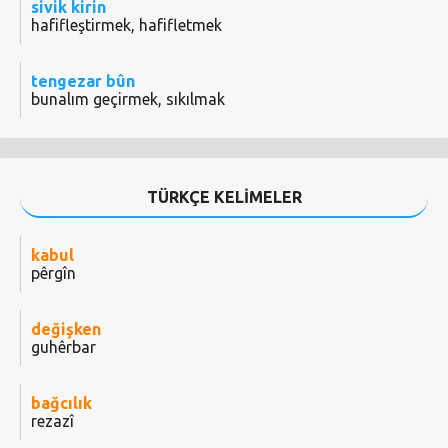
sivik kirin
hafifleştirmek, hafifletmek
tengezar bûn
bunalım geçirmek, sıkılmak
TÜRKÇE KELİMELER
kabul
pêrgîn
değişken
guhêrbar
bağcılık
rezazî