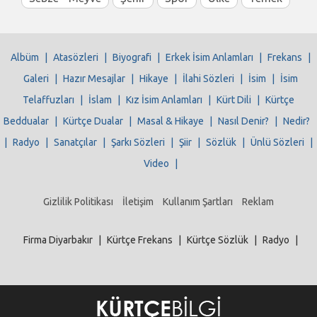
Albüm
|
Atasözleri
|
Biyografi
|
Erkek İsim Anlamları
|
Frekans
|
Galeri
|
Hazır Mesajlar
|
Hikaye
|
İlahi Sözleri
|
İsim
|
İsim
Telaffuzları
|
İslam
|
Kız İsim Anlamları
|
Kürt Dili
|
Kürtçe
Beddualar
|
Kürtçe Dualar
|
Masal & Hikaye
|
Nasıl Denir?
|
Nedir?
|
Radyo
|
Sanatçılar
|
Şarkı Sözleri
|
Şiir
|
Sözlük
|
Ünlü Sözleri
|
Video
|
Gizlilik Politikası
İletişim
Kullanım Şartları
Reklam
Firma Diyarbakır
|
Kürtçe Frekans
|
Kürtçe Sözlük
|
Radyo
|