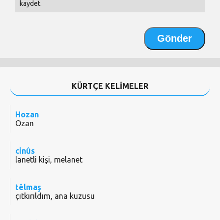
kaydet.
KÜRTÇE KELİMELER
Hozan
Ozan
cinûs
lanetli kişi, melanet
têlmaş
çıtkırıldım, ana kuzusu