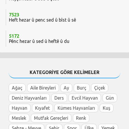
7523
Heft hezar û penc sed û bîst û sê
5172
Pênc hezar û sed û heftê û du
KATEGORİYE GÖRE KELİMELER
Ağaç
Aile Bireyleri
Ay
Burç
Çiçek
Deniz Hayvanları
Ders
Evcil Hayvan
Gün
Hayvan
Kıyafet
Kümes Hayvanları
Kuş
Meslek
Mutfak Gereçleri
Renk
Sebze - Meyve
Şehir
Spor
Ülke
Yemek