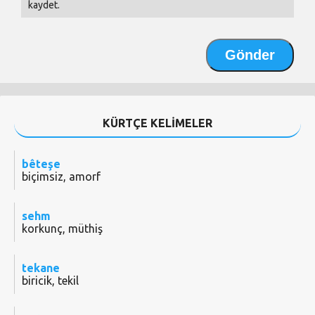
kaydet.
KÜRTÇE KELİMELER
bêteşe
biçimsiz, amorf
sehm
korkunç, müthiş
tekane
biricik, tekil