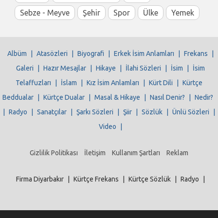
Sebze - Meyve
Şehir
Spor
Ülke
Yemek
Albüm
|
Atasözleri
|
Biyografi
|
Erkek İsim Anlamları
|
Frekans
|
Galeri
|
Hazır Mesajlar
|
Hikaye
|
İlahi Sözleri
|
İsim
|
İsim
Telaffuzları
|
İslam
|
Kız İsim Anlamları
|
Kürt Dili
|
Kürtçe
Beddualar
|
Kürtçe Dualar
|
Masal & Hikaye
|
Nasıl Denir?
|
Nedir?
|
Radyo
|
Sanatçılar
|
Şarkı Sözleri
|
Şiir
|
Sözlük
|
Ünlü Sözleri
|
Video
|
Gizlilik Politikası
İletişim
Kullanım Şartları
Reklam
Firma Diyarbakır
|
Kürtçe Frekans
|
Kürtçe Sözlük
|
Radyo
|