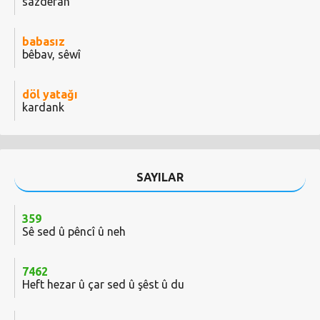
sazdêran
babasız
bêbav, sêwî
döl yatağı
kardank
SAYILAR
359
Sê sed û pêncî û neh
7462
Heft hezar û çar sed û şêst û du