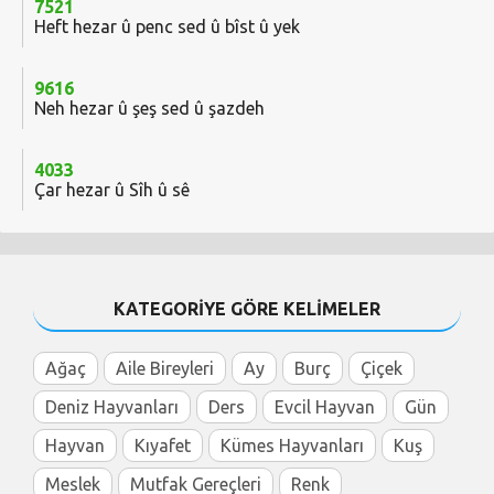
7521
Heft hezar û penc sed û bîst û yek
9616
Neh hezar û şeş sed û şazdeh
4033
Çar hezar û Sîh û sê
KATEGORİYE GÖRE KELİMELER
Ağaç
Aile Bireyleri
Ay
Burç
Çiçek
Deniz Hayvanları
Ders
Evcil Hayvan
Gün
Hayvan
Kıyafet
Kümes Hayvanları
Kuş
Meslek
Mutfak Gereçleri
Renk