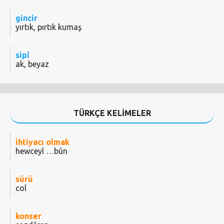
gincir
yırtık, pırtık kumaş
sipî
ak, beyaz
TÜRKÇE KELİMELER
ihtiyacı olmak
hewceyî …bûn
sürü
col
konser