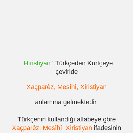
'
Hıristiyan
' Türkçeden Kürtçeye
çeviride
Xaçparêz, Mesîhî, Xiristiyan
anlamına gelmektedir.
Türkçenin kullandığı alfabeye göre
Xaçparêz, Mesîhî, Xiristiyan
ifadesinin