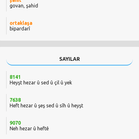
şahit
govan, şahid
ortaklaşa
bipardarî
SAYILAR
8141
Heyşt hezar û sed û çil û yek
7638
Heft hezar û şeş sed û sîh û heyşt
9070
Neh hezar û heftê