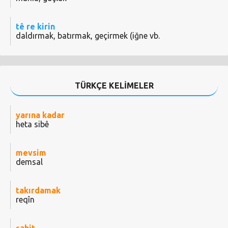
tê re kirin
daldırmak, batırmak, geçirmek (iğne vb.
TÜRKÇE KELİMELER
yarına kadar
heta sibê
mevsim
demsal
takırdamak
reqîn