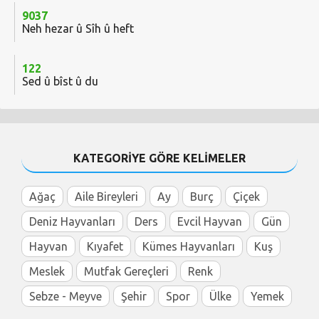
9037
Neh hezar û Sîh û heft
122
Sed û bîst û du
KATEGORİYE GÖRE KELİMELER
Ağaç
Aile Bireyleri
Ay
Burç
Çiçek
Deniz Hayvanları
Ders
Evcil Hayvan
Gün
Hayvan
Kıyafet
Kümes Hayvanları
Kuş
Meslek
Mutfak Gereçleri
Renk
Sebze - Meyve
Şehir
Spor
Ülke
Yemek