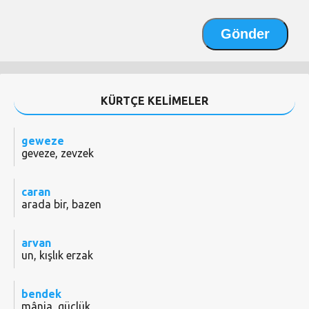
KÜRTÇE KELİMELER
geweze
geveze, zevzek
caran
arada bir, bazen
arvan
un, kışlık erzak
bendek
mânia, güçlük