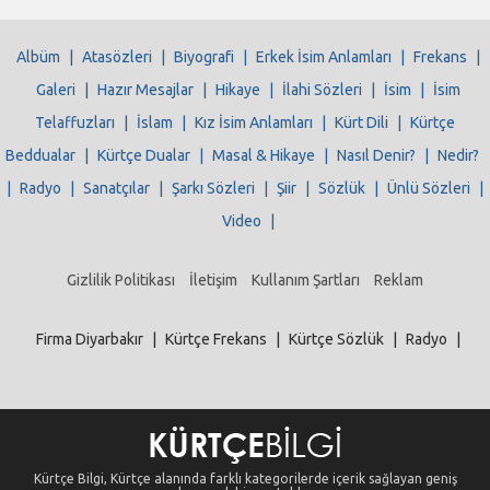
Albüm
|
Atasözleri
|
Biyografi
|
Erkek İsim Anlamları
|
Frekans
|
Galeri
|
Hazır Mesajlar
|
Hikaye
|
İlahi Sözleri
|
İsim
|
İsim
Telaffuzları
|
İslam
|
Kız İsim Anlamları
|
Kürt Dili
|
Kürtçe
Beddualar
|
Kürtçe Dualar
|
Masal & Hikaye
|
Nasıl Denir?
|
Nedir?
|
Radyo
|
Sanatçılar
|
Şarkı Sözleri
|
Şiir
|
Sözlük
|
Ünlü Sözleri
|
Video
|
Gizlilik Politikası
İletişim
Kullanım Şartları
Reklam
Firma Diyarbakır
|
Kürtçe Frekans
|
Kürtçe Sözlük
|
Radyo
|
Kürtçe Bilgi, Kürtçe alanında farklı kategorilerde içerik sağlayan geniş