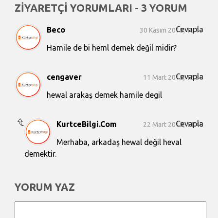
ZİYARETÇİ YORUMLARI - 3 YORUM
Cevapla
Beco
30 Kasım 2018, 15:13
Hamile de bi heml demek değil midir?
Cevapla
cengaver
11 Mart 2018, 16:38
hewal arakaş demek hamile degil
Cevapla
KurtceBilgi.Com
22 Mart 2018, 11:48
Merhaba, arkadaş hewal değil heval
demektir.
YORUM YAZ