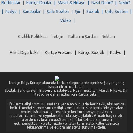
Beddualar
|
Kürtçe Dualar
|
Masal & Hikaye
|
Nasıl Denir?
|
Nedir?
|
Radyo
|
Sanatçılar
|
Şarkı Sözleri
|
Şiir
|
Sözlük
|
Ünlü Sözleri
|
Video
|
Gizlilik Politikası
İletişim
Kullanım Şartları
Reklam
Firma Diyarbakır
|
Kürtçe Frekans
|
Kürtçe Sözlük
|
Radyo
|
Kürtçe Bilgi, Kürtçe alanında farklı kategorilerde içerik sağlayan geniş
kapsamlı bir portaldır.
Sözlük, Şarkı sözleri, Biyografi, Edebiyat, Hazır mesajlar, Masal, Hikaye, Şiir,
Radyo ve daha fazlası için Kürtçe Bilgi...
© KurtceBilgi.Com. Bu sayfada yer alan bilgilerin her hakkı, aksi ayrıca
belirtilmediği sürece KurtceBilgi .Com'a aittir. Site içerisinde yer alan
veriler, kâr amacı gütmedikçe her türlü sosyal paylaşım
platformlarında ve uygulamalarında paylaşılabilir.
Ancak başka bir
sitede paylaşılamaz.
Sitemiz hiç bir şekilde kâr amacı
gütmemektedir ve sitemizde yer alan tüm materyaller yalnızca
bilgilendirme ve eğitim amacıyla sunulmaktadır.