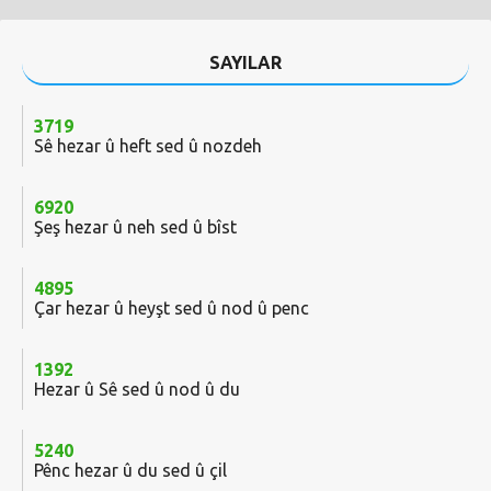
SAYILAR
3719
Sê hezar û heft sed û nozdeh
6920
Şeş hezar û neh sed û bîst
4895
Çar hezar û heyşt sed û nod û penc
1392
Hezar û Sê sed û nod û du
5240
Pênc hezar û du sed û çil