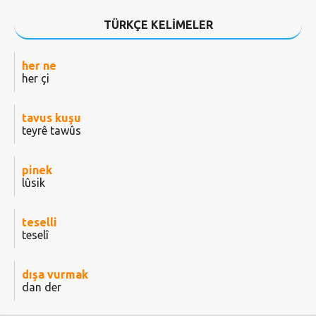
TÜRKÇE KELİMELER
her ne
her çi
tavus kuşu
teyrê tawûs
pinek
lûsik
teselli
teselî
dışa vurmak
dan der