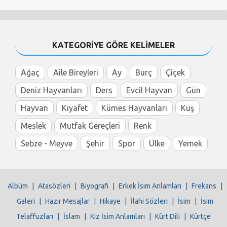
KATEGORİYE GÖRE KELİMELER
Ağaç
Aile Bireyleri
Ay
Burç
Çiçek
Deniz Hayvanları
Ders
Evcil Hayvan
Gün
Hayvan
Kıyafet
Kümes Hayvanları
Kuş
Meslek
Mutfak Gereçleri
Renk
Sebze - Meyve
Şehir
Spor
Ülke
Yemek
Albüm
|
Atasözleri
|
Biyografi
|
Erkek İsim Anlamları
|
Frekans
|
Galeri
|
Hazır Mesajlar
|
Hikaye
|
İlahi Sözleri
|
İsim
|
İsim
Telaffuzları
|
İslam
|
Kız İsim Anlamları
|
Kürt Dili
|
Kürtçe