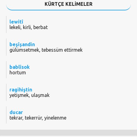
KÜRTÇE KELİMELER
lewitî
lekeli, kirli, berbat
beşîşandin
gülümsetmek, tebessüm ettirmek
bablîsok
hortum
ragihiştin
yetişmek, ulaşmak
ducar
tekrar, tekerrür, yinelenme