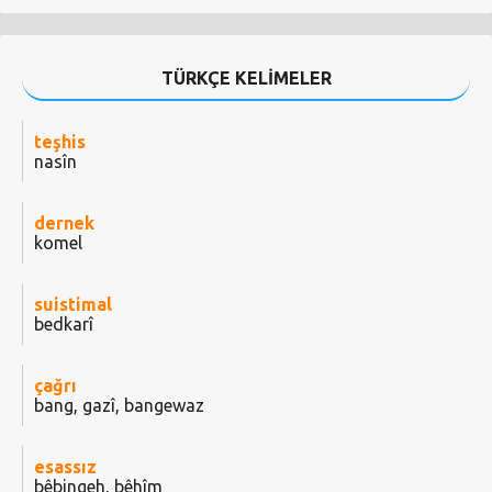
TÜRKÇE KELİMELER
teşhis
nasîn
dernek
komel
suistimal
bedkarî
çağrı
bang, gazî, bangewaz
esassız
bêbingeh, bêhîm