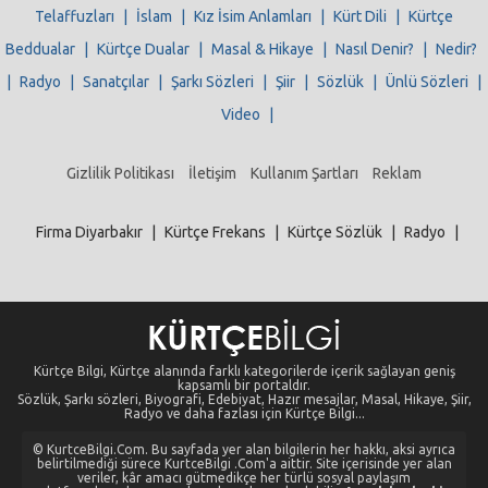
Telaffuzları
|
İslam
|
Kız İsim Anlamları
|
Kürt Dili
|
Kürtçe
Beddualar
|
Kürtçe Dualar
|
Masal & Hikaye
|
Nasıl Denir?
|
Nedir?
|
Radyo
|
Sanatçılar
|
Şarkı Sözleri
|
Şiir
|
Sözlük
|
Ünlü Sözleri
|
Video
|
Gizlilik Politikası
İletişim
Kullanım Şartları
Reklam
Firma Diyarbakır
|
Kürtçe Frekans
|
Kürtçe Sözlük
|
Radyo
|
Kürtçe Bilgi, Kürtçe alanında farklı kategorilerde içerik sağlayan geniş
kapsamlı bir portaldır.
Sözlük, Şarkı sözleri, Biyografi, Edebiyat, Hazır mesajlar, Masal, Hikaye, Şiir,
Radyo ve daha fazlası için Kürtçe Bilgi...
© KurtceBilgi.Com. Bu sayfada yer alan bilgilerin her hakkı, aksi ayrıca
belirtilmediği sürece KurtceBilgi .Com'a aittir. Site içerisinde yer alan
veriler, kâr amacı gütmedikçe her türlü sosyal paylaşım