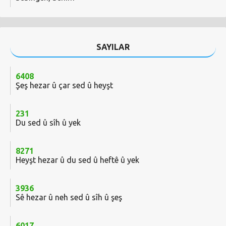
SAYILAR
6408
Şeş hezar û çar sed û heyşt
231
Du sed û sîh û yek
8271
Heyşt hezar û du sed û heftê û yek
3936
Sê hezar û neh sed û sîh û şeş
6017