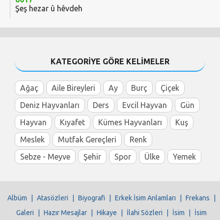
Şeş hezar û hêvdeh
KATEGORİYE GÖRE KELİMELER
Ağaç
Aile Bireyleri
Ay
Burç
Çiçek
Deniz Hayvanları
Ders
Evcil Hayvan
Gün
Hayvan
Kıyafet
Kümes Hayvanları
Kuş
Meslek
Mutfak Gereçleri
Renk
Sebze - Meyve
Şehir
Spor
Ülke
Yemek
Albüm
|
Atasözleri
|
Biyografi
|
Erkek İsim Anlamları
|
Frekans
|
Galeri
|
Hazır Mesajlar
|
Hikaye
|
İlahi Sözleri
|
İsim
|
İsim