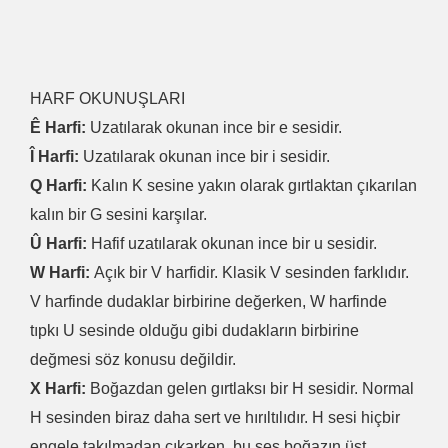
HARF OKUNUŞLARI
Ê Harfi:
Uzatılarak okunan ince bir e sesidir.
Î Harfi:
Uzatılarak okunan ince bir i sesidir.
Q Harfi:
Kalın K sesine yakın olarak gırtlaktan çıkarılan
kalın bir G sesini karşılar.
Û Harfi:
Hafif uzatılarak okunan ince bir u sesidir.
W Harfi:
Açık bir V harfidir. Klasik V sesinden farklıdır.
V harfinde dudaklar birbirine değerken, W harfinde
tıpkı U sesinde olduğu gibi dudakların birbirine
değmesi söz konusu değildir.
X Harfi:
Boğazdan gelen gırtlaksı bir H sesidir. Normal
H sesinden biraz daha sert ve hırıltılıdır. H sesi hiçbir
engele takılmadan çıkarken, bu ses boğazın üst