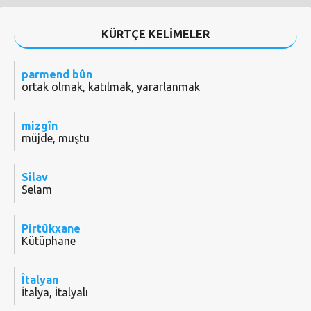
KÜRTÇE KELİMELER
parmend bûn
ortak olmak, katılmak, yararlanmak
mizgîn
müjde, muştu
Silav
Selam
Pirtûkxane
Kütüphane
Îtalyan
İtalya, İtalyalı