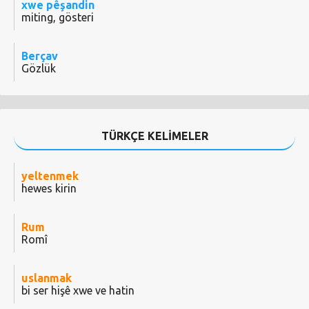
xwe pêşandin
miting, gösteri
Berçav
Gözlük
TÜRKÇE KELİMELER
yeltenmek
hewes kirin
Rum
Romî
uslanmak
bi ser hişê xwe ve hatin