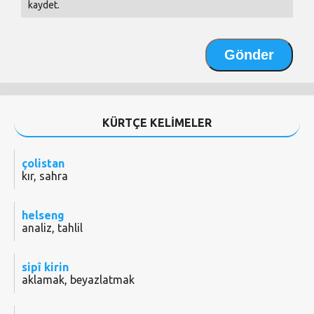
kaydet.
KÜRTÇE KELİMELER
çolistan
kır, sahra
helseng
analiz, tahlil
sipî kirin
aklamak, beyazlatmak