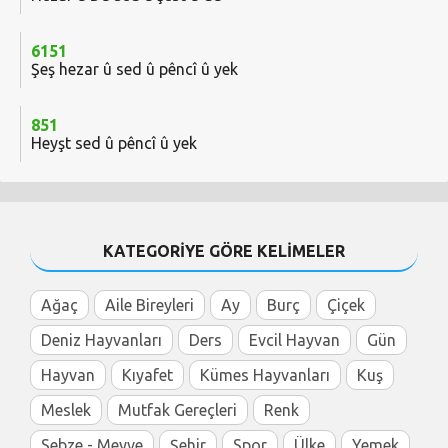
6151
Şeş hezar û sed û pêncî û yek
851
Heyşt sed û pêncî û yek
KATEGORİYE GÖRE KELİMELER
Ağaç
Aile Bireyleri
Ay
Burç
Çiçek
Deniz Hayvanları
Ders
Evcil Hayvan
Gün
Hayvan
Kıyafet
Kümes Hayvanları
Kuş
Meslek
Mutfak Gereçleri
Renk
Sebze - Meyve
Şehir
Spor
Ülke
Yemek