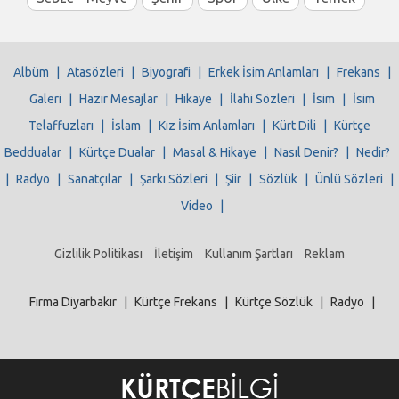
Albüm
|
Atasözleri
|
Biyografi
|
Erkek İsim Anlamları
|
Frekans
|
Galeri
|
Hazır Mesajlar
|
Hikaye
|
İlahi Sözleri
|
İsim
|
İsim
Telaffuzları
|
İslam
|
Kız İsim Anlamları
|
Kürt Dili
|
Kürtçe
Beddualar
|
Kürtçe Dualar
|
Masal & Hikaye
|
Nasıl Denir?
|
Nedir?
|
Radyo
|
Sanatçılar
|
Şarkı Sözleri
|
Şiir
|
Sözlük
|
Ünlü Sözleri
|
Video
|
Gizlilik Politikası
İletişim
Kullanım Şartları
Reklam
Firma Diyarbakır
|
Kürtçe Frekans
|
Kürtçe Sözlük
|
Radyo
|