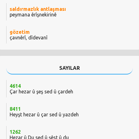
saldırmazlık antlaşması
peymana êrîşnekirinê
gözetim
çavnêrî, dîdevanî
SAYILAR
4614
Çar hezar û şeş sed û çardeh
8411
Heyşt hezar û çar sed û yazdeh
1262
Hezar û Du sed û şêst û du