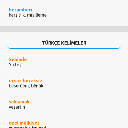
beramberî
karşıtlık, misilleme
TÜRKÇE KELİMELER
Seninde
Ya te jî
uçsuz bucaksız
bêserûbin, bênûk
saklamak
veşartin
özel mülkiyet