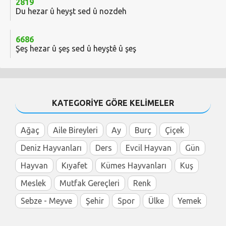
2819
Du hezar û heyşt sed û nozdeh
6686
Şeş hezar û şeş sed û heyştê û şeş
KATEGORİYE GÖRE KELİMELER
Ağaç
Aile Bireyleri
Ay
Burç
Çiçek
Deniz Hayvanları
Ders
Evcil Hayvan
Gün
Hayvan
Kıyafet
Kümes Hayvanları
Kuş
Meslek
Mutfak Gereçleri
Renk
Sebze - Meyve
Şehir
Spor
Ülke
Yemek