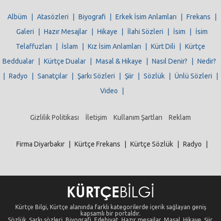
Albüm
|
Atasözleri
|
Biyografi
|
Erkek İsim Anlamları
|
Frekans
|
Galeri
|
Hazır Mesajlar
|
Hikaye
|
İlahi Sözleri
|
İsim
|
İsim
Telaffuzları
|
İslam
|
Kız İsim Anlamları
|
Kürt Dili
|
Kürtçe
Beddualar
|
Kürtçe Dualar
|
Masal & Hikaye
|
Nasıl Denir?
|
Nedir?
|
Radyo
|
Sanatçılar
|
Şarkı Sözleri
|
Şiir
|
Sözlük
|
Ünlü Sözleri
|
Video
|
Gizlilik Politikası
İletişim
Kullanım Şartları
Reklam
Firma Diyarbakır
|
Kürtçe Frekans
|
Kürtçe Sözlük
|
Radyo
|
Kürtçe Bilgi, Kürtçe alanında farklı kategorilerde içerik sağlayan geniş
kapsamlı bir portaldır.
Sözlük, Şarkı sözleri, Biyografi, Edebiyat, Hazır mesajlar, Masal, Hikaye, Şiir,