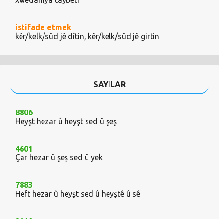
xwedaniya taybetî
istifade etmek
kêr/kelk/sûd jê dîtin, kêr/kelk/sûd jê girtin
SAYILAR
8806
Heyşt hezar û heyşt sed û şeş
4601
Çar hezar û şeş sed û yek
7883
Heft hezar û heyşt sed û heyştê û sê