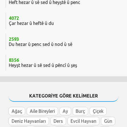
Heft hezar û sê sed û heyştê û penc
4072
Çar hezar û heftê û du
2593
Du hezar û penc sed û nod û sê
8356
Heyşt hezar û sê sed û pêncî û şeş
KATEGORİYE GÖRE KELİMELER
Ağaç
Aile Bireyleri
Ay
Burç
Çiçek
Deniz Hayvanları
Ders
Evcil Hayvan
Gün