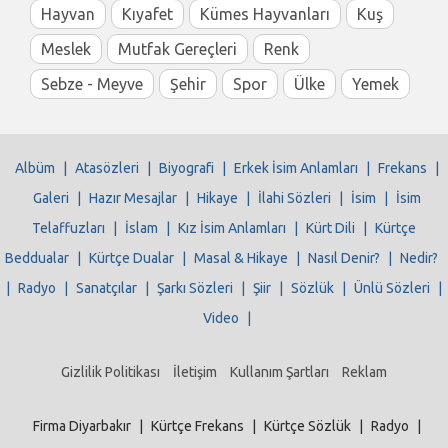
Hayvan
Kıyafet
Kümes Hayvanları
Kuş
Meslek
Mutfak Gereçleri
Renk
Sebze - Meyve
Şehir
Spor
Ülke
Yemek
Albüm
|
Atasözleri
|
Biyografi
|
Erkek İsim Anlamları
|
Frekans
|
Galeri
|
Hazır Mesajlar
|
Hikaye
|
İlahi Sözleri
|
İsim
|
İsim
Telaffuzları
|
İslam
|
Kız İsim Anlamları
|
Kürt Dili
|
Kürtçe
Beddualar
|
Kürtçe Dualar
|
Masal & Hikaye
|
Nasıl Denir?
|
Nedir?
|
Radyo
|
Sanatçılar
|
Şarkı Sözleri
|
Şiir
|
Sözlük
|
Ünlü Sözleri
|
Video
|
Gizlilik Politikası
İletişim
Kullanım Şartları
Reklam
Firma Diyarbakır
|
Kürtçe Frekans
|
Kürtçe Sözlük
|
Radyo
|