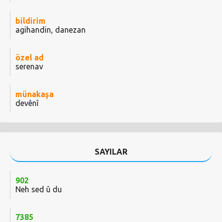
bildirim
agihandin, danezan
özel ad
serenav
münakaşa
devênî
SAYILAR
902
Neh sed û du
7385