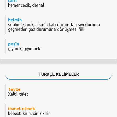
tafil
hemencecik, derhal
helmîn
süblimleşmek, cismin katı durumdan sıvı duruma
geçmeden gaz durumuna dönüşmesi fiili
poşîn
giymek, giyinmek
TÜRKÇE KELİMELER
Teyze
Xaltî, xalet
ihanet etmek
bêbextî kirin, xinizîkirin