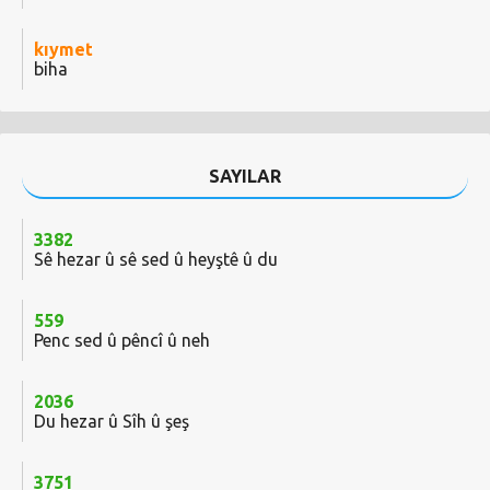
kıymet
biha
SAYILAR
3382
Sê hezar û sê sed û heyştê û du
559
Penc sed û pêncî û neh
2036
Du hezar û Sîh û şeş
3751