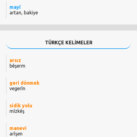
mayî
artan, bakiye
TÜRKÇE KELİMELER
arsız
bêşerm
geri dönmek
vegerîn
sidik yolu
mîzkêş
manevi
arîşen