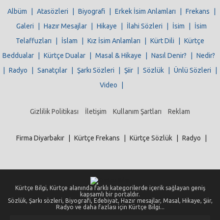
Albüm
|
Atasözleri
|
Biyografi
|
Erkek İsim Anlamları
|
Frekans
|
Galeri
|
Hazır Mesajlar
|
Hikaye
|
İlahi Sözleri
|
İsim
|
İsim
Telaffuzları
|
İslam
|
Kız İsim Anlamları
|
Kürt Dili
|
Kürtçe
Beddualar
|
Kürtçe Dualar
|
Masal & Hikaye
|
Nasıl Denir?
|
Nedir?
|
Radyo
|
Sanatçılar
|
Şarkı Sözleri
|
Şiir
|
Sözlük
|
Ünlü Sözleri
|
Video
|
Gizlilik Politikası
İletişim
Kullanım Şartları
Reklam
Firma Diyarbakır
|
Kürtçe Frekans
|
Kürtçe Sözlük
|
Radyo
|
Kürtçe Bilgi, Kürtçe alanında farklı kategorilerde içerik sağlayan geniş
kapsamlı bir portaldır.
Sözlük, Şarkı sözleri, Biyografi, Edebiyat, Hazır mesajlar, Masal, Hikaye, Şiir,
Radyo ve daha fazlası için Kürtçe Bilgi...