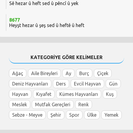
Sê hezar û heft sed û pêncî û yek
8677
Heyşt hezar û şeş sed û heftê û heft
KATEGORİYE GÖRE KELİMELER
Ağaç
Aile Bireyleri
Ay
Burç
Çiçek
Deniz Hayvanları
Ders
Evcil Hayvan
Gün
Hayvan
Kıyafet
Kümes Hayvanları
Kuş
Meslek
Mutfak Gereçleri
Renk
Sebze - Meyve
Şehir
Spor
Ülke
Yemek