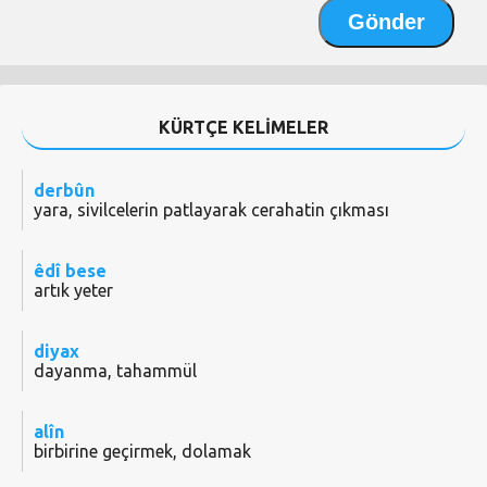
KÜRTÇE KELİMELER
derbûn
yara, sivilcelerin patlayarak cerahatin çıkması
êdî bese
artık yeter
diyax
dayanma, tahammül
alîn
birbirine geçirmek, dolamak