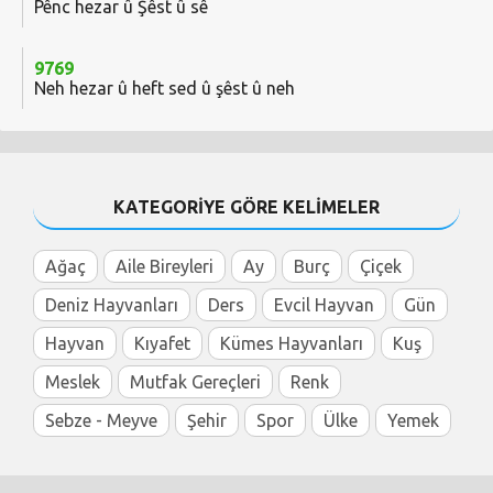
Pênc hezar û Şêst û sê
9769
Neh hezar û heft sed û şêst û neh
KATEGORİYE GÖRE KELİMELER
Ağaç
Aile Bireyleri
Ay
Burç
Çiçek
Deniz Hayvanları
Ders
Evcil Hayvan
Gün
Hayvan
Kıyafet
Kümes Hayvanları
Kuş
Meslek
Mutfak Gereçleri
Renk
Sebze - Meyve
Şehir
Spor
Ülke
Yemek