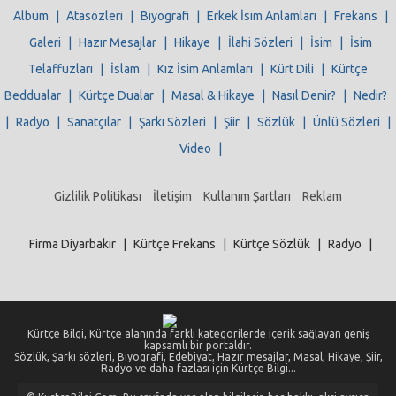
Albüm
|
Atasözleri
|
Biyografi
|
Erkek İsim Anlamları
|
Frekans
|
Galeri
|
Hazır Mesajlar
|
Hikaye
|
İlahi Sözleri
|
İsim
|
İsim
Telaffuzları
|
İslam
|
Kız İsim Anlamları
|
Kürt Dili
|
Kürtçe
Beddualar
|
Kürtçe Dualar
|
Masal & Hikaye
|
Nasıl Denir?
|
Nedir?
|
Radyo
|
Sanatçılar
|
Şarkı Sözleri
|
Şiir
|
Sözlük
|
Ünlü Sözleri
|
Video
|
Gizlilik Politikası
İletişim
Kullanım Şartları
Reklam
Firma Diyarbakır
|
Kürtçe Frekans
|
Kürtçe Sözlük
|
Radyo
|
Kürtçe Bilgi, Kürtçe alanında farklı kategorilerde içerik sağlayan geniş
kapsamlı bir portaldır.
Sözlük, Şarkı sözleri, Biyografi, Edebiyat, Hazır mesajlar, Masal, Hikaye, Şiir,
Radyo ve daha fazlası için Kürtçe Bilgi...