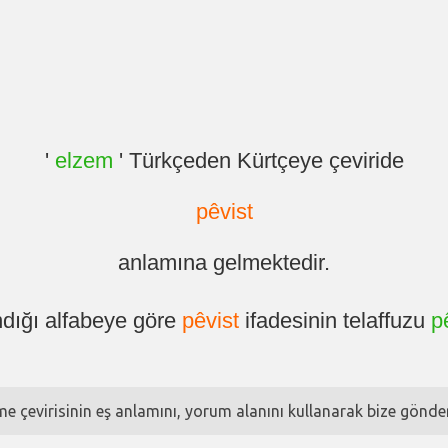
'
elzem
' Türkçeden Kürtçeye çeviride
pêvist
anlamına gelmektedir.
ndığı alfabeye göre
pêvist
ifadesinin telaffuzu
p
ime çevirisinin eş anlamını, yorum alanını kullanarak bize göndere