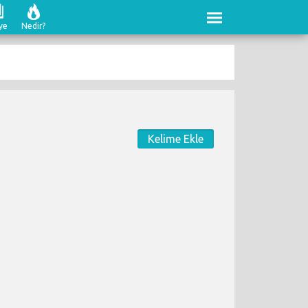
ye
Nedir?
Kelime Ekle