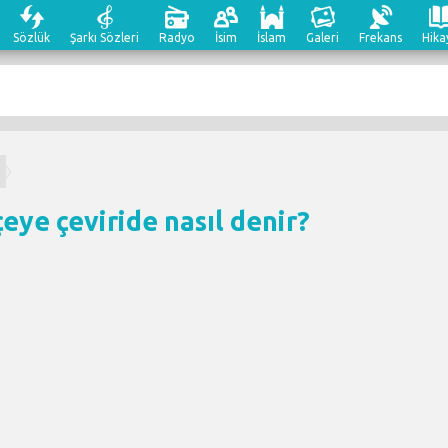
Sözlük
Şarkı Sözleri
Radyo
İsim
İslam
Galeri
Frekans
Hika
m
eye çeviri
de nasıl denir?