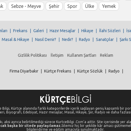
nk
Sebze - Meyve
Şehir
Spor
Ülke
Yemek
mları
|
Frekans
|
Galeri
|
Hazır Mesajlar
|
Hikaye
|
İlahi Sözleri
|
İs
|
Masal & Hikaye
|
Nasıl Denir?
|
Nedir?
|
Radyo
|
Sanatçılar
|
Şarkı 
Gizlilik Politikası
İletişim
Kullanım Şartları
Reklam
Firma Diyarbakır
|
Kürtçe Frekans
|
Kürtçe Sözlük
|
Radyo
|
 Bilgi, Kürtçe alanında farklı kategorilerde içerik sağlayan geniş kapsamlı bir port
eri, Biyografi, Edebiyat, Hazır mesajlar, Masal, Hikaye, Şiir, Radyo ve daha fazlası i
, aksi ayrıca belirtilmediği sürece KurtceBilgi .Com'a aittir. Site içerisinde yer 
cak başka bir sitede paylaşılamaz.
Sitemiz hiç bir şekilde kâr amacı gütmeme
bilgilendirme ve eğitim amacıyla sunulmaktadır.