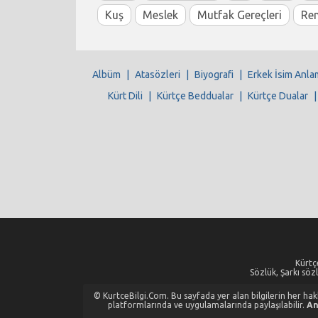
Kuş
Meslek
Mutfak Gereçleri
Re
Albüm
|
Atasözleri
|
Biyografi
|
Erkek İsim Anla
Kürt Dili
|
Kürtçe Beddualar
|
Kürtçe Dualar
Kürtçe
Sözlük, Şarkı sözl
© KurtceBilgi.Com. Bu sayfada yer alan bilgilerin her hakkı
platformlarında ve uygulamalarında paylaşılabilir.
An