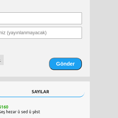
.
SAYILAR
6160
Şeş hezar û sed û şêst