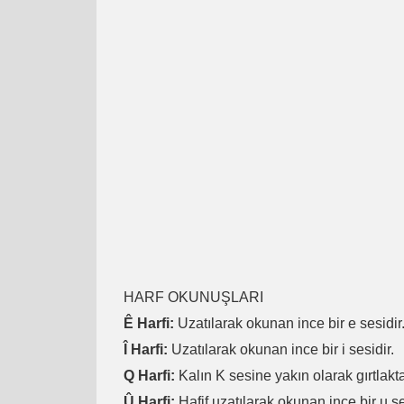
HARF OKUNUŞLARI
Ê Harfi:
Uzatılarak okunan ince bir e sesidir
Î Harfi:
Uzatılarak okunan ince bir i sesidir.
Q Harfi:
Kalın K sesine yakın olarak gırtlakta
Û Harfi:
Hafif uzatılarak okunan ince bir u se