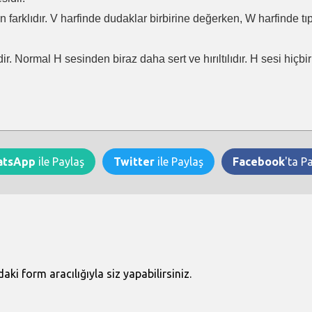
en farklıdır. V harfinde dudaklar birbirine değerken, W harfinde t
ir. Normal H sesinden biraz daha sert ve hırıltılıdır. H sesi hiçb
atsApp
ile Paylaş
Twitter
ile Paylaş
Facebook
'ta P
i form aracılığıyla siz yapabilirsiniz.