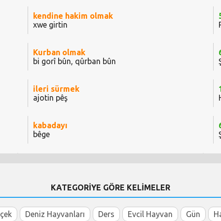
kendine hakim olmak
xwe girtin
Kurban olmak
bi gorî bûn, qûrban bûn
ileri sürmek
ajotin pêş
kabadayı
bêge
KATEGORİYE GÖRE KELİMELER
içek
Deniz Hayvanları
Ders
Evcil Hayvan
Gün
H