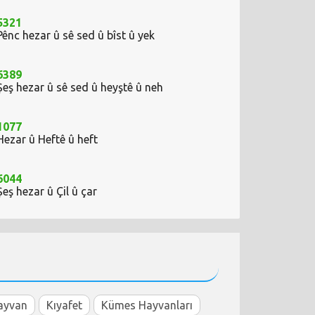
5321
Pênc hezar û sê sed û bîst û yek
6389
Şeş hezar û sê sed û heyştê û neh
1077
Hezar û Heftê û heft
6044
Şeş hezar û Çil û çar
ayvan
Kıyafet
Kümes Hayvanları