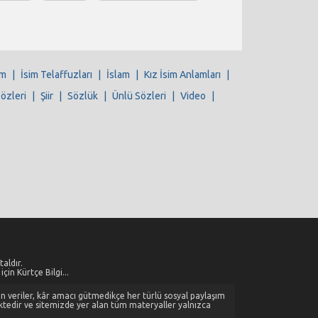
im
|
İsim Telaffuzları
|
İslam
|
Kız İsim Anlamları
|
Sözleri
|
Şiir
|
Sözlük
|
Ünlü Sözleri
|
Video
|
aldır.
çin Kürtçe Bilgi...
alan veriler, kâr amacı gütmedikçe her türlü sosyal paylaşım
ktedir ve sitemizde yer alan tüm materyaller yalnızca