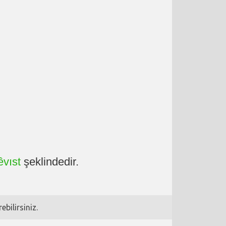
êvıst
şeklindedir.
bilirsiniz.