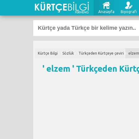
Anasayfa
Biyografi
Kürtçe Bilgi
Sözlük
Türkçeden Kürtçeye çeviri
elze
' elzem '
Türkçeden Kürtç