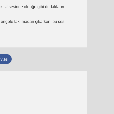
ıpkı U sesinde olduğu gibi dudakların
ir engele takılmadan çıkarken, bu ses
aylaş