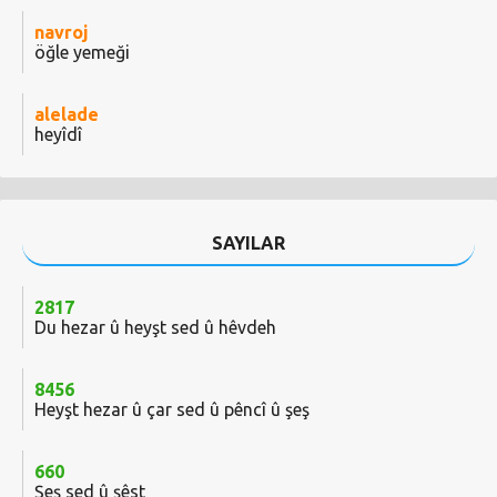
navroj
öğle yemeği
alelade
heyîdî
SAYILAR
2817
Du hezar û heyşt sed û hêvdeh
8456
Heyşt hezar û çar sed û pêncî û şeş
660
Şeş sed û şêst