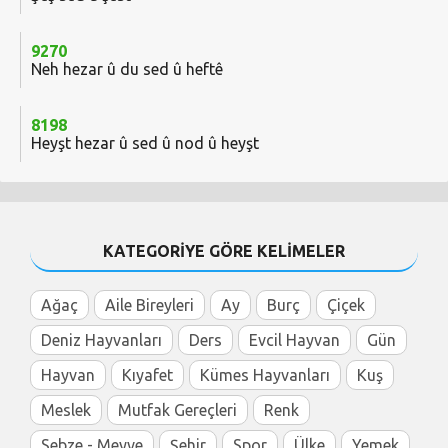
9270
Neh hezar û du sed û heftê
8198
Heyşt hezar û sed û nod û heyşt
KATEGORİYE GÖRE KELİMELER
Ağaç
Aile Bireyleri
Ay
Burç
Çiçek
Deniz Hayvanları
Ders
Evcil Hayvan
Gün
Hayvan
Kıyafet
Kümes Hayvanları
Kuş
Meslek
Mutfak Gereçleri
Renk
Sebze - Meyve
Şehir
Spor
Ülke
Yemek