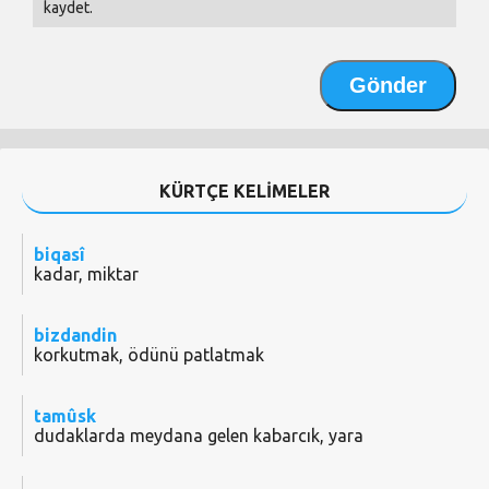
kaydet.
KÜRTÇE KELİMELER
biqasî
kadar, miktar
bizdandin
korkutmak, ödünü patlatmak
tamûsk
dudaklarda meydana gelen kabarcık, yara