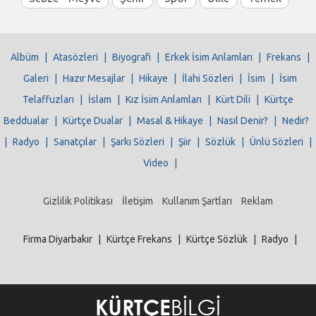
Albüm
|
Atasözleri
|
Biyografi
|
Erkek İsim Anlamları
|
Frekans
|
Galeri
|
Hazır Mesajlar
|
Hikaye
|
İlahi Sözleri
|
İsim
|
İsim
Telaffuzları
|
İslam
|
Kız İsim Anlamları
|
Kürt Dili
|
Kürtçe
Beddualar
|
Kürtçe Dualar
|
Masal & Hikaye
|
Nasıl Denir?
|
Nedir?
|
Radyo
|
Sanatçılar
|
Şarkı Sözleri
|
Şiir
|
Sözlük
|
Ünlü Sözleri
|
Video
|
Gizlilik Politikası
İletişim
Kullanım Şartları
Reklam
Firma Diyarbakır
|
Kürtçe Frekans
|
Kürtçe Sözlük
|
Radyo
|