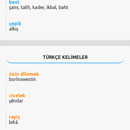
bext
şans, talih, kader, ikbal, baht
çepik
alkış
TÜRKÇE KELİMELER
özür dilemek
borînxwestin
civelek
şêndar
rayiç
bihâ