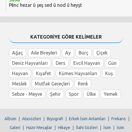
Pênc hezar û şeş sed û nod û heyşt
KATEGORİYE GÖRE KELİMELER
Ağaç
Aile Bireyleri
Ay
Burç
Çiçek
Deniz Hayvanları
Ders
Evcil Hayvan
Gün
Hayvan
Kıyafet
Kümes Hayvanları
Kuş
Meslek
Mutfak Gereçleri
Renk
Sebze - Meyve
Şehir
Spor
Ülke
Yemek
Albüm
|
Atasözleri
|
Biyografi
|
Erkek İsim Anlamları
|
Frekans
|
Galeri
|
Hazır Mesajlar
|
Hikaye
|
İlahi Sözleri
|
İsim
|
İsim