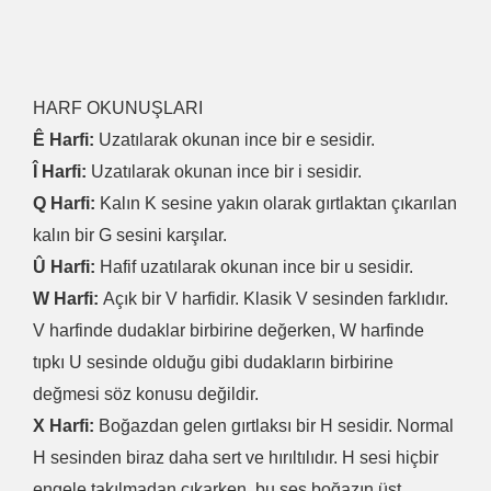
HARF OKUNUŞLARI
Ê Harfi:
Uzatılarak okunan ince bir e sesidir.
Î Harfi:
Uzatılarak okunan ince bir i sesidir.
Q Harfi:
Kalın K sesine yakın olarak gırtlaktan çıkarılan
kalın bir G sesini karşılar.
Û Harfi:
Hafif uzatılarak okunan ince bir u sesidir.
W Harfi:
Açık bir V harfidir. Klasik V sesinden farklıdır.
V harfinde dudaklar birbirine değerken, W harfinde
tıpkı U sesinde olduğu gibi dudakların birbirine
değmesi söz konusu değildir.
X Harfi:
Boğazdan gelen gırtlaksı bir H sesidir. Normal
H sesinden biraz daha sert ve hırıltılıdır. H sesi hiçbir
engele takılmadan çıkarken, bu ses boğazın üst