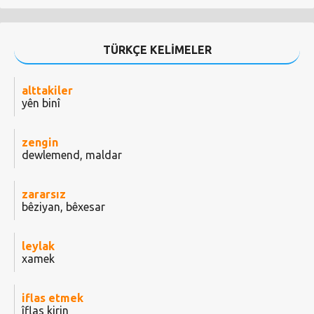
TÜRKÇE KELİMELER
alttakiler
yên binî
zengin
dewlemend, maldar
zararsız
bêziyan, bêxesar
leylak
xamek
iflas etmek
îflas kirin