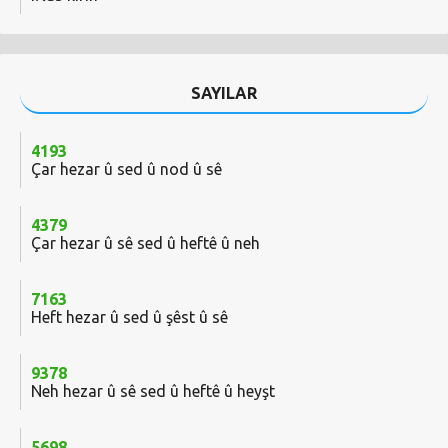
SAYILAR
4193
Çar hezar û sed û nod û sê
4379
Çar hezar û sê sed û heftê û neh
7163
Heft hezar û sed û şêst û sê
9378
Neh hezar û sê sed û heftê û heyşt
5698