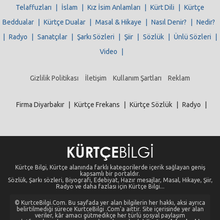
Telaffuzları
|
İslam
|
Kız İsim Anlamları
|
Kürt Dili
|
Kürtçe
Beddualar
|
Kürtçe Dualar
|
Masal & Hikaye
|
Nasıl Denir?
|
Nedir?
|
Radyo
|
Sanatçılar
|
Şarkı Sözleri
|
Şiir
|
Sözlük
|
Ünlü Sözleri
|
Video
|
Gizlilik Politikası
İletişim
Kullanım Şartları
Reklam
Firma Diyarbakır
|
Kürtçe Frekans
|
Kürtçe Sözlük
|
Radyo
|
Kürtçe Bilgi, Kürtçe alanında farklı kategorilerde içerik sağlayan geniş
kapsamlı bir portaldır.
Sözlük, Şarkı sözleri, Biyografi, Edebiyat, Hazır mesajlar, Masal, Hikaye, Şiir,
Radyo ve daha fazlası için Kürtçe Bilgi...
© KurtceBilgi.Com. Bu sayfada yer alan bilgilerin her hakkı, aksi ayrıca
belirtilmediği sürece KurtceBilgi .Com'a aittir. Site içerisinde yer alan
veriler, kâr amacı gütmedikçe her türlü sosyal paylaşım