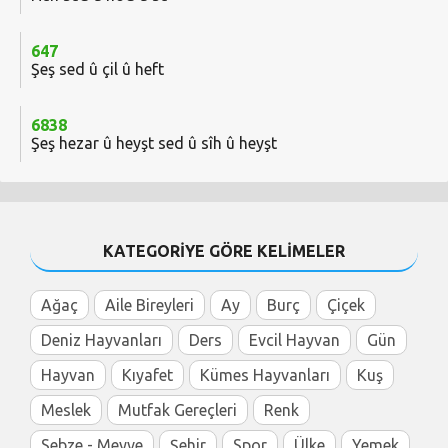
647
Şeş sed û çil û heft
6838
Şeş hezar û heyşt sed û sîh û heyşt
KATEGORİYE GÖRE KELİMELER
Ağaç
Aile Bireyleri
Ay
Burç
Çiçek
Deniz Hayvanları
Ders
Evcil Hayvan
Gün
Hayvan
Kıyafet
Kümes Hayvanları
Kuş
Meslek
Mutfak Gereçleri
Renk
Sebze - Meyve
Şehir
Spor
Ülke
Yemek