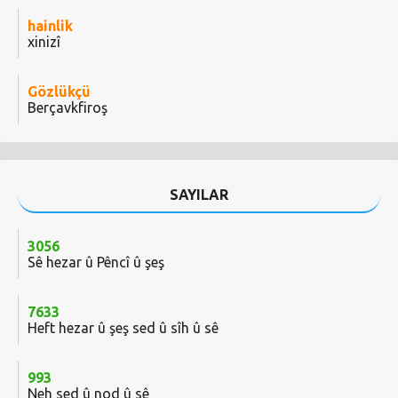
hainlik
xinizî
Gözlükçü
Berçavkfiroş
SAYILAR
3056
Sê hezar û Pêncî û şeş
7633
Heft hezar û şeş sed û sîh û sê
993
Neh sed û nod û sê