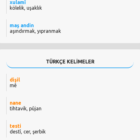
xulamî
kölelik, uşaklık
maş andin
aşındırmak, yıpranmak
TÜRKÇE KELİMELER
dişil
mê
nane
tihtavik, pûjan
testi
destî, cer, şerbik