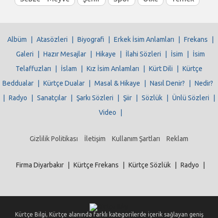
Albüm
|
Atasözleri
|
Biyografi
|
Erkek İsim Anlamları
|
Frekans
|
Galeri
|
Hazır Mesajlar
|
Hikaye
|
İlahi Sözleri
|
İsim
|
İsim
Telaffuzları
|
İslam
|
Kız İsim Anlamları
|
Kürt Dili
|
Kürtçe
Beddualar
|
Kürtçe Dualar
|
Masal & Hikaye
|
Nasıl Denir?
|
Nedir?
|
Radyo
|
Sanatçılar
|
Şarkı Sözleri
|
Şiir
|
Sözlük
|
Ünlü Sözleri
|
Video
|
Gizlilik Politikası
İletişim
Kullanım Şartları
Reklam
Firma Diyarbakır
|
Kürtçe Frekans
|
Kürtçe Sözlük
|
Radyo
|
Kürtçe Bilgi, Kürtçe alanında farklı kategorilerde içerik sağlayan geniş