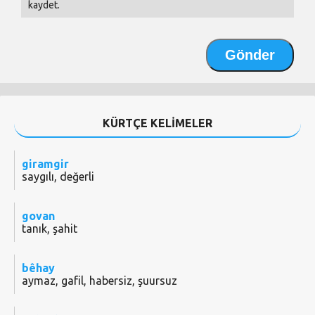
kaydet.
KÜRTÇE KELİMELER
giramgir
saygılı, değerli
govan
tanık, şahit
bêhay
aymaz, gafil, habersiz, şuursuz