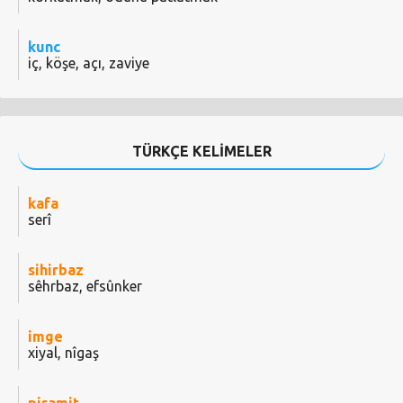
kunc
iç, köşe, açı, zaviye
TÜRKÇE KELİMELER
kafa
serî
sihirbaz
sêhrbaz, efsûnker
imge
xiyal, nîgaş