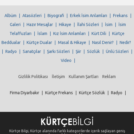
Albüm
|
Atasözleri
|
Biyografi
|
Erkek İsim Anlamları
|
Frekans
|
Galeri
|
Hazır Mesajlar
|
Hikaye
|
İlahi Sözleri
|
İsim
|
İsim
Telaffuzları
|
İslam
|
Kız İsim Anlamları
|
Kürt Dili
|
Kürtçe
Beddualar
|
Kürtçe Dualar
|
Masal & Hikaye
|
Nasıl Denir?
|
Nedir?
|
Radyo
|
Sanatçılar
|
Şarkı Sözleri
|
Şiir
|
Sözlük
|
Ünlü Sözleri
|
Video
|
Gizlilik Politikası
İletişim
Kullanım Şartları
Reklam
Firma Diyarbakır
|
Kürtçe Frekans
|
Kürtçe Sözlük
|
Radyo
|
Kürtçe Bilgi, Kürtçe alanında farklı kategorilerde içerik sağlayan geniş