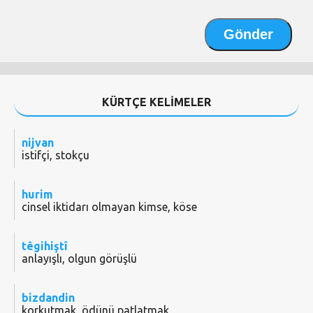
KÜRTÇE KELİMELER
nijvan
istifçi, stokçu
hurim
cinsel iktidarı olmayan kimse, köse
têgihiştî
anlayışlı, olgun görüşlü
bizdandin
korkutmak, ödünü patlatmak