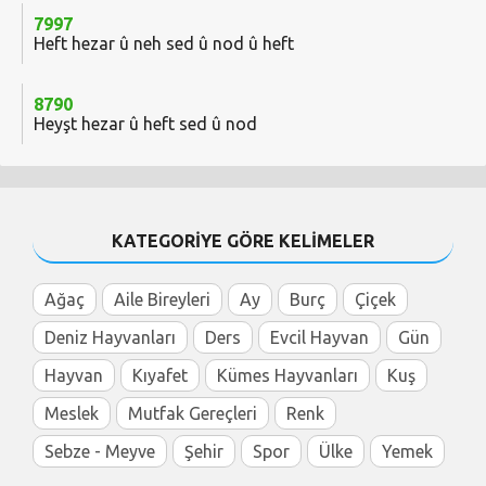
7997
Heft hezar û neh sed û nod û heft
8790
Heyşt hezar û heft sed û nod
KATEGORİYE GÖRE KELİMELER
Ağaç
Aile Bireyleri
Ay
Burç
Çiçek
Deniz Hayvanları
Ders
Evcil Hayvan
Gün
Hayvan
Kıyafet
Kümes Hayvanları
Kuş
Meslek
Mutfak Gereçleri
Renk
Sebze - Meyve
Şehir
Spor
Ülke
Yemek