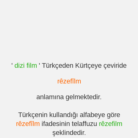
'
dizi film
' Türkçeden Kürtçeye çeviride
rêzefîlm
anlamına gelmektedir.
Türkçenin kullandığı alfabeye göre
rêzefîlm
ifadesinin telaffuzu
rêzefilm
şeklindedir.