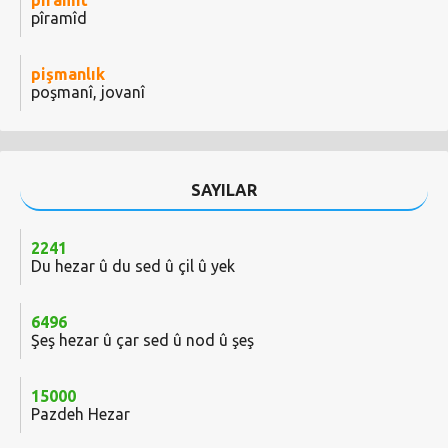
piramit
pîramîd
pişmanlık
poşmanî, jovanî
SAYILAR
2241
Du hezar û du sed û çil û yek
6496
Şeş hezar û çar sed û nod û şeş
15000
Pazdeh Hezar