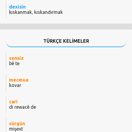
dexisîn
kıskanmak, kıskandırmak
TÜRKÇE KELİMELER
sensiz
bê te
mecmua
kovar
cari
di rewacê de
sürgün
mişext