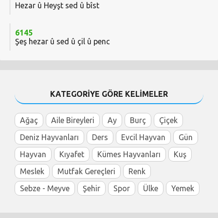
Hezar û Heyşt sed û bîst
6145
Şeş hezar û sed û çil û penc
KATEGORİYE GÖRE KELİMELER
Ağaç
Aile Bireyleri
Ay
Burç
Çiçek
Deniz Hayvanları
Ders
Evcil Hayvan
Gün
Hayvan
Kıyafet
Kümes Hayvanları
Kuş
Meslek
Mutfak Gereçleri
Renk
Sebze - Meyve
Şehir
Spor
Ülke
Yemek