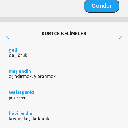
KÜRTÇE KELİMELER
gulî
dal, örük
maş andin
aşındırmak, yıpranmak
Welatparêz
yurtsever
hevirandin
koyun, keçi kırkmak