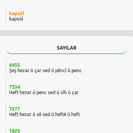
kapsül
kapsûl
SAYILAR
6455
Şeş hezar û çar sed û pêncî û penc
7534
Heft hezar û penc sed û sîh û çar
7377
Heft hezar û sê sed û heftê û heft
1820