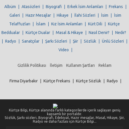
Albüm
|
Atasözleri
|
Biyografi
|
Erkek İsim Anlamları
|
Frekans
|
Galeri
|
Hazır Mesajlar
|
Hikaye
|
İlahi Sözleri
|
İsim
|
İsim
Telaffuzları
|
İslam
|
Kız İsim Anlamları
|
Kürt Dili
|
Kürtçe
Beddualar
|
Kürtçe Dualar
|
Masal & Hikaye
|
Nasıl Denir?
|
Nedir?
|
Radyo
|
Sanatçılar
|
Şarkı Sözleri
|
Şiir
|
Sözlük
|
Ünlü Sözleri
|
Video
|
Gizlilik Politikası
İletişim
Kullanım Şartları
Reklam
Firma Diyarbakır
|
Kürtçe Frekans
|
Kürtçe Sözlük
|
Radyo
|
Kürtçe Bilgi, Kürtçe alanında farklı kategorilerde içerik sağlayan geniş
kapsamlı bir portaldır.
Sözlük, Şarkı sözleri, Biyografi, Edebiyat, Hazır mesajlar, Masal, Hikaye, Şiir,
Radyo ve daha fazlası için Kürtçe Bilgi...