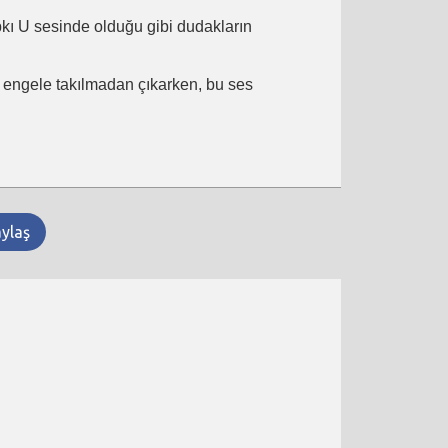
ıpkı U sesinde olduğu gibi dudakların
ir engele takılmadan çıkarken, bu ses
aylaş