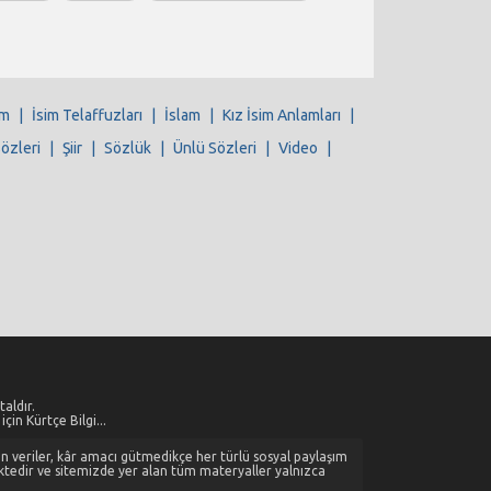
im
|
İsim Telaffuzları
|
İslam
|
Kız İsim Anlamları
|
Sözleri
|
Şiir
|
Sözlük
|
Ünlü Sözleri
|
Video
|
aldır.
çin Kürtçe Bilgi...
alan veriler, kâr amacı gütmedikçe her türlü sosyal paylaşım
ktedir ve sitemizde yer alan tüm materyaller yalnızca