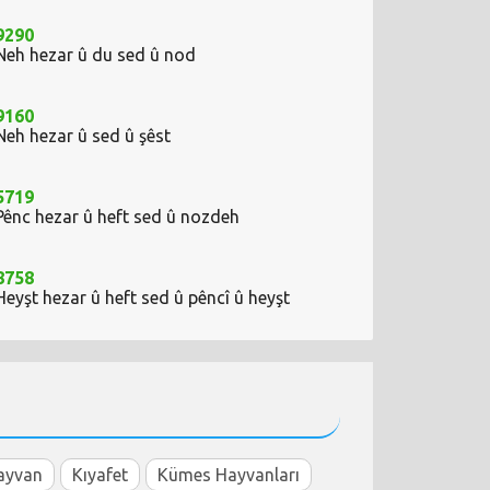
9290
Neh hezar û du sed û nod
9160
Neh hezar û sed û şêst
5719
Pênc hezar û heft sed û nozdeh
8758
Heyşt hezar û heft sed û pêncî û heyşt
ayvan
Kıyafet
Kümes Hayvanları