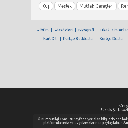
Kuş
Meslek
Mutfak Gereçleri
Re
Albüm
|
Atasözleri
|
Biyografi
|
Erkek İsim Anla
Kürt Dili
|
Kürtçe Beddualar
|
Kürtçe Dualar
Kürtçe
Sözlük, Şarkı sözl
© KurtceBilgi.Com. Bu sayfada yer alan bilgilerin her hakkı
platformlarında ve uygulamalarında paylaşılabilir.
An