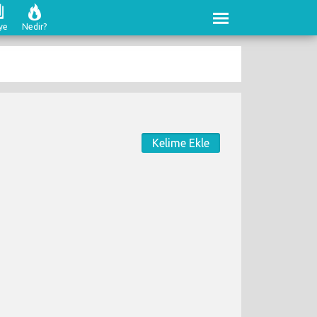
ye
Nedir?
Kelime Ekle