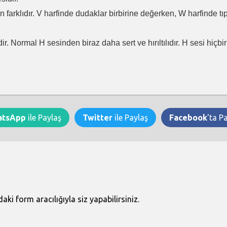
en farklıdır. V harfinde dudaklar birbirine değerken, W harfinde t
ir. Normal H sesinden biraz daha sert ve hırıltılıdır. H sesi hiçb
atsApp
ile Paylaş
Twitter
ile Paylaş
Facebook
'ta P
i form aracılığıyla siz yapabilirsiniz.