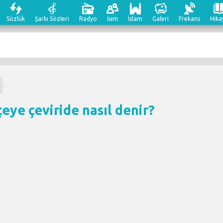
Sözlük
Şarkı Sözleri
Radyo
İsim
İslam
Galeri
Frekans
Hika
eye çeviri
de nasıl denir?