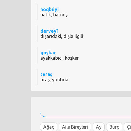
noqbûyî
batık, batmış
derveyî
dışarıdaki, dışla ilgili
goşkar
ayakkabıcı, köşker
teraş
tıraş, yontma
Ağaç
Aile Bireyleri
Ay
Burç
Ç