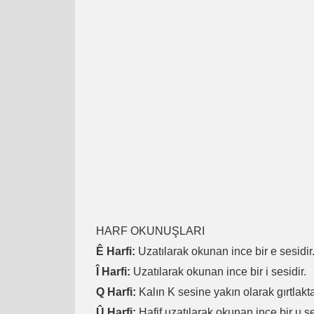
HARF OKUNUŞLARI
Ê Harfi:
Uzatılarak okunan ince bir e sesidir
Î Harfi:
Uzatılarak okunan ince bir i sesidir.
Q Harfi:
Kalın K sesine yakın olarak gırtlakta
Û Harfi:
Hafif uzatılarak okunan ince bir u se