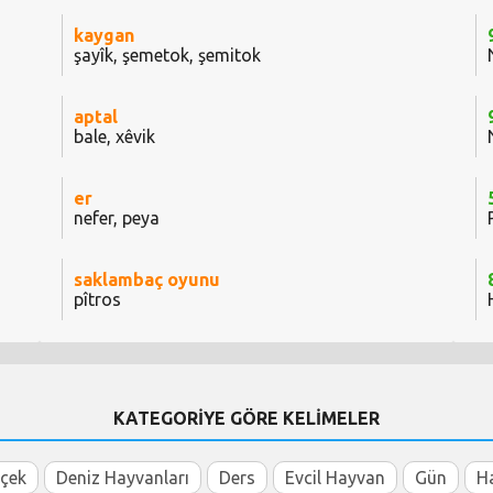
kaygan
şayîk, şemetok, şemitok
aptal
bale, xêvik
er
nefer, peya
saklambaç oyunu
pîtros
KATEGORİYE GÖRE KELİMELER
içek
Deniz Hayvanları
Ders
Evcil Hayvan
Gün
H