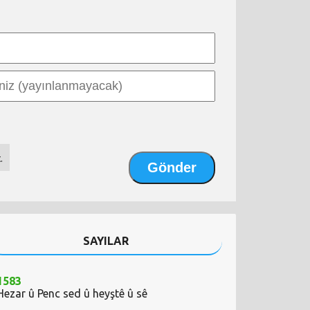
.
SAYILAR
1583
Hezar û Penc sed û heyştê û sê