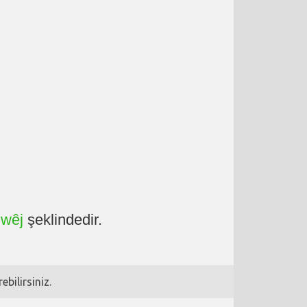
ıwêj
şeklindedir.
bilirsiniz.