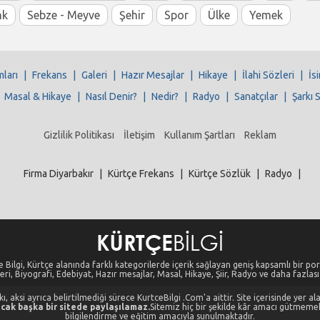
nk
Sebze - Meyve
Şehir
Spor
Ülke
Yemek
mları
|
Frekans
|
Galeri
|
Hazır Mesajlar
|
Hikaye
|
İlahi Sözleri
|
İs
|
Masal & Hikaye
|
Nasıl Denir?
|
Nedir?
|
Radyo
|
Sanatçılar
|
Şarkı 
Gizlilik Politikası
İletişim
Kullanım Şartları
Reklam
Firma Diyarbakır
|
Kürtçe Frekans
|
Kürtçe Sözlük
|
Radyo
|
 Bilgi, Kürtçe alanında farklı kategorilerde içerik sağlayan geniş kapsamlı bir port
eri, Biyografi, Edebiyat, Hazır mesajlar, Masal, Hikaye, Şiir, Radyo ve daha fazlası i
, aksi ayrıca belirtilmediği sürece KurtceBilgi .Com'a aittir. Site içerisinde yer 
cak başka bir sitede paylaşılamaz.
Sitemiz hiç bir şekilde kâr amacı gütmeme
bilgilendirme ve eğitim amacıyla sunulmaktadır.