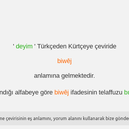
'
deyim
' Türkçeden Kürtçeye çeviride
biwêj
anlamına gelmektedir.
andığı alfabeye göre
biwêj
ifadesinin telaffuzu
b
ime çevirisinin eş anlamını, yorum alanını kullanarak bize göndere