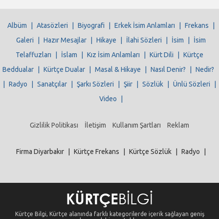
Albüm
|
Atasözleri
|
Biyografi
|
Erkek İsim Anlamları
|
Frekans
|
Galeri
|
Hazır Mesajlar
|
Hikaye
|
İlahi Sözleri
|
İsim
|
İsim
Telaffuzları
|
İslam
|
Kız İsim Anlamları
|
Kürt Dili
|
Kürtçe
Beddualar
|
Kürtçe Dualar
|
Masal & Hikaye
|
Nasıl Denir?
|
Nedir?
|
Radyo
|
Sanatçılar
|
Şarkı Sözleri
|
Şiir
|
Sözlük
|
Ünlü Sözleri
|
Video
|
Gizlilik Politikası
İletişim
Kullanım Şartları
Reklam
Firma Diyarbakır
|
Kürtçe Frekans
|
Kürtçe Sözlük
|
Radyo
|
Kürtçe Bilgi, Kürtçe alanında farklı kategorilerde içerik sağlayan geniş