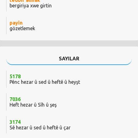
tedbir almak
bergiriya xwe girtin
payîn
gözetlemek
SAYILAR
5178
Pênc hezar û sed û heftê û heyşt
7036
Heft hezar û Sîh û şeş
3174
Sê hezar û sed û heftê û çar