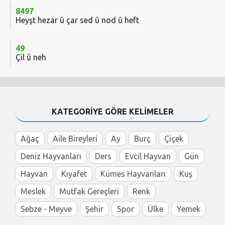
8497
Heyşt hezar û çar sed û nod û heft
49
Çil û neh
KATEGORİYE GÖRE KELİMELER
Ağaç
Aile Bireyleri
Ay
Burç
Çiçek
Deniz Hayvanları
Ders
Evcil Hayvan
Gün
Hayvan
Kıyafet
Kümes Hayvanları
Kuş
Meslek
Mutfak Gereçleri
Renk
Sebze - Meyve
Şehir
Spor
Ülke
Yemek