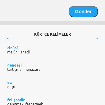
KÜRTÇE KELİMELER
cinûsî
melûn, lanetli
gengeşî
tartışma, münazara
ew
o, şu
felişandin
dağıtmak, feshetmek