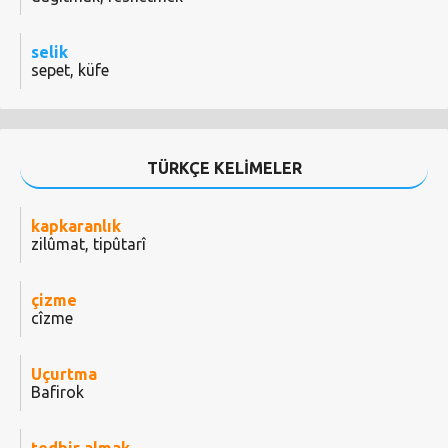
selik
sepet, küfe
TÜRKÇE KELİMELER
kapkaranlık
zilûmat, tipûtarî
çizme
cîzme
Uçurtma
Bafirok