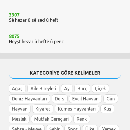
3307
Sê hezar û sê sed û heft
8075
Heyşt hezar û heftê û penc
KATEGORİYE GÖRE KELİMELER
Ağaç
Aile Bireyleri
Ay
Burç
Çiçek
Deniz Hayvanları
Ders
Evcil Hayvan
Gün
Hayvan
Kıyafet
Kümes Hayvanları
Kuş
Meslek
Mutfak Gereçleri
Renk
Sebze - Meyve
Şehir
Spor
Ülke
Yemek