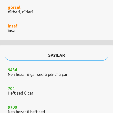
görsel
dîtbarî, dîdarî
insaf
însaf
SAYILAR
9454
Neh hezar û çar sed û pêncî û çar
704
Heft sed û çar
9700
Neh hezar û heft sed