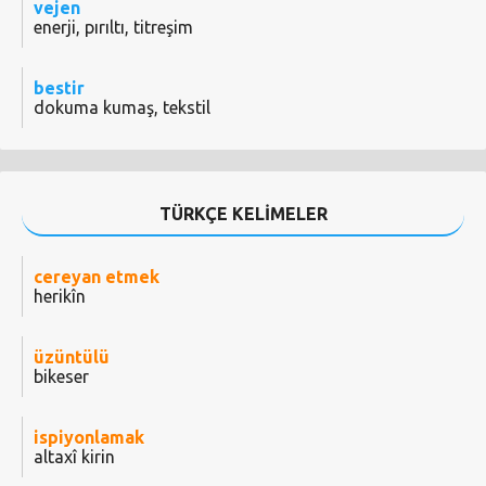
vejen
enerji, pırıltı, titreşim
bestir
dokuma kumaş, tekstil
TÜRKÇE KELİMELER
cereyan etmek
herikîn
üzüntülü
bikeser
ispiyonlamak
altaxî kirin