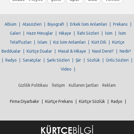
Albüm
|
Atasözleri
|
Biyografi
|
Erkek İsim Anlamları
|
Frekans
|
Galeri
|
Hazır Mesajlar
|
Hikaye
|
İlahi Sözleri
|
İsim
|
İsim
Telaffuzları
|
İslam
|
Kız İsim Anlamları
|
Kürt Dili
|
Kürtçe
Beddualar
|
Kürtçe Dualar
|
Masal & Hikaye
|
Nasıl Denir?
|
Nedir?
|
Radyo
|
Sanatçılar
|
Şarkı Sözleri
|
Şiir
|
Sözlük
|
Ünlü Sözleri
|
Video
|
Gizlilik Politikası
İletişim
Kullanım Şartları
Reklam
Firma Diyarbakır
|
Kürtçe Frekans
|
Kürtçe Sözlük
|
Radyo
|