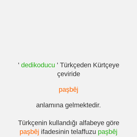
'
dedikoducu
' Türkçeden Kürtçeye
çeviride
paşbêj
anlamına gelmektedir.
Türkçenin kullandığı alfabeye göre
paşbêj
ifadesinin telaffuzu
paşbêj