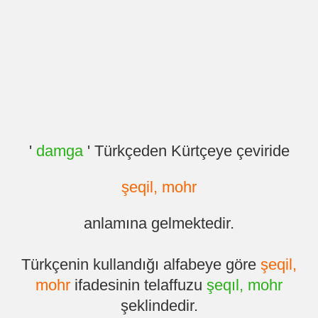
'
damga
' Türkçeden Kürtçeye çeviride
şeqil, mohr
anlamına gelmektedir.
Türkçenin kullandığı alfabeye göre
şeqil,
mohr
ifadesinin telaffuzu
şeqıl, mohr
şeklindedir.