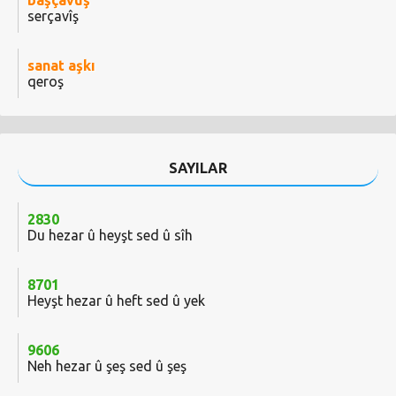
başçavuş
serçavîş
sanat aşkı
qeroş
SAYILAR
2830
Du hezar û heyşt sed û sîh
8701
Heyşt hezar û heft sed û yek
9606
Neh hezar û şeş sed û şeş