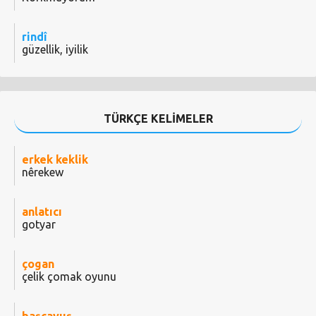
rindî
güzellik, iyilik
TÜRKÇE KELİMELER
erkek keklik
nêrekew
anlatıcı
gotyar
çogan
çelik çomak oyunu