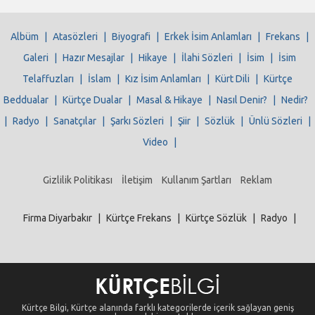
Albüm
|
Atasözleri
|
Biyografi
|
Erkek İsim Anlamları
|
Frekans
|
Galeri
|
Hazır Mesajlar
|
Hikaye
|
İlahi Sözleri
|
İsim
|
İsim
Telaffuzları
|
İslam
|
Kız İsim Anlamları
|
Kürt Dili
|
Kürtçe
Beddualar
|
Kürtçe Dualar
|
Masal & Hikaye
|
Nasıl Denir?
|
Nedir?
|
Radyo
|
Sanatçılar
|
Şarkı Sözleri
|
Şiir
|
Sözlük
|
Ünlü Sözleri
|
Video
|
Gizlilik Politikası
İletişim
Kullanım Şartları
Reklam
Firma Diyarbakır
|
Kürtçe Frekans
|
Kürtçe Sözlük
|
Radyo
|
Kürtçe Bilgi, Kürtçe alanında farklı kategorilerde içerik sağlayan geniş