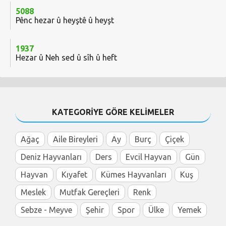
5088
Pênc hezar û heyştê û heyşt
1937
Hezar û Neh sed û sîh û heft
KATEGORİYE GÖRE KELİMELER
Ağaç
Aile Bireyleri
Ay
Burç
Çiçek
Deniz Hayvanları
Ders
Evcil Hayvan
Gün
Hayvan
Kıyafet
Kümes Hayvanları
Kuş
Meslek
Mutfak Gereçleri
Renk
Sebze - Meyve
Şehir
Spor
Ülke
Yemek