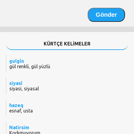
KÜRTÇE KELİMELER
gulgîn
gül renkli, gül yüzlü
siyasî
siyasi, siyasal
hazeq
esnaf, usta
Natirsim
Korkmuyorum