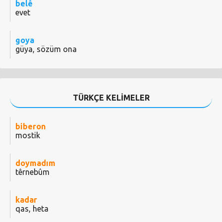
belê
evet
goya
güya, sözüm ona
TÜRKÇE KELİMELER
biberon
mostik
doymadım
têrnebûm
kadar
qas, heta