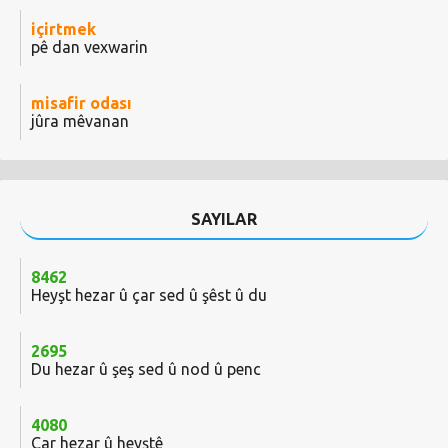
içirtmek
pê dan vexwarin
misafir odası
jûra mêvanan
SAYILAR
8462
Heyşt hezar û çar sed û şêst û du
2695
Du hezar û şeş sed û nod û penc
4080
Çar hezar û heyştê