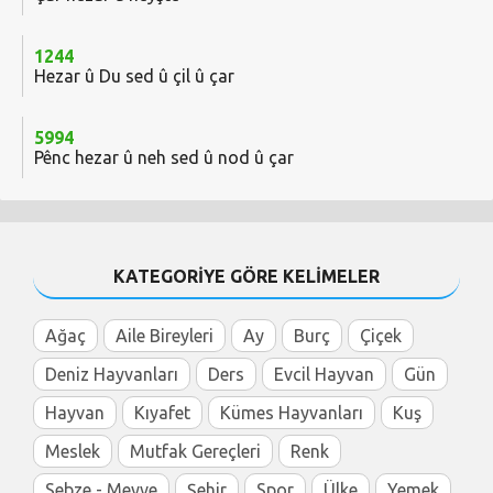
1244
Hezar û Du sed û çil û çar
5994
Pênc hezar û neh sed û nod û çar
KATEGORİYE GÖRE KELİMELER
Ağaç
Aile Bireyleri
Ay
Burç
Çiçek
Deniz Hayvanları
Ders
Evcil Hayvan
Gün
Hayvan
Kıyafet
Kümes Hayvanları
Kuş
Meslek
Mutfak Gereçleri
Renk
Sebze - Meyve
Şehir
Spor
Ülke
Yemek