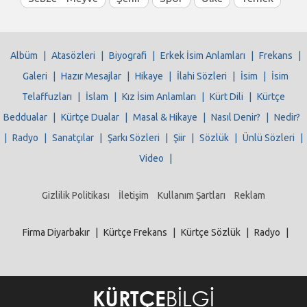
Albüm
|
Atasözleri
|
Biyografi
|
Erkek İsim Anlamları
|
Frekans
|
Galeri
|
Hazır Mesajlar
|
Hikaye
|
İlahi Sözleri
|
İsim
|
İsim
Telaffuzları
|
İslam
|
Kız İsim Anlamları
|
Kürt Dili
|
Kürtçe
Beddualar
|
Kürtçe Dualar
|
Masal & Hikaye
|
Nasıl Denir?
|
Nedir?
|
Radyo
|
Sanatçılar
|
Şarkı Sözleri
|
Şiir
|
Sözlük
|
Ünlü Sözleri
|
Video
|
Gizlilik Politikası
İletişim
Kullanım Şartları
Reklam
Firma Diyarbakır
|
Kürtçe Frekans
|
Kürtçe Sözlük
|
Radyo
|