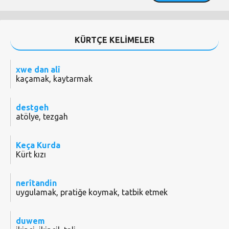
KÜRTÇE KELİMELER
xwe dan alî
kaçamak, kaytarmak
destgeh
atölye, tezgah
Keça Kurda
Kürt kızı
nerîtandin
uygulamak, pratiğe koymak, tatbik etmek
duwem