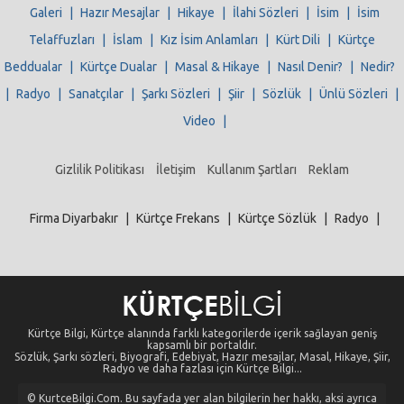
Galeri
|
Hazır Mesajlar
|
Hikaye
|
İlahi Sözleri
|
İsim
|
İsim
Telaffuzları
|
İslam
|
Kız İsim Anlamları
|
Kürt Dili
|
Kürtçe
Beddualar
|
Kürtçe Dualar
|
Masal & Hikaye
|
Nasıl Denir?
|
Nedir?
|
Radyo
|
Sanatçılar
|
Şarkı Sözleri
|
Şiir
|
Sözlük
|
Ünlü Sözleri
|
Video
|
Gizlilik Politikası
İletişim
Kullanım Şartları
Reklam
Firma Diyarbakır
|
Kürtçe Frekans
|
Kürtçe Sözlük
|
Radyo
|
Kürtçe Bilgi, Kürtçe alanında farklı kategorilerde içerik sağlayan geniş
kapsamlı bir portaldır.
Sözlük, Şarkı sözleri, Biyografi, Edebiyat, Hazır mesajlar, Masal, Hikaye, Şiir,
Radyo ve daha fazlası için Kürtçe Bilgi...
© KurtceBilgi.Com. Bu sayfada yer alan bilgilerin her hakkı, aksi ayrıca