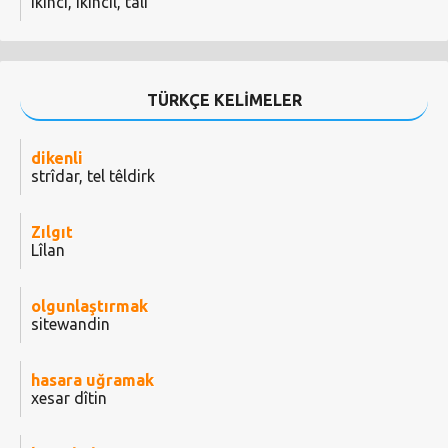
ikinci, ikincil, tali
TÜRKÇE KELİMELER
dikenli
strîdar, tel têldirk
Zılgıt
Lîlan
olgunlaştırmak
sitewandin
hasara uğramak
xesar dîtin