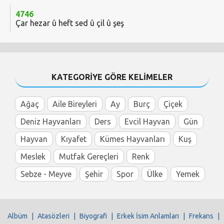
4746
Çar hezar û heft sed û çil û şeş
KATEGORİYE GÖRE KELİMELER
Ağaç
Aile Bireyleri
Ay
Burç
Çiçek
Deniz Hayvanları
Ders
Evcil Hayvan
Gün
Hayvan
Kıyafet
Kümes Hayvanları
Kuş
Meslek
Mutfak Gereçleri
Renk
Sebze - Meyve
Şehir
Spor
Ülke
Yemek
Albüm
|
Atasözleri
|
Biyografi
|
Erkek İsim Anlamları
|
Frekans
|