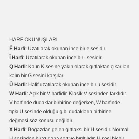
HARF OKUNUŞLARI
Ê Harfi:
Uzatılarak okunan ince bir e sesidir.
Î Harfi:
Uzatılarak okunan ince bir i sesidir.
Q Harfi:
Kalın K sesine yakın olarak gırtlaktan çıkarılan
kalın bir G sesini karşılar.
Û Harfi:
Hafif uzatılarak okunan ince bir u sesidir.
W Harfi:
Açık bir V harfidir. Klasik V sesinden farklıdır.
V harfinde dudaklar birbirine değerken, W harfinde
tıpkı U sesinde olduğu gibi dudakların birbirine
değmesi söz konusu değildir.
X Harfi:
Boğazdan gelen gırtlaksı bir H sesidir. Normal
H sesinden biraz daha sert ve hırıltılıdır. H sesi hiçbir