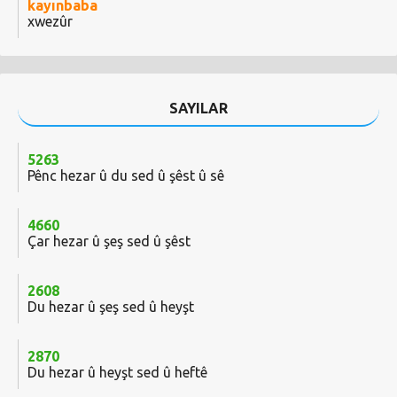
kayınbaba
xwezûr
SAYILAR
5263
Pênc hezar û du sed û şêst û sê
4660
Çar hezar û şeş sed û şêst
2608
Du hezar û şeş sed û heyşt
2870
Du hezar û heyşt sed û heftê