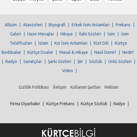
Albüm
|
Atasözleri
|
Biyografi
|
Erkek İsim Anlamları
|
Frekans
|
Galeri
|
Hazır Mesajlar
|
Hikaye
|
İlahi Sözleri
|
İsim
|
İsim
Telaffuzları
|
İslam
|
Kız İsim Anlamları
|
Kürt Dili
|
Kürtçe
Beddualar
|
Kürtçe Dualar
|
Masal & Hikaye
|
Nasıl Denir?
|
Nedir?
|
Radyo
|
Sanatçılar
|
Şarkı Sözleri
|
Şiir
|
Sözlük
|
Ünlü Sözleri
|
Video
|
Gizlilik Politikası
İletişim
Kullanım Şartları
Reklam
Firma Diyarbakır
|
Kürtçe Frekans
|
Kürtçe Sözlük
|
Radyo
|