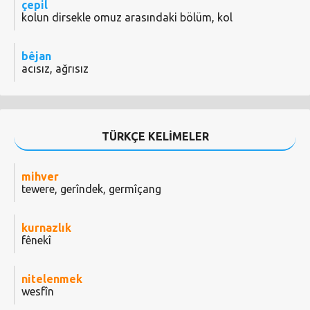
çepil
kolun dirsekle omuz arasındaki bölüm, kol
bêjan
acısız, ağrısız
TÜRKÇE KELİMELER
mihver
tewere, gerîndek, germîçang
kurnazlık
fênekî
nitelenmek
wesfîn