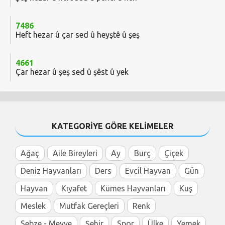
7486
Heft hezar û çar sed û heyştê û şeş
4661
Çar hezar û şeş sed û şêst û yek
KATEGORİYE GÖRE KELİMELER
Ağaç
Aile Bireyleri
Ay
Burç
Çiçek
Deniz Hayvanları
Ders
Evcil Hayvan
Gün
Hayvan
Kıyafet
Kümes Hayvanları
Kuş
Meslek
Mutfak Gereçleri
Renk
Sebze - Meyve
Şehir
Spor
Ülke
Yemek