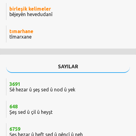
birleşik kelimeler
bêjeyên hevedudanî
tımarhane
tîmarxane
SAYILAR
3691
Sê hezar û şeş sed û nod û yek
648
Şeş sed û çil û heyşt
6759
Şeş hezar û heft sed û pêncî û neh