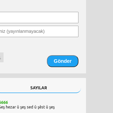
.
SAYILAR
6666
Şeş hezar û şeş sed û şêst û şeş