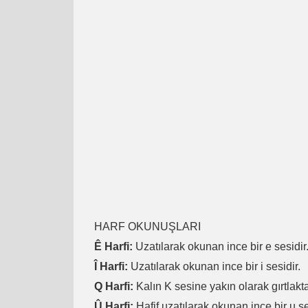
HARF OKUNUŞLARI
Ê Harfi:
Uzatılarak okunan ince bir e sesidir
Î Harfi:
Uzatılarak okunan ince bir i sesidir.
Q Harfi:
Kalın K sesine yakın olarak gırtlakta
Û Harfi:
Hafif uzatılarak okunan ince bir u se