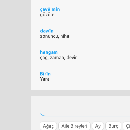
çavê min
gözüm
dawîn
sonuncu, nihai
hengam
çağ, zaman, devir
Birîn
Yara
Ağaç
Aile Bireyleri
Ay
Burç
Ç