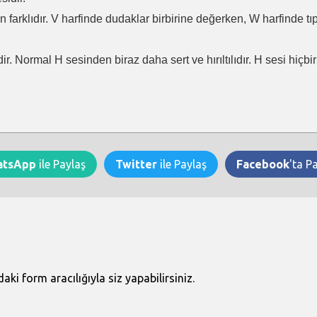
en farklıdır. V harfinde dudaklar birbirine değerken, W harfinde t
ir. Normal H sesinden biraz daha sert ve hırıltılıdır. H sesi hiçb
atsApp
ile Paylaş
Twitter
ile Paylaş
Facebook
'ta P
i form aracılığıyla siz yapabilirsiniz.