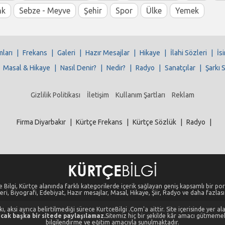
nk
Sebze - Meyve
Şehir
Spor
Ülke
Yemek
mları
|
Frekans
|
Galeri
|
Hazır Mesajlar
|
Hikaye
|
İlahi Sözleri
|
İs
|
Masal & Hikaye
|
Nasıl Denir?
|
Nedir?
|
Radyo
|
Sanatçılar
|
Şarkı 
Gizlilik Politikası
İletişim
Kullanım Şartları
Reklam
Firma Diyarbakır
|
Kürtçe Frekans
|
Kürtçe Sözlük
|
Radyo
|
 Bilgi, Kürtçe alanında farklı kategorilerde içerik sağlayan geniş kapsamlı bir port
eri, Biyografi, Edebiyat, Hazır mesajlar, Masal, Hikaye, Şiir, Radyo ve daha fazlası i
, aksi ayrıca belirtilmediği sürece KurtceBilgi .Com'a aittir. Site içerisinde yer 
cak başka bir sitede paylaşılamaz.
Sitemiz hiç bir şekilde kâr amacı gütmeme
bilgilendirme ve eğitim amacıyla sunulmaktadır.