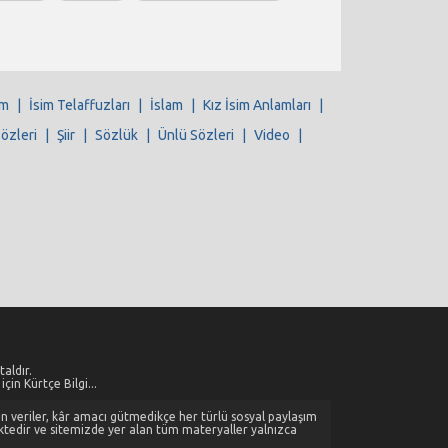
im
|
İsim Telaffuzları
|
İslam
|
Kız İsim Anlamları
|
Sözleri
|
Şiir
|
Sözlük
|
Ünlü Sözleri
|
Video
|
aldır.
çin Kürtçe Bilgi...
alan veriler, kâr amacı gütmedikçe her türlü sosyal paylaşım
ktedir ve sitemizde yer alan tüm materyaller yalnızca