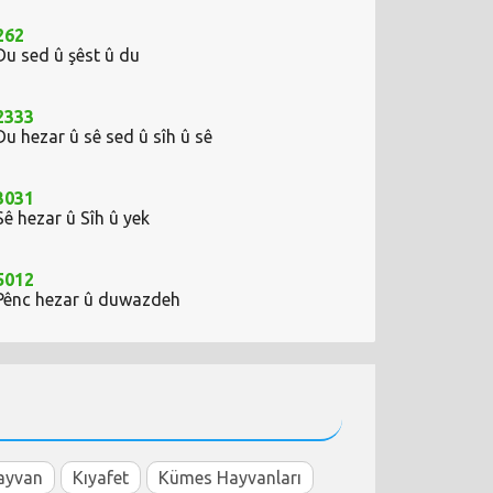
262
Du sed û şêst û du
2333
Du hezar û sê sed û sîh û sê
3031
Sê hezar û Sîh û yek
5012
Pênc hezar û duwazdeh
ayvan
Kıyafet
Kümes Hayvanları