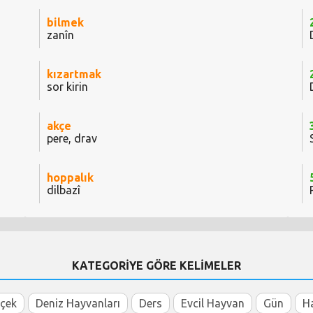
bilmek
zanîn
kızartmak
sor kirin
akçe
pere, drav
hoppalık
dilbazî
KATEGORİYE GÖRE KELİMELER
içek
Deniz Hayvanları
Ders
Evcil Hayvan
Gün
H