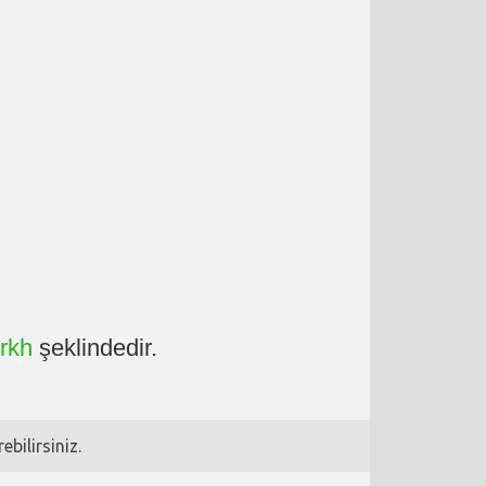
rkh
şeklindedir.
bilirsiniz.