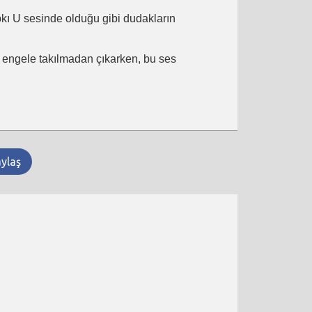
ıpkı U sesinde olduğu gibi dudakların
ir engele takılmadan çıkarken, bu ses
aylaş