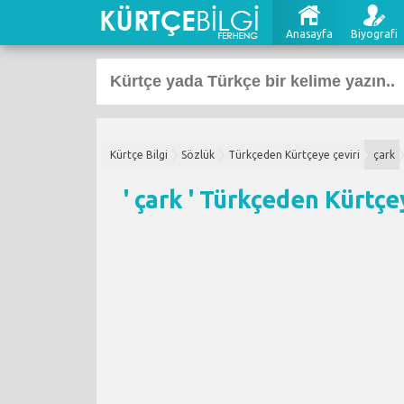
Anasayfa
Biyografi
Kürtçe Bilgi
Sözlük
Türkçeden Kürtçeye çeviri
çark
' çark '
Türkçeden Kürtçey