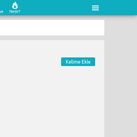
ye
Nedir?
Kelime Ekle