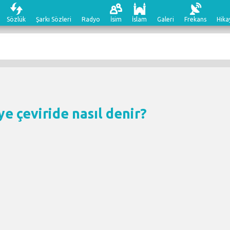
Sözlük
Şarkı Sözleri
Radyo
İsim
İslam
Galeri
Frekans
Hika
e çeviri
de nasıl denir?