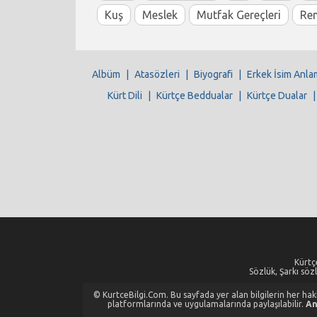
Kuş
Meslek
Mutfak Gereçleri
Re
Albüm
|
Atasözleri
|
Biyografi
|
Erkek İsim Anla
Kürt Dili
|
Kürtçe Beddualar
|
Kürtçe Dualar
Kürtçe
Sözlük, Şarkı sözl
© KurtceBilgi.Com. Bu sayfada yer alan bilgilerin her hakkı
platformlarında ve uygulamalarında paylaşılabilir.
An