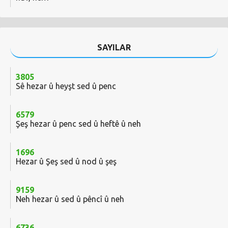
SAYILAR
3805
Sê hezar û heyşt sed û penc
6579
Şeş hezar û penc sed û heftê û neh
1696
Hezar û Şeş sed û nod û şeş
9159
Neh hezar û sed û pêncî û neh
6736