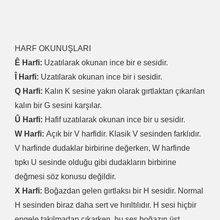
HARF OKUNUŞLARI
Ê Harfi:
Uzatılarak okunan ince bir e sesidir.
Î Harfi:
Uzatılarak okunan ince bir i sesidir.
Q Harfi:
Kalın K sesine yakın olarak gırtlaktan çıkarılan
kalın bir G sesini karşılar.
Û Harfi:
Hafif uzatılarak okunan ince bir u sesidir.
W Harfi:
Açık bir V harfidir. Klasik V sesinden farklıdır.
V harfinde dudaklar birbirine değerken, W harfinde
tıpkı U sesinde olduğu gibi dudakların birbirine
değmesi söz konusu değildir.
X Harfi:
Boğazdan gelen gırtlaksı bir H sesidir. Normal
H sesinden biraz daha sert ve hırıltılıdır. H sesi hiçbir
engele takılmadan çıkarken, bu ses boğazın üst