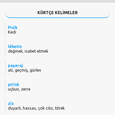
KÜRTÇE KELİMELER
Pisîk
Kedi
lêketin
değmek, isabet etmek
paşeroj
ati, geçmiş, gürlev
pirîsk
uçkun, zerre
zîz
duyarlı, hassas, çok cılız, titrek