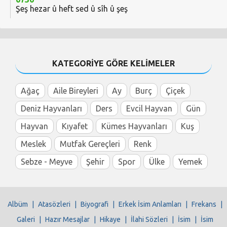
Şeş hezar û heft sed û sîh û şeş
KATEGORİYE GÖRE KELİMELER
Ağaç
Aile Bireyleri
Ay
Burç
Çiçek
Deniz Hayvanları
Ders
Evcil Hayvan
Gün
Hayvan
Kıyafet
Kümes Hayvanları
Kuş
Meslek
Mutfak Gereçleri
Renk
Sebze - Meyve
Şehir
Spor
Ülke
Yemek
Albüm
|
Atasözleri
|
Biyografi
|
Erkek İsim Anlamları
|
Frekans
|
Galeri
|
Hazır Mesajlar
|
Hikaye
|
İlahi Sözleri
|
İsim
|
İsim