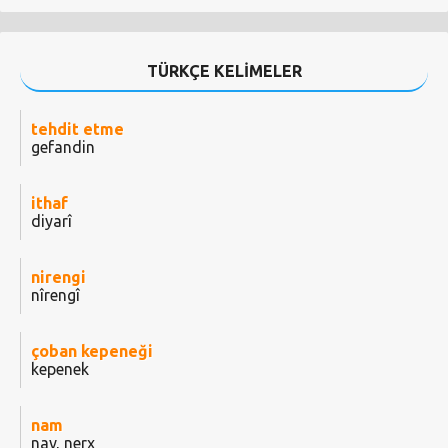
TÜRKÇE KELİMELER
tehdit etme
gefandin
ithaf
diyarî
nirengi
nîrengî
çoban kepeneği
kepenek
nam
nav, nerx