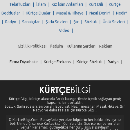
Telaffuzları
|
İslam
|
Kız İsim Anlamları
|
Kürt Dili
|
Kürtçe
Beddualar
|
Kürtçe Dualar
|
Masal & Hikaye
|
Nasıl Denir?
|
Nedir?
|
Radyo
|
Sanatçılar
|
Şarkı Sözleri
|
Şiir
|
Sözlük
|
Ünlü Sözleri
|
Video
|
Gizlilik Politikası
İletişim
Kullanım Şartları
Reklam
Firma Diyarbakır
|
Kürtçe Frekans
|
Kürtçe Sözlük
|
Radyo
|
Kürtçe Bilgi, Kürtçe alanında farklı kategorilerde içerik sağlayan geniş
kapsamlı bir portaldır.
Sözlük, Şarkı sözleri, Biyografi, Edebiyat, Hazır mesajlar, Masal, Hikaye, Şiir,
Radyo ve daha fazlası için Kürtçe Bilgi...
© KurtceBilgi.Com. Bu sayfada yer alan bilgilerin her hakkı, aksi ayrıca
belirtilmediği sürece KurtceBilgi .Com'a aittir. Site içerisinde yer alan
veriler, kâr amacı gütmedikçe her türlü sosyal paylaşım