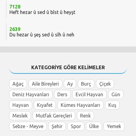
7128
Heft hezar û sed û bîst û heyşt
2639
Du hezar û şeş sed û sîh û neh
KATEGORİYE GÖRE KELİMELER
Ağaç
Aile Bireyleri
Ay
Burç
Çiçek
Deniz Hayvanları
Ders
Evcil Hayvan
Gün
Hayvan
Kıyafet
Kümes Hayvanları
Kuş
Meslek
Mutfak Gereçleri
Renk
Sebze - Meyve
Şehir
Spor
Ülke
Yemek