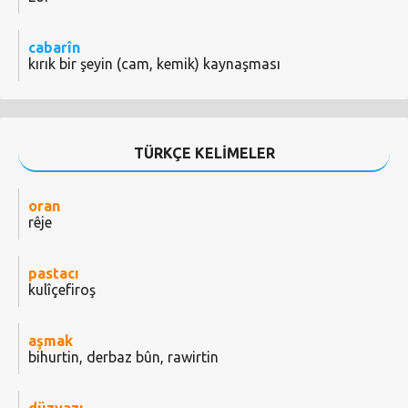
cabarîn
kırık bir şeyin (cam, kemik) kaynaşması
TÜRKÇE KELİMELER
oran
rêje
pastacı
kulîçefiroş
aşmak
bihurtin, derbaz bûn, rawirtin