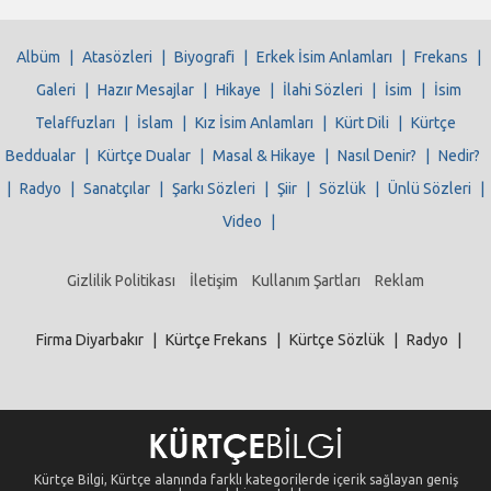
Albüm
|
Atasözleri
|
Biyografi
|
Erkek İsim Anlamları
|
Frekans
|
Galeri
|
Hazır Mesajlar
|
Hikaye
|
İlahi Sözleri
|
İsim
|
İsim
Telaffuzları
|
İslam
|
Kız İsim Anlamları
|
Kürt Dili
|
Kürtçe
Beddualar
|
Kürtçe Dualar
|
Masal & Hikaye
|
Nasıl Denir?
|
Nedir?
|
Radyo
|
Sanatçılar
|
Şarkı Sözleri
|
Şiir
|
Sözlük
|
Ünlü Sözleri
|
Video
|
Gizlilik Politikası
İletişim
Kullanım Şartları
Reklam
Firma Diyarbakır
|
Kürtçe Frekans
|
Kürtçe Sözlük
|
Radyo
|
Kürtçe Bilgi, Kürtçe alanında farklı kategorilerde içerik sağlayan geniş