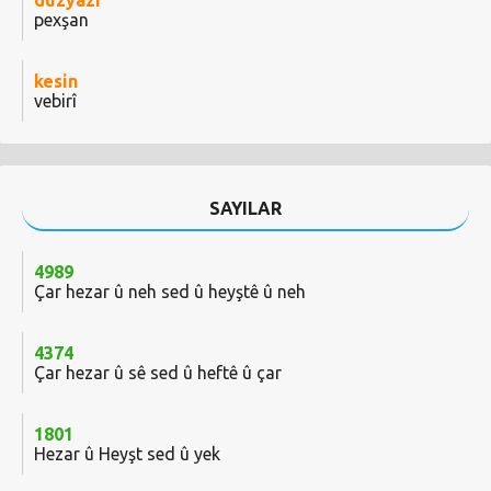
düzyazı
pexşan
kesin
vebirî
SAYILAR
4989
Çar hezar û neh sed û heyştê û neh
4374
Çar hezar û sê sed û heftê û çar
1801
Hezar û Heyşt sed û yek