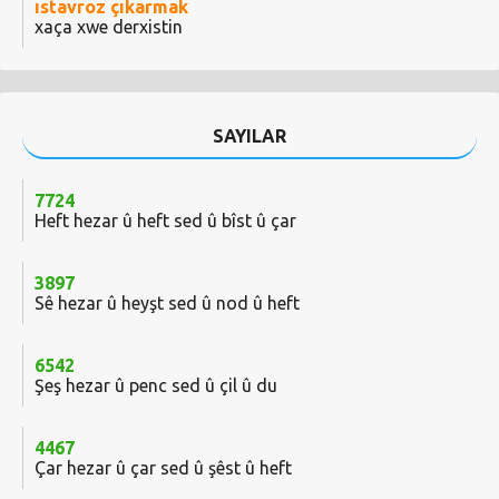
ıstavroz çıkarmak
xaça xwe derxistin
SAYILAR
7724
Heft hezar û heft sed û bîst û çar
3897
Sê hezar û heyşt sed û nod û heft
6542
Şeş hezar û penc sed û çil û du
4467
Çar hezar û çar sed û şêst û heft