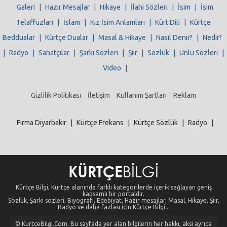
Galeri
|
Hazır Mesajlar
|
Hikaye
|
İlahi Sözleri
|
İsim
|
İsim
Telaffuzları
|
İslam
|
Kız İsim Anlamları
|
Kürt Dili
|
Kürtçe
Beddualar
|
Kürtçe Dualar
|
Masal & Hikaye
|
Nasıl Denir?
|
Nedir?
|
Radyo
|
Sanatçılar
|
Şarkı Sözleri
|
Şiir
|
Sözlük
|
Ünlü Sözleri
|
Video
|
Gizlilik Politikası
İletişim
Kullanım Şartları
Reklam
Firma Diyarbakır
|
Kürtçe Frekans
|
Kürtçe Sözlük
|
Radyo
|
Kürtçe Bilgi, Kürtçe alanında farklı kategorilerde içerik sağlayan geniş
kapsamlı bir portaldır.
Sözlük, Şarkı sözleri, Biyografi, Edebiyat, Hazır mesajlar, Masal, Hikaye, Şiir,
Radyo ve daha fazlası için Kürtçe Bilgi...
© KurtceBilgi.Com. Bu sayfada yer alan bilgilerin her hakkı, aksi ayrıca