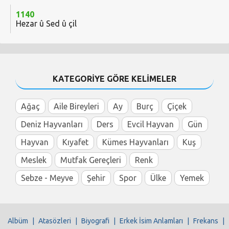
1140
Hezar û Sed û çil
KATEGORİYE GÖRE KELİMELER
Ağaç
Aile Bireyleri
Ay
Burç
Çiçek
Deniz Hayvanları
Ders
Evcil Hayvan
Gün
Hayvan
Kıyafet
Kümes Hayvanları
Kuş
Meslek
Mutfak Gereçleri
Renk
Sebze - Meyve
Şehir
Spor
Ülke
Yemek
Albüm
|
Atasözleri
|
Biyografi
|
Erkek İsim Anlamları
|
Frekans
|