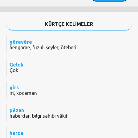
KÜRTÇE KELİMELER
gêrevêre
hengame, fuzuli şeyler, öteberi
Gelek
Çok
girs
iri, kocaman
pêzan
haberdar, bilgi sahibi vâkıf
herze