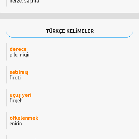
herze, saçma
TÜRKÇE KELİMELER
derece
pîle, niqir
satılmış
firotî
uçuş yeri
firgeh
öfkelenmek
enirîn