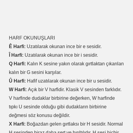
HARF OKUNUŞLARI
Ê Harfi:
Uzatılarak okunan ince bir e sesidir.
Î Harfi:
Uzatılarak okunan ince bir i sesidir.
Q Harfi:
Kalın K sesine yakın olarak gırtlaktan çıkarılan
kalın bir G sesini karşılar.
Û Harfi:
Hafif uzatılarak okunan ince bir u sesidir.
W Harfi:
Açık bir V harfidir. Klasik V sesinden farklıdır.
V harfinde dudaklar birbirine değerken, W harfinde
tıpkı U sesinde olduğu gibi dudakların birbirine
değmesi söz konusu değildir.
X Harfi:
Boğazdan gelen gırtlaksı bir H sesidir. Normal
H sesinden biraz daha sert ve hırıltılıdır. H sesi hiçbir