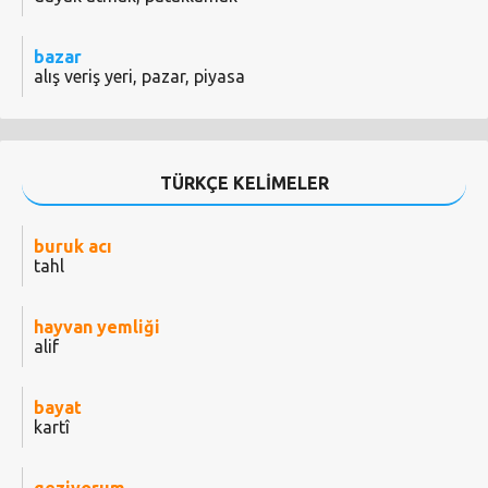
bazar
alış veriş yeri, pazar, piyasa
TÜRKÇE KELİMELER
buruk acı
tahl
hayvan yemliği
alif
bayat
kartî