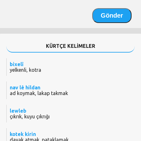
KÜRTÇE KELİMELER
bixelî
yelkenli, kotra
nav lê hildan
ad koymak, lakap takmak
lewleb
çıkrık, kuyu çıkrığı
kotek kirin
dayak atmak, pataklamak