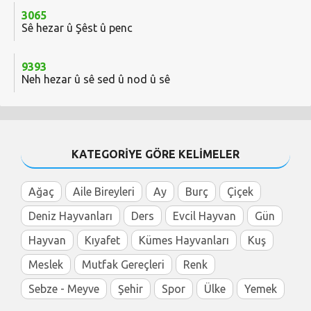
3065
Sê hezar û Şêst û penc
9393
Neh hezar û sê sed û nod û sê
KATEGORİYE GÖRE KELİMELER
Ağaç
Aile Bireyleri
Ay
Burç
Çiçek
Deniz Hayvanları
Ders
Evcil Hayvan
Gün
Hayvan
Kıyafet
Kümes Hayvanları
Kuş
Meslek
Mutfak Gereçleri
Renk
Sebze - Meyve
Şehir
Spor
Ülke
Yemek