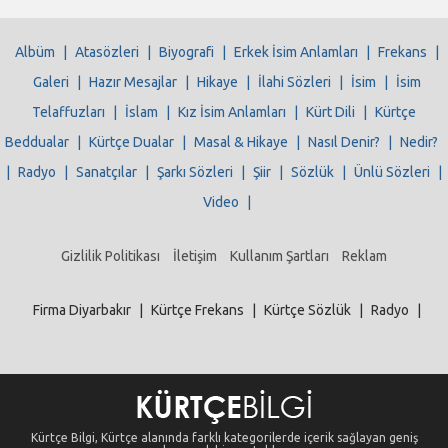
Albüm
|
Atasözleri
|
Biyografi
|
Erkek İsim Anlamları
|
Frekans
|
Galeri
|
Hazır Mesajlar
|
Hikaye
|
İlahi Sözleri
|
İsim
|
İsim
Telaffuzları
|
İslam
|
Kız İsim Anlamları
|
Kürt Dili
|
Kürtçe
Beddualar
|
Kürtçe Dualar
|
Masal & Hikaye
|
Nasıl Denir?
|
Nedir?
|
Radyo
|
Sanatçılar
|
Şarkı Sözleri
|
Şiir
|
Sözlük
|
Ünlü Sözleri
|
Video
|
Gizlilik Politikası
İletişim
Kullanım Şartları
Reklam
Firma Diyarbakır
|
Kürtçe Frekans
|
Kürtçe Sözlük
|
Radyo
|
Kürtçe Bilgi, Kürtçe alanında farklı kategorilerde içerik sağlayan geniş