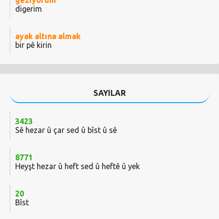
geziyorum
digerim
ayak altına almak
bir pê kirin
SAYILAR
3423
Sê hezar û çar sed û bîst û sê
8771
Heyşt hezar û heft sed û heftê û yek
20
Bîst