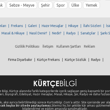
nk
Sebze - Meyve
Şehir
Spor
Ülke
Yemek
mları
|
Frekans
|
Galeri
|
Hazır Mesajlar
|
Hikaye
|
İlahi Sözleri
|
İs
|
Masal & Hikaye
|
Nasıl Denir?
|
Nedir?
|
Radyo
|
Sanatçılar
|
Şarkı 
Gizlilik Politikası
İletişim
Kullanım Şartları
Reklam
Firma Diyarbakır
|
Kürtçe Frekans
|
Kürtçe Sözlük
|
Radyo
|
 Bilgi, Kürtçe alanında farklı kategorilerde içerik sağlayan geniş kapsamlı bir port
eri, Biyografi, Edebiyat, Hazır mesajlar, Masal, Hikaye, Şiir, Radyo ve daha fazlası i
, aksi ayrıca belirtilmediği sürece KurtceBilgi .Com'a aittir. Site içerisinde yer 
cak başka bir sitede paylaşılamaz.
Sitemiz hiç bir şekilde kâr amacı gütmeme
bilgilendirme ve eğitim amacıyla sunulmaktadır.