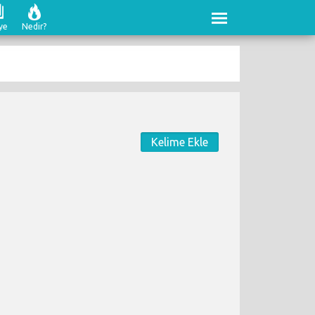
ye
Nedir?
Kelime Ekle