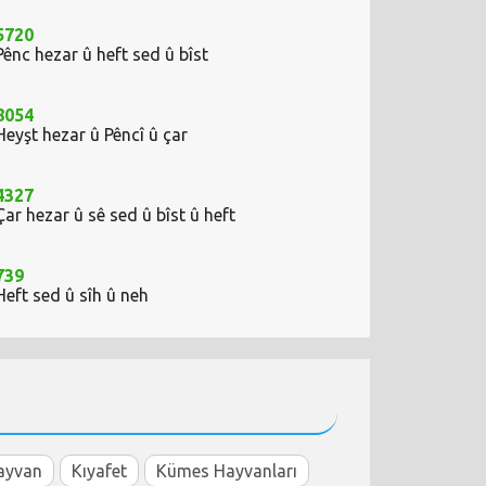
5720
Pênc hezar û heft sed û bîst
8054
Heyşt hezar û Pêncî û çar
4327
Çar hezar û sê sed û bîst û heft
739
Heft sed û sîh û neh
ayvan
Kıyafet
Kümes Hayvanları