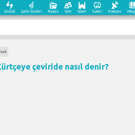
Sözlük
Şarkı Sözleri
Radyo
İsim
İslam
Galeri
Frekans
Hika
nmek
ürtçeye çeviri
de nasıl denir?