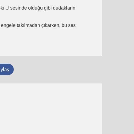
ıpkı U sesinde olduğu gibi dudakların
ir engele takılmadan çıkarken, bu ses
aylaş