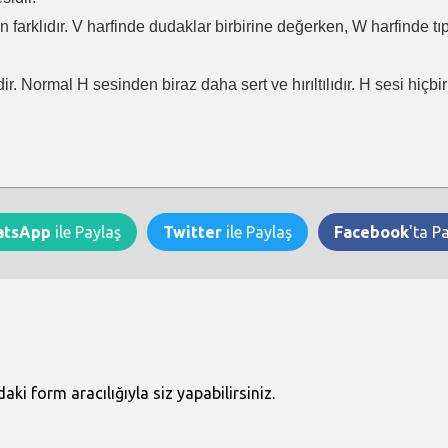
en farklıdır. V harfinde dudaklar birbirine değerken, W harfinde t
ir. Normal H sesinden biraz daha sert ve hırıltılıdır. H sesi hiçb
atsApp
ile Paylaş
Twitter
ile Paylaş
Facebook
'ta P
i form aracılığıyla siz yapabilirsiniz.