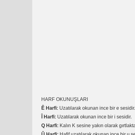
HARF OKUNUŞLARI
Ê Harfi:
Uzatılarak okunan ince bir e sesidir
Î Harfi:
Uzatılarak okunan ince bir i sesidir.
Q Harfi:
Kalın K sesine yakın olarak gırtlakta
Û Harfi:
Hafif uzatılarak okunan ince bir u se