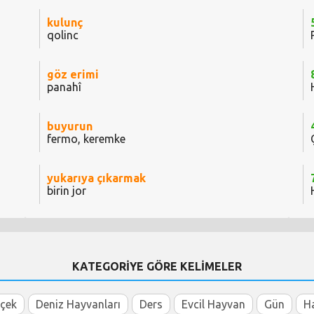
kulunç
qolinc
göz erimi
panahî
buyurun
fermo, keremke
yukarıya çıkarmak
birin jor
KATEGORİYE GÖRE KELİMELER
içek
Deniz Hayvanları
Ders
Evcil Hayvan
Gün
H