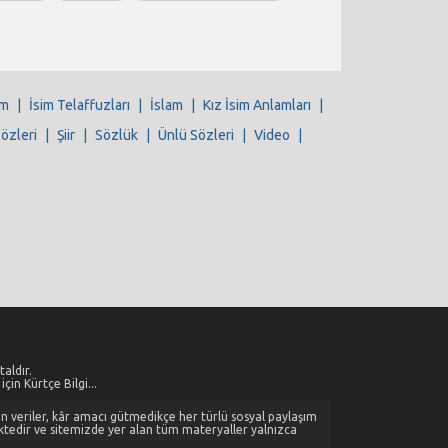
im
|
İsim Telaffuzları
|
İslam
|
Kız İsim Anlamları
|
Sözleri
|
Şiir
|
Sözlük
|
Ünlü Sözleri
|
Video
|
aldır.
çin Kürtçe Bilgi...
alan veriler, kâr amacı gütmedikçe her türlü sosyal paylaşım
ktedir ve sitemizde yer alan tüm materyaller yalnızca