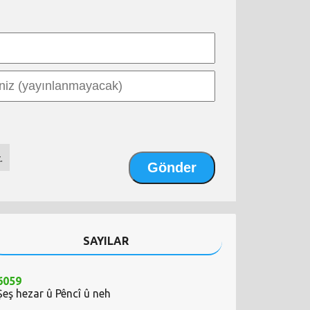
.
SAYILAR
6059
Şeş hezar û Pêncî û neh