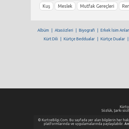
Kuş
Meslek
Mutfak Gereçleri
Re
Albüm
|
Atasözleri
|
Biyografi
|
Erkek İsim Anla
Kürt Dili
|
Kürtçe Beddualar
|
Kürtçe Dualar
Kürtçe
Sözlük, Şarkı sözl
© KurtceBilgi.Com. Bu sayfada yer alan bilgilerin her hakkı
platformlarında ve uygulamalarında paylaşılabilir.
An