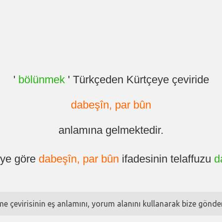
'
bölünmek
' Türkçeden Kürtçeye çeviride
dabeşîn, par bûn
anlamına gelmektedir.
eye göre
dabeşîn, par bûn
ifadesinin telaffuzu
d
ime çevirisinin eş anlamını, yorum alanını kullanarak bize göndere