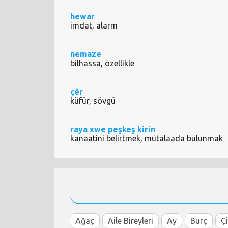
hewar
imdat, alarm
nemaze
bilhassa, özellikle
çêr
küfür, sövgü
raya xwe peşkeş kirin
kanaatini belirtmek, mütalaada bulunmak
Ağaç
Aile Bireyleri
Ay
Burç
Ç