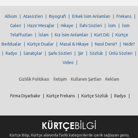
Albüm
|
Atasözleri
|
Biyografi
|
Erkek İsim Anlamları
|
Frekans
|
Galeri
|
Hazır Mesajlar
|
Hikaye
|
İlahi Sözleri
|
İsim
|
İsim
Telaffuzları
|
İslam
|
Kız İsim Anlamları
|
Kürt Dili
|
Kürtçe
Beddualar
|
Kürtçe Dualar
|
Masal & Hikaye
|
Nasıl Denir?
|
Nedir?
|
Radyo
|
Sanatçılar
|
Şarkı Sözleri
|
Şiir
|
Sözlük
|
Ünlü Sözleri
|
Video
|
Gizlilik Politikası
İletişim
Kullanım Şartları
Reklam
Firma Diyarbakır
|
Kürtçe Frekans
|
Kürtçe Sözlük
|
Radyo
|
Kürtçe Bilgi, Kürtçe alanında farklı kategorilerde içerik sağlayan geniş