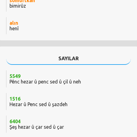
somurtkan
bimirûz
alın
henî
SAYILAR
5549
Pênc hezar û penc sed û çil û neh
1516
Hezar û Penc sed û şazdeh
6404
Şeş hezar û çar sed û çar