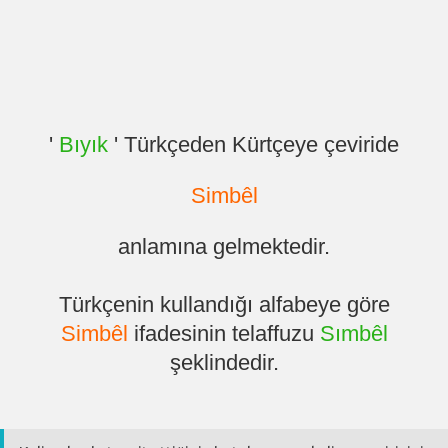
'
Bıyık
' Türkçeden Kürtçeye çeviride
Simbêl
anlamına gelmektedir.
Türkçenin kullandığı alfabeye göre
Simbêl
ifadesinin telaffuzu
Sımbêl
şeklindedir.