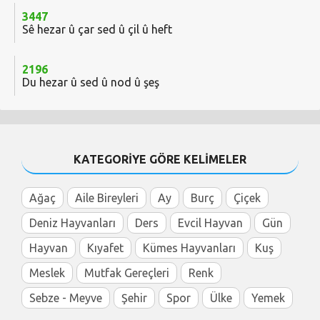
3447
Sê hezar û çar sed û çil û heft
2196
Du hezar û sed û nod û şeş
KATEGORİYE GÖRE KELİMELER
Ağaç
Aile Bireyleri
Ay
Burç
Çiçek
Deniz Hayvanları
Ders
Evcil Hayvan
Gün
Hayvan
Kıyafet
Kümes Hayvanları
Kuş
Meslek
Mutfak Gereçleri
Renk
Sebze - Meyve
Şehir
Spor
Ülke
Yemek