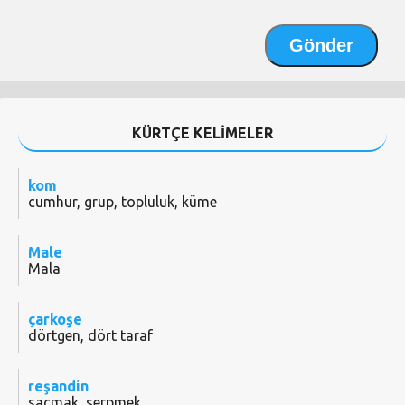
KÜRTÇE KELİMELER
kom
cumhur, grup, topluluk, küme
Male
Mala
çarkoşe
dörtgen, dört taraf
reşandin
saçmak, serpmek