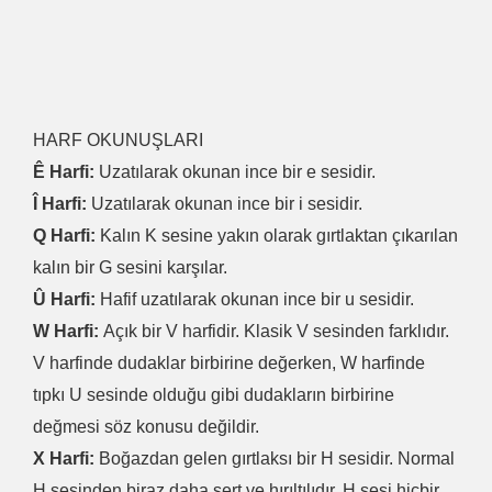
HARF OKUNUŞLARI
Ê Harfi:
Uzatılarak okunan ince bir e sesidir.
Î Harfi:
Uzatılarak okunan ince bir i sesidir.
Q Harfi:
Kalın K sesine yakın olarak gırtlaktan çıkarılan
kalın bir G sesini karşılar.
Û Harfi:
Hafif uzatılarak okunan ince bir u sesidir.
W Harfi:
Açık bir V harfidir. Klasik V sesinden farklıdır.
V harfinde dudaklar birbirine değerken, W harfinde
tıpkı U sesinde olduğu gibi dudakların birbirine
değmesi söz konusu değildir.
X Harfi:
Boğazdan gelen gırtlaksı bir H sesidir. Normal
H sesinden biraz daha sert ve hırıltılıdır. H sesi hiçbir