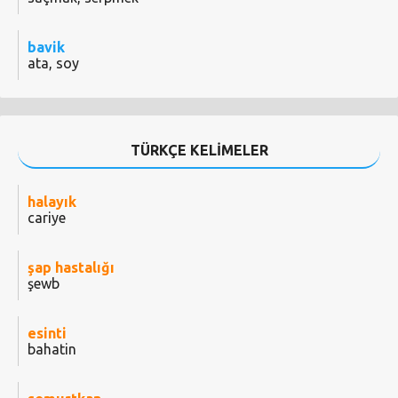
bavik
ata, soy
TÜRKÇE KELİMELER
halayık
cariye
şap hastalığı
şewb
esinti
bahatin