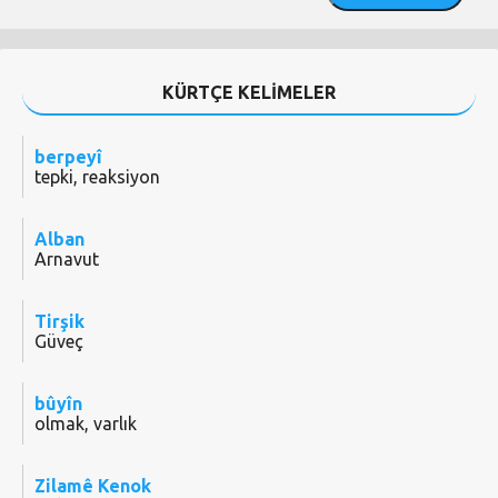
KÜRTÇE KELİMELER
berpeyî
tepki, reaksiyon
Alban
Arnavut
Tirşik
Güveç
bûyîn
olmak, varlık
Zilamê Kenok