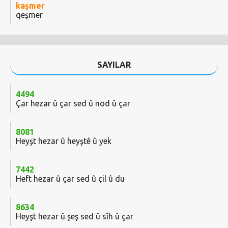
kaşmer
qeşmer
SAYILAR
4494
Çar hezar û çar sed û nod û çar
8081
Heyşt hezar û heyştê û yek
7442
Heft hezar û çar sed û çil û du
8634
Heyşt hezar û şeş sed û sîh û çar