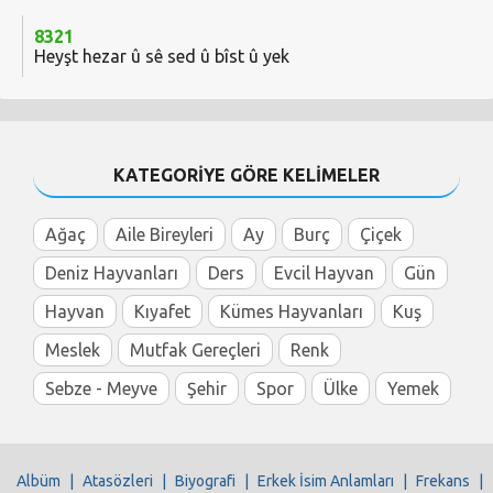
8321
Heyşt hezar û sê sed û bîst û yek
KATEGORİYE GÖRE KELİMELER
Ağaç
Aile Bireyleri
Ay
Burç
Çiçek
Deniz Hayvanları
Ders
Evcil Hayvan
Gün
Hayvan
Kıyafet
Kümes Hayvanları
Kuş
Meslek
Mutfak Gereçleri
Renk
Sebze - Meyve
Şehir
Spor
Ülke
Yemek
Albüm
|
Atasözleri
|
Biyografi
|
Erkek İsim Anlamları
|
Frekans
|