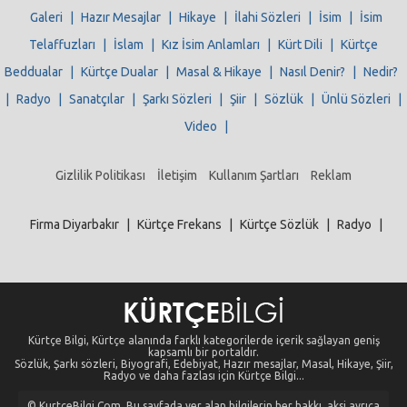
Galeri
|
Hazır Mesajlar
|
Hikaye
|
İlahi Sözleri
|
İsim
|
İsim
Telaffuzları
|
İslam
|
Kız İsim Anlamları
|
Kürt Dili
|
Kürtçe
Beddualar
|
Kürtçe Dualar
|
Masal & Hikaye
|
Nasıl Denir?
|
Nedir?
|
Radyo
|
Sanatçılar
|
Şarkı Sözleri
|
Şiir
|
Sözlük
|
Ünlü Sözleri
|
Video
|
Gizlilik Politikası
İletişim
Kullanım Şartları
Reklam
Firma Diyarbakır
|
Kürtçe Frekans
|
Kürtçe Sözlük
|
Radyo
|
Kürtçe Bilgi, Kürtçe alanında farklı kategorilerde içerik sağlayan geniş
kapsamlı bir portaldır.
Sözlük, Şarkı sözleri, Biyografi, Edebiyat, Hazır mesajlar, Masal, Hikaye, Şiir,
Radyo ve daha fazlası için Kürtçe Bilgi...
© KurtceBilgi.Com. Bu sayfada yer alan bilgilerin her hakkı, aksi ayrıca