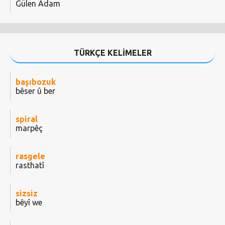
Gülen Adam
TÜRKÇE KELİMELER
başıbozuk
bêser û ber
spiral
marpêç
rasgele
rasthatî
sizsiz
bêyî we