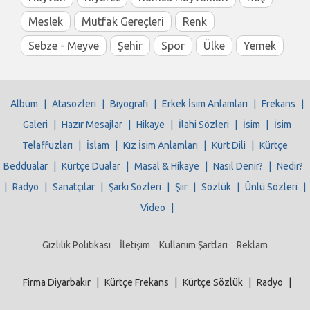
Meslek
Mutfak Gereçleri
Renk
Sebze - Meyve
Şehir
Spor
Ülke
Yemek
Albüm
|
Atasözleri
|
Biyografi
|
Erkek İsim Anlamları
|
Frekans
|
Galeri
|
Hazır Mesajlar
|
Hikaye
|
İlahi Sözleri
|
İsim
|
İsim
Telaffuzları
|
İslam
|
Kız İsim Anlamları
|
Kürt Dili
|
Kürtçe
Beddualar
|
Kürtçe Dualar
|
Masal & Hikaye
|
Nasıl Denir?
|
Nedir?
|
Radyo
|
Sanatçılar
|
Şarkı Sözleri
|
Şiir
|
Sözlük
|
Ünlü Sözleri
|
Video
|
Gizlilik Politikası
İletişim
Kullanım Şartları
Reklam
Firma Diyarbakır
|
Kürtçe Frekans
|
Kürtçe Sözlük
|
Radyo
|