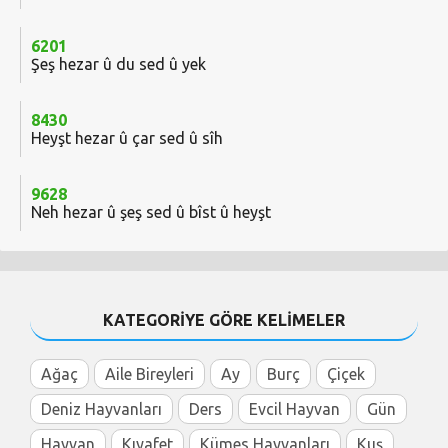
6201
Şeş hezar û du sed û yek
8430
Heyşt hezar û çar sed û sîh
9628
Neh hezar û şeş sed û bîst û heyşt
KATEGORİYE GÖRE KELİMELER
Ağaç
Aile Bireyleri
Ay
Burç
Çiçek
Deniz Hayvanları
Ders
Evcil Hayvan
Gün
Hayvan
Kıyafet
Kümes Hayvanları
Kuş