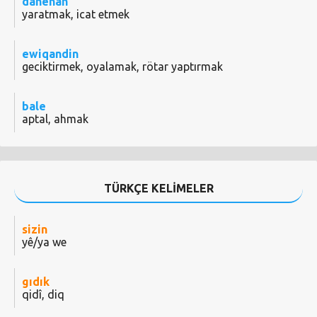
dahênan
yaratmak, icat etmek
ewiqandin
geciktirmek, oyalamak, rötar yaptırmak
bale
aptal, ahmak
TÜRKÇE KELİMELER
sizin
yê/ya we
gıdık
qidî, diq