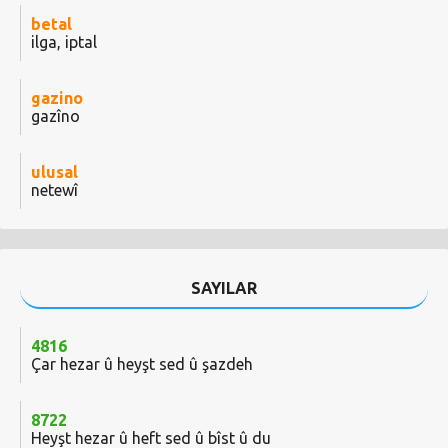
betal
ilga, iptal
gazino
gazîno
ulusal
netewî
SAYILAR
4816
Çar hezar û heyşt sed û şazdeh
8722
Heyşt hezar û heft sed û bîst û du