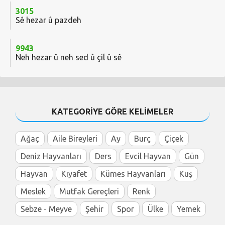
3015
Sê hezar û pazdeh
9943
Neh hezar û neh sed û çil û sê
KATEGORİYE GÖRE KELİMELER
Ağaç
Aile Bireyleri
Ay
Burç
Çiçek
Deniz Hayvanları
Ders
Evcil Hayvan
Gün
Hayvan
Kıyafet
Kümes Hayvanları
Kuş
Meslek
Mutfak Gereçleri
Renk
Sebze - Meyve
Şehir
Spor
Ülke
Yemek