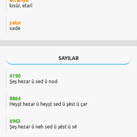
attariye
kisûr, etarî
yalın
sade
SAYILAR
6190
Şeş hezar û sed û nod
8864
Heyşt hezar û heyşt sed û şêst û çar
6963
Şeş hezar û neh sed û şêst û sê