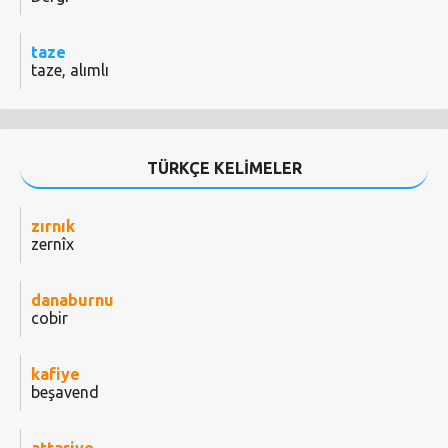
taze
taze, alımlı
TÜRKÇE KELİMELER
zırnık
zernîx
danaburnu
cobir
kafiye
beşavend