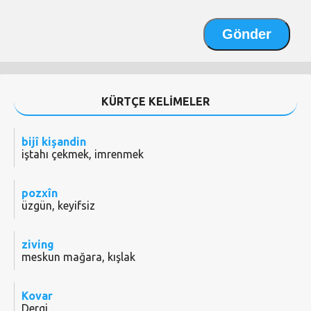
KÜRTÇE KELİMELER
bijî kişandin
iştahı çekmek, imrenmek
pozxîn
üzgün, keyifsiz
ziving
meskun mağara, kışlak
Kovar
Dergi