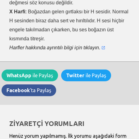
değmesi söz konusu değildir.
X Harfi:
Boğazdan gelen gırtlaksı bir H sesidir. Normal
H sesinden biraz daha sert ve hırıltılıdır. H sesi hiçbir
engele takılmadan çıkarken, bu ses boğazın üst
kısmında titreşir.
Harfler hakkında ayrıntılı bilgi için tıklayın.
WhatsApp
ile Paylaş
Twitter
ile Paylaş
Facebook
'ta Paylaş
ZİYARETÇİ YORUMLARI
Henüz yorum yapılmamış. İlk yorumu aşağıdaki form