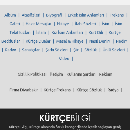
Albüm
|
Atasözleri
|
Biyografi
|
Erkek İsim Anlamları
|
Frekans
|
Galeri
|
Hazır Mesajlar
|
Hikaye
|
İlahi Sözleri
|
İsim
|
İsim
Telaffuzları
|
İslam
|
Kız İsim Anlamları
|
Kürt Dili
|
Kürtçe
Beddualar
|
Kürtçe Dualar
|
Masal & Hikaye
|
Nasıl Denir?
|
Nedir?
|
Radyo
|
Sanatçılar
|
Şarkı Sözleri
|
Şiir
|
Sözlük
|
Ünlü Sözleri
|
Video
|
Gizlilik Politikası
İletişim
Kullanım Şartları
Reklam
Firma Diyarbakır
|
Kürtçe Frekans
|
Kürtçe Sözlük
|
Radyo
|
Kürtçe Bilgi, Kürtçe alanında farklı kategorilerde içerik sağlayan geniş