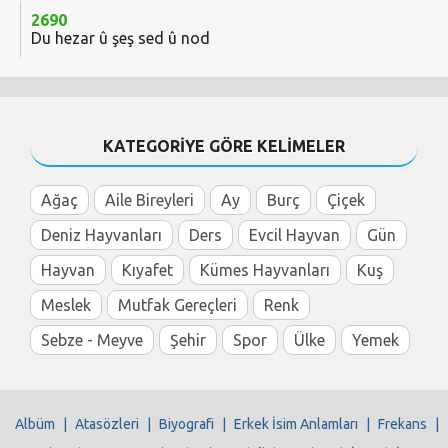
2690
Du hezar û şeş sed û nod
KATEGORİYE GÖRE KELİMELER
Ağaç
Aile Bireyleri
Ay
Burç
Çiçek
Deniz Hayvanları
Ders
Evcil Hayvan
Gün
Hayvan
Kıyafet
Kümes Hayvanları
Kuş
Meslek
Mutfak Gereçleri
Renk
Sebze - Meyve
Şehir
Spor
Ülke
Yemek
Albüm
|
Atasözleri
|
Biyografi
|
Erkek İsim Anlamları
|
Frekans
|