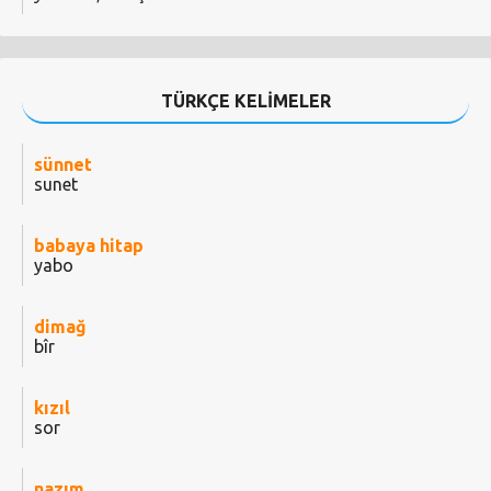
TÜRKÇE KELİMELER
sünnet
sunet
babaya hitap
yabo
dimağ
bîr
kızıl
sor
nazım