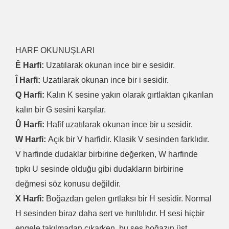
HARF OKUNUŞLARI
Ê Harfi:
Uzatılarak okunan ince bir e sesidir.
Î Harfi:
Uzatılarak okunan ince bir i sesidir.
Q Harfi:
Kalın K sesine yakın olarak gırtlaktan çıkarılan
kalın bir G sesini karşılar.
Û Harfi:
Hafif uzatılarak okunan ince bir u sesidir.
W Harfi:
Açık bir V harfidir. Klasik V sesinden farklıdır.
V harfinde dudaklar birbirine değerken, W harfinde
tıpkı U sesinde olduğu gibi dudakların birbirine
değmesi söz konusu değildir.
X Harfi:
Boğazdan gelen gırtlaksı bir H sesidir. Normal
H sesinden biraz daha sert ve hırıltılıdır. H sesi hiçbir
engele takılmadan çıkarken, bu ses boğazın üst