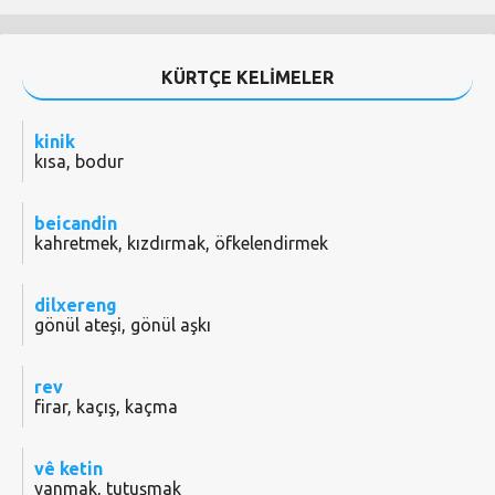
KÜRTÇE KELİMELER
kinik
kısa, bodur
beicandin
kahretmek, kızdırmak, öfkelendirmek
dilxereng
gönül ateşi, gönül aşkı
rev
firar, kaçış, kaçma
vê ketin
yanmak, tutuşmak