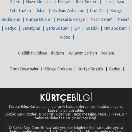
Galeri
|
Hazır Mesajlar
|
Hikaye
|
İlahi Sözleri
|
İsim
|
İsim
Telaffuzları
|
İslam
|
Kız İsim Anlamları
|
Kürt Dili
|
Kürtçe
Beddualar
|
Kürtçe Dualar
|
Masal & Hikaye
|
Nasıl Denir?
|
Nedir?
|
Radyo
|
Sanatçılar
|
Şarkı Sözleri
|
Şiir
|
Sözlük
|
Ünlü Sözleri
|
Video
|
Gizlilik Politikası
İletişim
Kullanım Şartları
Reklam
Firma Diyarbakır
|
Kürtçe Frekans
|
Kürtçe Sözlük
|
Radyo
|
Kürtçe Bilgi, Kürtçe alanında farklı kategorilerde içerik sağlayan geniş
kapsamlı bir portaldır.
Sözlük, Şarkı sözleri, Biyografi, Edebiyat, Hazır mesajlar, Masal, Hikaye, Şiir,
Radyo ve daha fazlası için Kürtçe Bilgi...
© KurtceBilgi.Com. Bu sayfada yer alan bilgilerin her hakkı, aksi ayrıca
belirtilmediği sürece KurtceBilgi .Com'a aittir. Site içerisinde yer alan