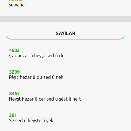
şewane
SAYILAR
4802
Çar hezar û heyşt sed û du
5209
Pênc hezar û du sed û neh
8467
Heyşt hezar û çar sed û şêst û heft
381
Sê sed û heyştê û yek