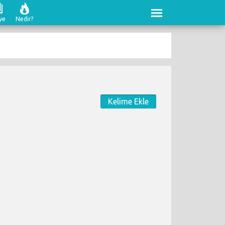
ye
Nedir?
Kelime Ekle