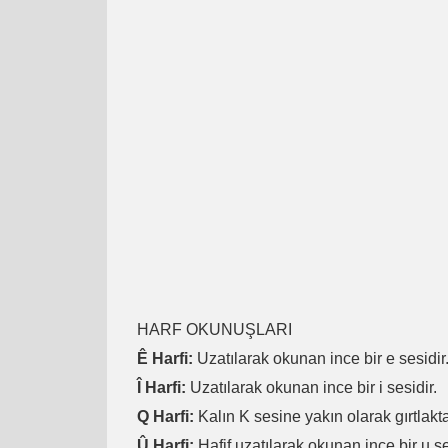
HARF OKUNUŞLARI
Ê Harfi:
Uzatılarak okunan ince bir e sesidir
Î Harfi:
Uzatılarak okunan ince bir i sesidir.
Q Harfi:
Kalın K sesine yakın olarak gırtlakta
Û Harfi:
Hafif uzatılarak okunan ince bir u se