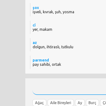
şox
işveli, kıvrak, şuh, yosma
cî
yer, makam
az
dolgun, ihtiraslı, tutkulu
parmend
pay sahibi, ortak
Ağaç
Aile Bireyleri
Ay
Burç
Ç