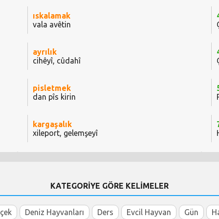
ıskalamak
vala avêtin
ayrılık
cihêyî, cûdahî
pisletmek
dan pîs kirin
kargaşalık
xileport, gelemşeyî
KATEGORİYE GÖRE KELİMELER
içek
Deniz Hayvanları
Ders
Evcil Hayvan
Gün
H