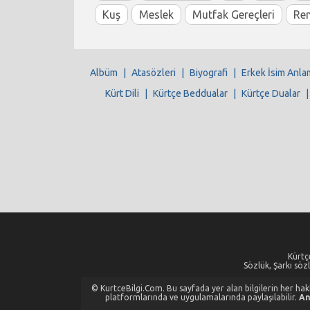
Kuş
Meslek
Mutfak Gereçleri
Re
Albüm
|
Atasözleri
|
Biyografi
|
Erkek İsim Anla
Kürt Dili
|
Kürtçe Beddualar
|
Kürtçe Dualar
Kürtçe
Sözlük, Şarkı sözl
© KurtceBilgi.Com. Bu sayfada yer alan bilgilerin her hakkı
platformlarında ve uygulamalarında paylaşılabilir.
An