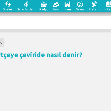
Sözlük
Şarkı Sözleri
Radyo
İsim
İslam
Galeri
Frekans
Hika
ye
tçeye çeviri
de nasıl denir?