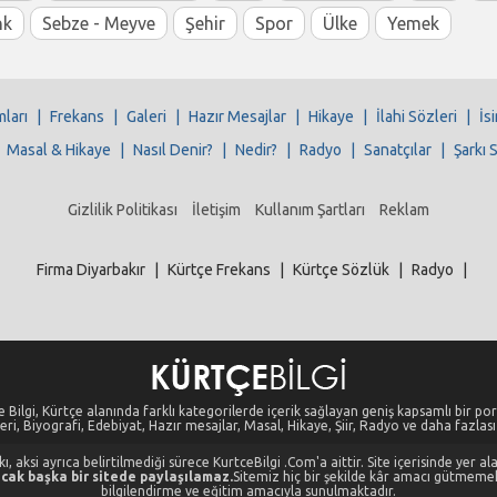
nk
Sebze - Meyve
Şehir
Spor
Ülke
Yemek
mları
|
Frekans
|
Galeri
|
Hazır Mesajlar
|
Hikaye
|
İlahi Sözleri
|
İs
|
Masal & Hikaye
|
Nasıl Denir?
|
Nedir?
|
Radyo
|
Sanatçılar
|
Şarkı 
Gizlilik Politikası
İletişim
Kullanım Şartları
Reklam
Firma Diyarbakır
|
Kürtçe Frekans
|
Kürtçe Sözlük
|
Radyo
|
 Bilgi, Kürtçe alanında farklı kategorilerde içerik sağlayan geniş kapsamlı bir port
eri, Biyografi, Edebiyat, Hazır mesajlar, Masal, Hikaye, Şiir, Radyo ve daha fazlası i
, aksi ayrıca belirtilmediği sürece KurtceBilgi .Com'a aittir. Site içerisinde yer 
cak başka bir sitede paylaşılamaz.
Sitemiz hiç bir şekilde kâr amacı gütmeme
bilgilendirme ve eğitim amacıyla sunulmaktadır.