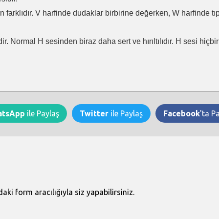
en farklıdır. V harfinde dudaklar birbirine değerken, W harfinde t
ir. Normal H sesinden biraz daha sert ve hırıltılıdır. H sesi hiçb
atsApp
ile Paylaş
Twitter
ile Paylaş
Facebook
'ta P
i form aracılığıyla siz yapabilirsiniz.