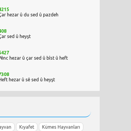
4215
Çar hezar û du sed û pazdeh
408
Çar sed û heyşt
5427
Pênc hezar û çar sed û bîst û heft
7308
Heft hezar û sê sed û heyşt
ayvan
Kıyafet
Kümes Hayvanları