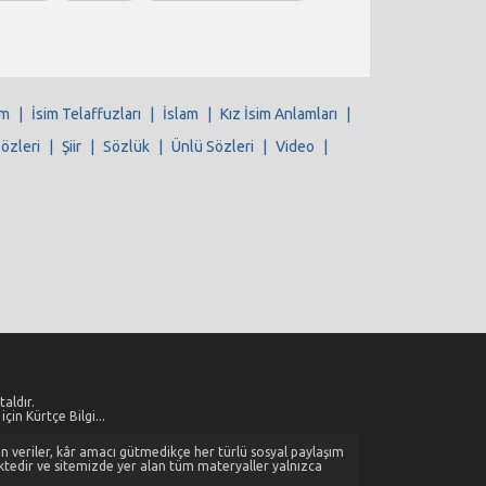
im
|
İsim Telaffuzları
|
İslam
|
Kız İsim Anlamları
|
Sözleri
|
Şiir
|
Sözlük
|
Ünlü Sözleri
|
Video
|
aldır.
çin Kürtçe Bilgi...
alan veriler, kâr amacı gütmedikçe her türlü sosyal paylaşım
ktedir ve sitemizde yer alan tüm materyaller yalnızca