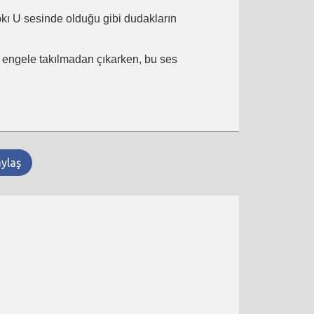
ıpkı U sesinde olduğu gibi dudakların
ir engele takılmadan çıkarken, bu ses
aylaş