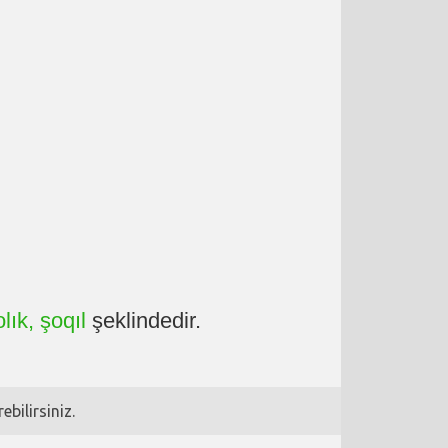
lık, şoqıl
şeklindedir.
bilirsiniz.