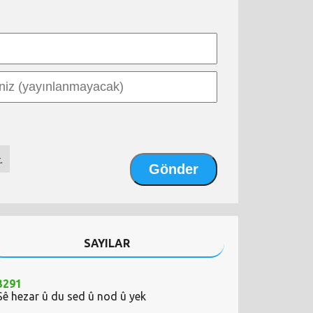
.
SAYILAR
3291
Sê hezar û du sed û nod û yek