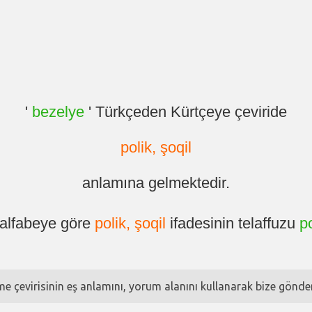
'
bezelye
' Türkçeden Kürtçeye çeviride
polik, şoqil
anlamına gelmektedir.
 alfabeye göre
polik, şoqil
ifadesinin telaffuzu
po
ime çevirisinin eş anlamını, yorum alanını kullanarak bize göndere