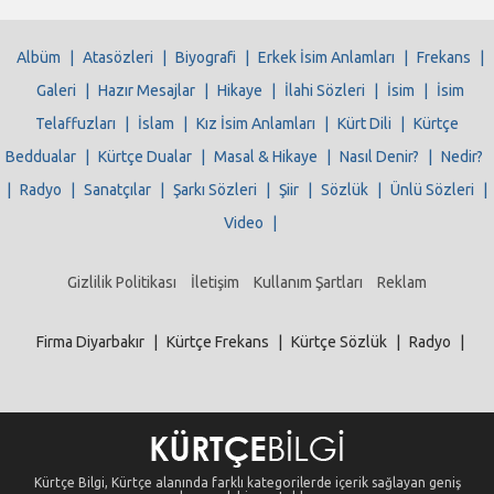
Albüm
|
Atasözleri
|
Biyografi
|
Erkek İsim Anlamları
|
Frekans
|
Galeri
|
Hazır Mesajlar
|
Hikaye
|
İlahi Sözleri
|
İsim
|
İsim
Telaffuzları
|
İslam
|
Kız İsim Anlamları
|
Kürt Dili
|
Kürtçe
Beddualar
|
Kürtçe Dualar
|
Masal & Hikaye
|
Nasıl Denir?
|
Nedir?
|
Radyo
|
Sanatçılar
|
Şarkı Sözleri
|
Şiir
|
Sözlük
|
Ünlü Sözleri
|
Video
|
Gizlilik Politikası
İletişim
Kullanım Şartları
Reklam
Firma Diyarbakır
|
Kürtçe Frekans
|
Kürtçe Sözlük
|
Radyo
|
Kürtçe Bilgi, Kürtçe alanında farklı kategorilerde içerik sağlayan geniş