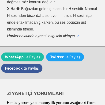
değmesi söz konusu değildir.
X Harfi:
Boğazdan gelen gırtlaksı bir H sesidir. Normal
H sesinden biraz daha sert ve hırıltılıdır. H sesi hiçbir
engele takılmadan çıkarken, bu ses boğazın üst
kısmında titreşir.
Harfler hakkında ayrıntılı bilgi için tıklayın.
WhatsApp
ile Paylaş
Twitter
ile Paylaş
Facebook
'ta Paylaş
ZİYARETÇİ YORUMLARI
Henüz yorum yapılmamış. İlk yorumu aşağıdaki form