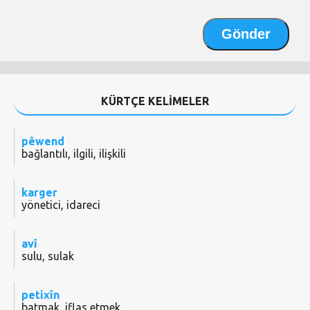
KÜRTÇE KELİMELER
pêwend
bağlantılı, ilgili, ilişkili
karger
yönetici, idareci
avî
sulu, sulak
petixîn
batmak, iflas etmek