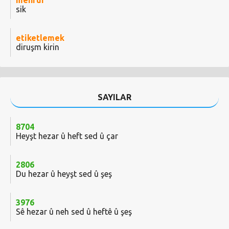
menfur
sik
etiketlemek
diruşm kirin
SAYILAR
8704
Heyşt hezar û heft sed û çar
2806
Du hezar û heyşt sed û şeş
3976
Sê hezar û neh sed û heftê û şeş