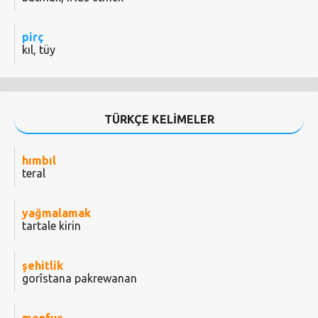
pirç
kıl, tüy
TÜRKÇE KELİMELER
hımbıl
teral
yağmalamak
tartale kirin
şehitlik
gorîstana pakrewanan