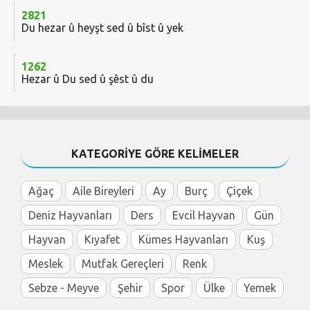
2821
Du hezar û heyşt sed û bîst û yek
1262
Hezar û Du sed û şêst û du
KATEGORİYE GÖRE KELİMELER
Ağaç
Aile Bireyleri
Ay
Burç
Çiçek
Deniz Hayvanları
Ders
Evcil Hayvan
Gün
Hayvan
Kıyafet
Kümes Hayvanları
Kuş
Meslek
Mutfak Gereçleri
Renk
Sebze - Meyve
Şehir
Spor
Ülke
Yemek