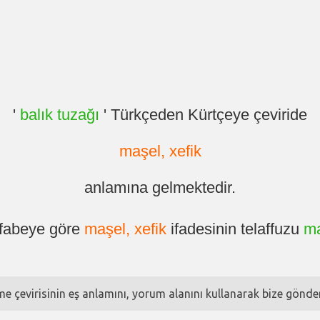
'
balık tuzağı
' Türkçeden Kürtçeye çeviride
maşel, xefik
anlamına gelmektedir.
lfabeye göre
maşel, xefik
ifadesinin telaffuzu
ma
ime çevirisinin eş anlamını, yorum alanını kullanarak bize göndere