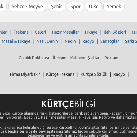
nk
Sebze - Meyve
Şehir
Spor
Ülke
Yemek
mları
|
Frekans
|
Galeri
|
Hazır Mesajlar
|
Hikaye
|
İlahi Sözleri
|
İs
|
Masal & Hikaye
|
Nasıl Denir?
|
Nedir?
|
Radyo
|
Sanatçılar
|
Şarkı 
Gizlilik Politikası
İletişim
Kullanım Şartları
Reklam
Firma Diyarbakır
|
Kürtçe Frekans
|
Kürtçe Sözlük
|
Radyo
|
 Bilgi, Kürtçe alanında farklı kategorilerde içerik sağlayan geniş kapsamlı bir port
eri, Biyografi, Edebiyat, Hazır mesajlar, Masal, Hikaye, Şiir, Radyo ve daha fazlası i
, aksi ayrıca belirtilmediği sürece KurtceBilgi .Com'a aittir. Site içerisinde yer 
cak başka bir sitede paylaşılamaz.
Sitemiz hiç bir şekilde kâr amacı gütmeme
bilgilendirme ve eğitim amacıyla sunulmaktadır.