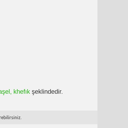
şel, khefık
şeklindedir.
bilirsiniz.