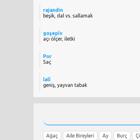
rajandin
beşik, dal vs. sallamak
goşepîv
açı ölçer, iletki
Por
Saç
lalî
geniş, yayvan tabak
Ağaç
Aile Bireyleri
Ay
Burç
Ç