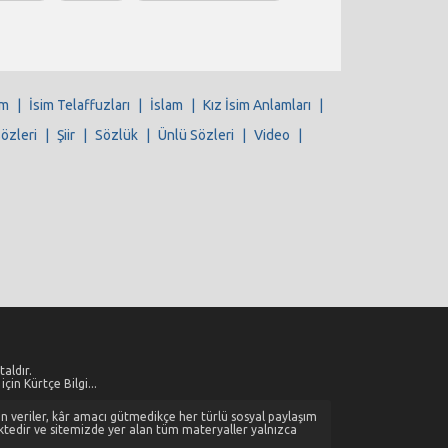
im
|
İsim Telaffuzları
|
İslam
|
Kız İsim Anlamları
|
Sözleri
|
Şiir
|
Sözlük
|
Ünlü Sözleri
|
Video
|
aldır.
çin Kürtçe Bilgi...
alan veriler, kâr amacı gütmedikçe her türlü sosyal paylaşım
ktedir ve sitemizde yer alan tüm materyaller yalnızca