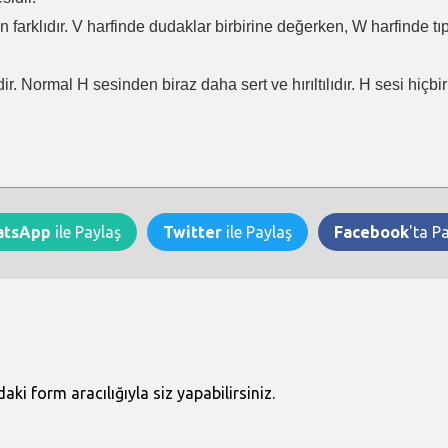
en farklıdır. V harfinde dudaklar birbirine değerken, W harfinde t
ir. Normal H sesinden biraz daha sert ve hırıltılıdır. H sesi hiçb
atsApp
ile Paylaş
Twitter
ile Paylaş
Facebook
'ta P
i form aracılığıyla siz yapabilirsiniz.