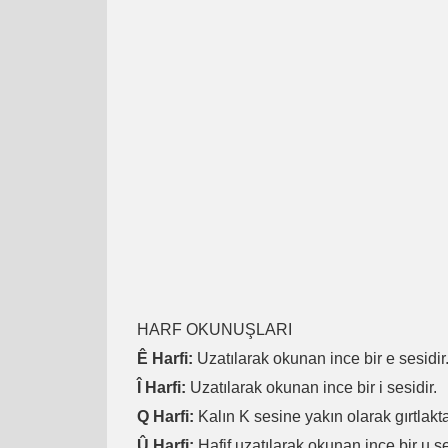
HARF OKUNUŞLARI
Ê Harfi:
Uzatılarak okunan ince bir e sesidir
Î Harfi:
Uzatılarak okunan ince bir i sesidir.
Q Harfi:
Kalın K sesine yakın olarak gırtlakta
Û Harfi:
Hafif uzatılarak okunan ince bir u se