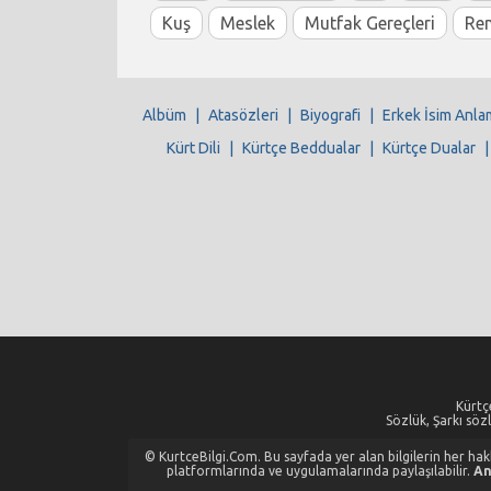
Kuş
Meslek
Mutfak Gereçleri
Re
Albüm
|
Atasözleri
|
Biyografi
|
Erkek İsim Anla
Kürt Dili
|
Kürtçe Beddualar
|
Kürtçe Dualar
Kürtçe
Sözlük, Şarkı sözl
© KurtceBilgi.Com. Bu sayfada yer alan bilgilerin her hakkı
platformlarında ve uygulamalarında paylaşılabilir.
An