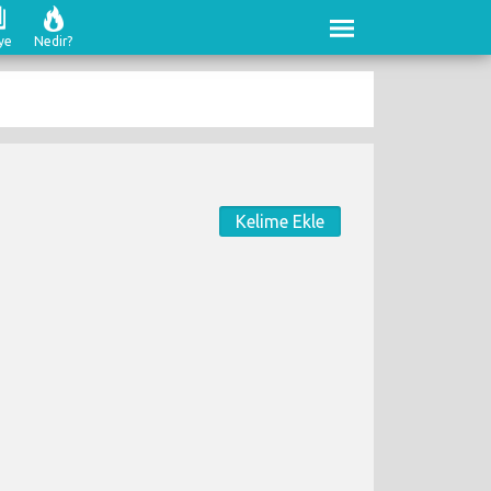
ye
Nedir?
Kelime Ekle