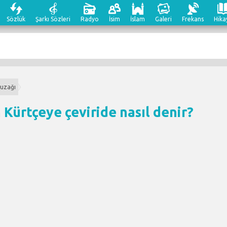
Sözlük
Şarkı Sözleri
Radyo
İsim
İslam
Galeri
Frekans
Hika
tuzağı
 Kürtçeye çeviri
de nasıl denir?