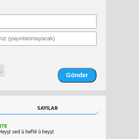
.
SAYILAR
878
Heyşt sed û heftê û heyşt