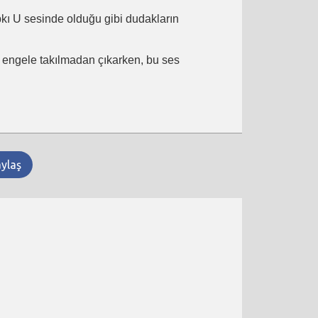
ıpkı U sesinde olduğu gibi dudakların
ir engele takılmadan çıkarken, bu ses
aylaş