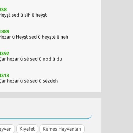
838
Heyşt sed û sîh û heyşt
1889
Hezar û Heyşt sed û heyştê û neh
4392
Çar hezar û sê sed û nod û du
4313
Çar hezar û sê sed û sêzdeh
ayvan
Kıyafet
Kümes Hayvanları