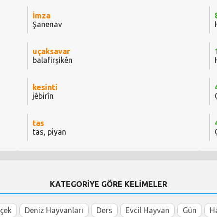
İmza
Şanenav
uçaksavar
balafirşikên
kesinti
jêbirîn
tas
tas, piyan
KATEGORİYE GÖRE KELİMELER
içek
Deniz Hayvanları
Ders
Evcil Hayvan
Gün
H