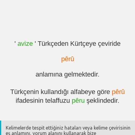
'
avize
' Türkçeden Kürtçeye çeviride
pêrû
anlamına gelmektedir.
Türkçenin kullandığı alfabeye göre
pêrû
ifadesinin telaffuzu
pêru
şeklindedir.
Kelimelerde tespit ettiğiniz hataları veya kelime çevirisinin
eş anlamını, yorum alanını kullanarak bize