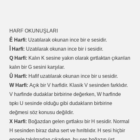
HARF OKUNUŞLARI
Ê Harfi:
Uzatılarak okunan ince bir e sesidir.
Î Harfi:
Uzatılarak okunan ince bir i sesidir.
Q Harfi:
Kalın K sesine yakın olarak gırtlaktan çıkarılan
kalın bir G sesini karşılar.
Û Harfi:
Hafif uzatılarak okunan ince bir u sesidir.
W Harfi:
Açık bir V harfidir. Klasik V sesinden farklıdır.
V harfinde dudaklar birbirine değerken, W harfinde
tıpkı U sesinde olduğu gibi dudakların birbirine
değmesi söz konusu değildir.
X Harfi:
Boğazdan gelen gırtlaksı bir H sesidir. Normal
H sesinden biraz daha sert ve hırıltılıdır. H sesi hiçbir
engele takılmadan çıkarken, bu ses boğazın üst