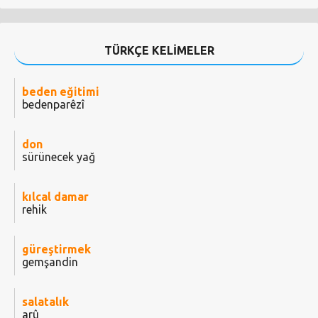
TÜRKÇE KELİMELER
beden eğitimi
bedenparêzî
don
sürünecek yağ
kılcal damar
rehik
güreştirmek
gemşandin
salatalık
arû