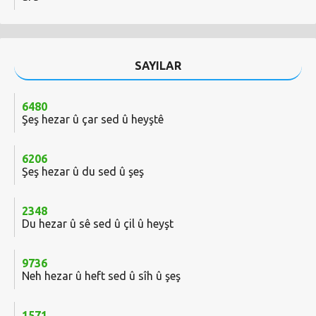
SAYILAR
6480
Şeş hezar û çar sed û heyştê
6206
Şeş hezar û du sed û şeş
2348
Du hezar û sê sed û çil û heyşt
9736
Neh hezar û heft sed û sîh û şeş
1571