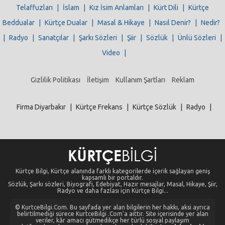
Telaffuzları
|
İslam
|
Kız İsim Anlamları
|
Kürt Dili
|
Kürtçe
Beddualar
|
Kürtçe Dualar
|
Masal & Hikaye
|
Nasıl Denir?
|
Nedir?
|
Radyo
|
Sanatçılar
|
Şarkı Sözleri
|
Şiir
|
Sözlük
|
Ünlü Sözleri
|
Video
|
Gizlilik Politikası
İletişim
Kullanım Şartları
Reklam
Firma Diyarbakır
|
Kürtçe Frekans
|
Kürtçe Sözlük
|
Radyo
|
Kürtçe Bilgi, Kürtçe alanında farklı kategorilerde içerik sağlayan geniş
kapsamlı bir portaldır.
Sözlük, Şarkı sözleri, Biyografi, Edebiyat, Hazır mesajlar, Masal, Hikaye, Şiir,
Radyo ve daha fazlası için Kürtçe Bilgi...
© KurtceBilgi.Com. Bu sayfada yer alan bilgilerin her hakkı, aksi ayrıca
belirtilmediği sürece KurtceBilgi .Com'a aittir. Site içerisinde yer alan
veriler, kâr amacı gütmedikçe her türlü sosyal paylaşım