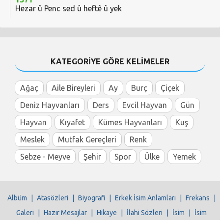
Hezar û Penc sed û heftê û yek
KATEGORİYE GÖRE KELİMELER
Ağaç
Aile Bireyleri
Ay
Burç
Çiçek
Deniz Hayvanları
Ders
Evcil Hayvan
Gün
Hayvan
Kıyafet
Kümes Hayvanları
Kuş
Meslek
Mutfak Gereçleri
Renk
Sebze - Meyve
Şehir
Spor
Ülke
Yemek
Albüm
|
Atasözleri
|
Biyografi
|
Erkek İsim Anlamları
|
Frekans
|
Galeri
|
Hazır Mesajlar
|
Hikaye
|
İlahi Sözleri
|
İsim
|
İsim