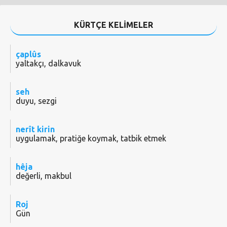
KÜRTÇE KELİMELER
çaplûs
yaltakçı, dalkavuk
seh
duyu, sezgi
nerît kirin
uygulamak, pratiğe koymak, tatbik etmek
hêja
değerli, makbul
Roj
Gün