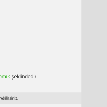
omık
şeklindedir.
bilirsiniz.