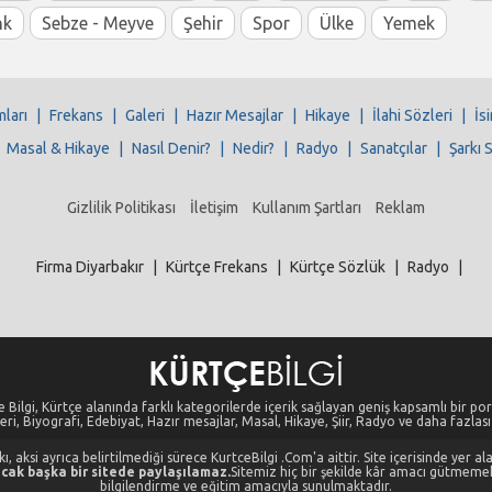
nk
Sebze - Meyve
Şehir
Spor
Ülke
Yemek
mları
|
Frekans
|
Galeri
|
Hazır Mesajlar
|
Hikaye
|
İlahi Sözleri
|
İs
|
Masal & Hikaye
|
Nasıl Denir?
|
Nedir?
|
Radyo
|
Sanatçılar
|
Şarkı 
Gizlilik Politikası
İletişim
Kullanım Şartları
Reklam
Firma Diyarbakır
|
Kürtçe Frekans
|
Kürtçe Sözlük
|
Radyo
|
 Bilgi, Kürtçe alanında farklı kategorilerde içerik sağlayan geniş kapsamlı bir port
eri, Biyografi, Edebiyat, Hazır mesajlar, Masal, Hikaye, Şiir, Radyo ve daha fazlası i
, aksi ayrıca belirtilmediği sürece KurtceBilgi .Com'a aittir. Site içerisinde yer 
cak başka bir sitede paylaşılamaz.
Sitemiz hiç bir şekilde kâr amacı gütmeme
bilgilendirme ve eğitim amacıyla sunulmaktadır.