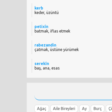
kerb
keder, üzüntü
petixîn
batmak, iflas etmek
rabezandin
çatmak, üstüne yürümek
serekîn
baş, ana, esas
Ağaç
Aile Bireyleri
Ay
Burç
Ç