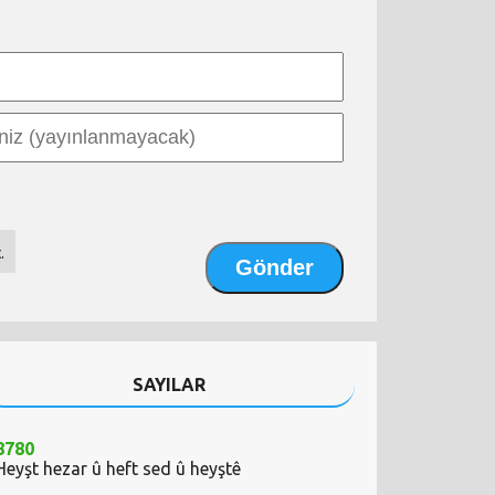
.
SAYILAR
8780
Heyşt hezar û heft sed û heyştê