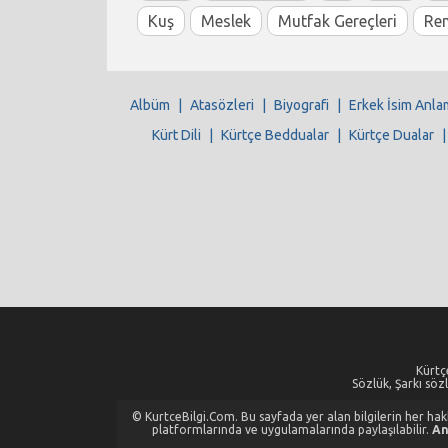
Kuş
Meslek
Mutfak Gereçleri
Re
Albüm
|
Atasözleri
|
Biyografi
|
Erkek İsim Anla
Kürt Dili
|
Kürtçe Beddualar
|
Kürtçe Dualar
Kürtçe
Sözlük, Şarkı sözl
© KurtceBilgi.Com. Bu sayfada yer alan bilgilerin her hakkı
platformlarında ve uygulamalarında paylaşılabilir.
An