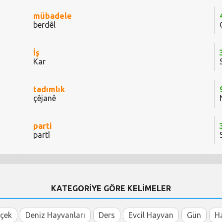
mübadele
berdêl
İş
Kar
tadımlık
çêjanê
parti
partî
KATEGORİYE GÖRE KELİMELER
içek
Deniz Hayvanları
Ders
Evcil Hayvan
Gün
H