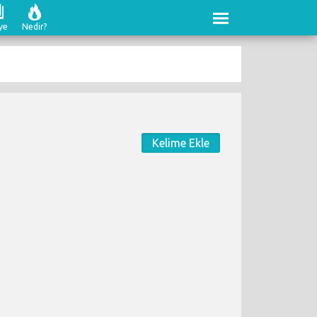
ye
Nedir?
Kelime Ekle