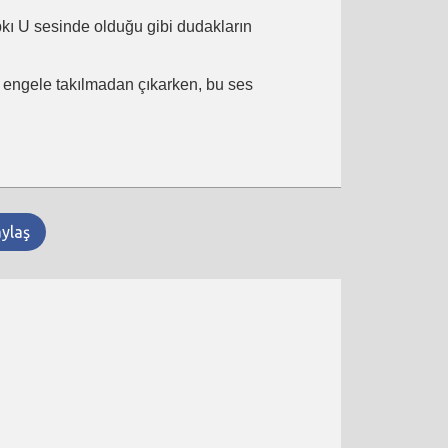
ıpkı U sesinde olduğu gibi dudakların
ir engele takılmadan çıkarken, bu ses
aylaş