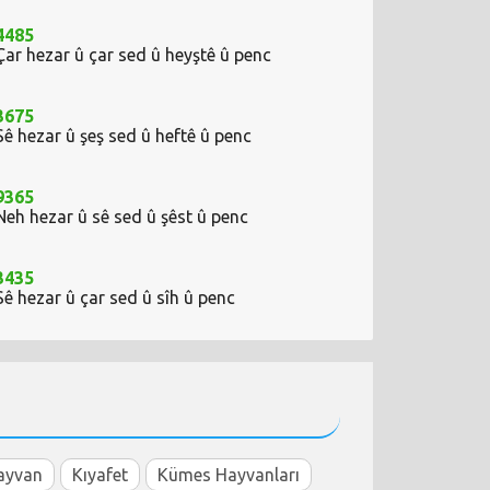
4485
Çar hezar û çar sed û heyştê û penc
3675
Sê hezar û şeş sed û heftê û penc
9365
Neh hezar û sê sed û şêst û penc
3435
Sê hezar û çar sed û sîh û penc
ayvan
Kıyafet
Kümes Hayvanları