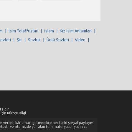
im
|
İsim Telaffuzları
|
İslam
|
Kız İsim Anlamları
|
Sözleri
|
Şiir
|
Sözlük
|
Ünlü Sözleri
|
Video
|
aldır.
çin Kürtçe Bilgi...
alan veriler, kâr amacı gütmedikçe her türlü sosyal paylaşım
ktedir ve sitemizde yer alan tüm materyaller yalnızca