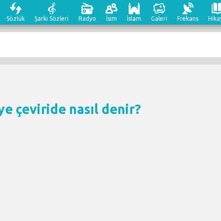
Sözlük
Şarkı Sözleri
Radyo
İsim
İslam
Galeri
Frekans
Hika
e çeviri
de nasıl denir?