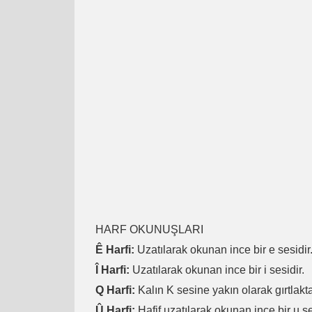
HARF OKUNUŞLARI
Ê Harfi:
Uzatılarak okunan ince bir e sesidir
Î Harfi:
Uzatılarak okunan ince bir i sesidir.
Q Harfi:
Kalın K sesine yakın olarak gırtlakta
Û Harfi:
Hafif uzatılarak okunan ince bir u se