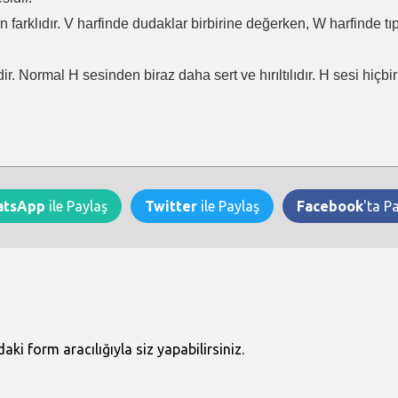
en farklıdır. V harfinde dudaklar birbirine değerken, W harfinde t
ir. Normal H sesinden biraz daha sert ve hırıltılıdır. H sesi hiçb
atsApp
ile Paylaş
Twitter
ile Paylaş
Facebook
'ta P
i form aracılığıyla siz yapabilirsiniz.