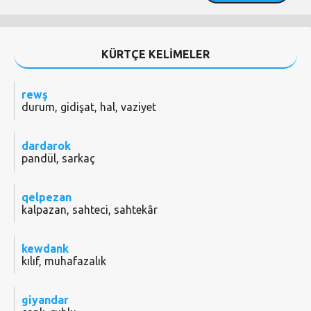
KÜRTÇE KELİMELER
rewş
durum, gidişat, hal, vaziyet
dardarok
pandül, sarkaç
qelpezan
kalpazan, sahteci, sahtekâr
kewdank
kılıf, muhafazalık
giyandar