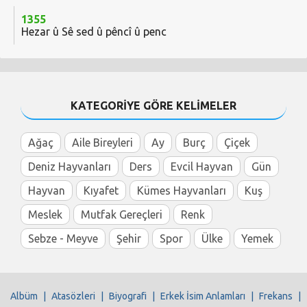
1355
Hezar û Sê sed û pêncî û penc
KATEGORİYE GÖRE KELİMELER
Ağaç
Aile Bireyleri
Ay
Burç
Çiçek
Deniz Hayvanları
Ders
Evcil Hayvan
Gün
Hayvan
Kıyafet
Kümes Hayvanları
Kuş
Meslek
Mutfak Gereçleri
Renk
Sebze - Meyve
Şehir
Spor
Ülke
Yemek
Albüm
|
Atasözleri
|
Biyografi
|
Erkek İsim Anlamları
|
Frekans
|