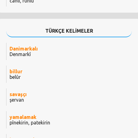
canlı, ruhlu
TÜRKÇE KELİMELER
Danimarkalı
Denmarkî
billur
belûr
savaşçı
şervan
yamalamak
pînekirin, patekirin