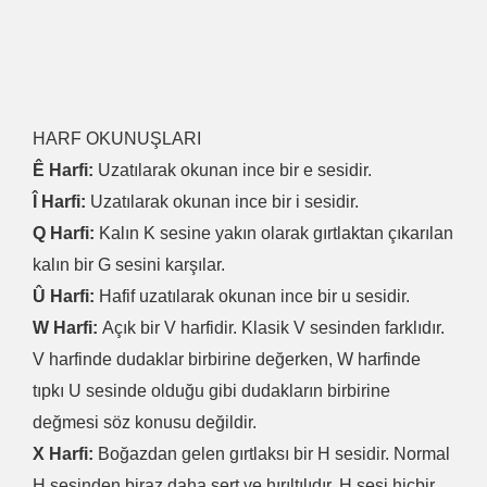
HARF OKUNUŞLARI
Ê Harfi:
Uzatılarak okunan ince bir e sesidir.
Î Harfi:
Uzatılarak okunan ince bir i sesidir.
Q Harfi:
Kalın K sesine yakın olarak gırtlaktan çıkarılan
kalın bir G sesini karşılar.
Û Harfi:
Hafif uzatılarak okunan ince bir u sesidir.
W Harfi:
Açık bir V harfidir. Klasik V sesinden farklıdır.
V harfinde dudaklar birbirine değerken, W harfinde
tıpkı U sesinde olduğu gibi dudakların birbirine
değmesi söz konusu değildir.
X Harfi:
Boğazdan gelen gırtlaksı bir H sesidir. Normal
H sesinden biraz daha sert ve hırıltılıdır. H sesi hiçbir