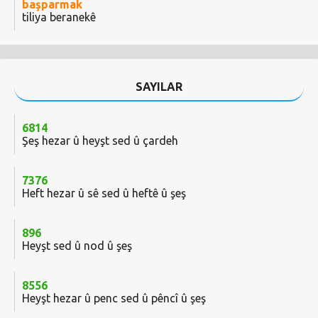
başparmak
tiliya beranekê
SAYILAR
6814
Şeş hezar û heyşt sed û çardeh
7376
Heft hezar û sê sed û heftê û şeş
896
Heyşt sed û nod û şeş
8556
Heyşt hezar û penc sed û pêncî û şeş