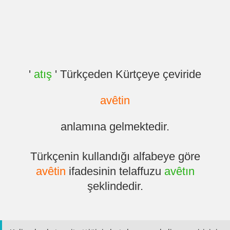
'
atış
' Türkçeden Kürtçeye çeviride
avêtin
anlamına gelmektedir.
Türkçenin kullandığı alfabeye göre
avêtin
ifadesinin telaffuzu
avêtın
şeklindedir.