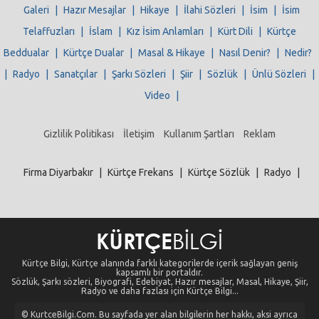
Galeri
|
Hazır Mesajlar
|
Hikaye
|
İlahi Sözleri
|
İsim
|
İsim
Telaffuzları
|
İslam
|
Kız İsim Anlamları
|
Kürt Dili
|
Kürtçe
Beddualar
|
Kürtçe Dualar
|
Masal & Hikaye
|
Nasıl Denir?
|
Nedir?
|
Radyo
|
Sanatçılar
|
Şarkı Sözleri
|
Şiir
|
Sözlük
|
Ünlü Sözleri
|
Video
|
Gizlilik Politikası
İletişim
Kullanım Şartları
Reklam
Firma Diyarbakır
|
Kürtçe Frekans
|
Kürtçe Sözlük
|
Radyo
|
Kürtçe Bilgi, Kürtçe alanında farklı kategorilerde içerik sağlayan geniş
kapsamlı bir portaldır.
Sözlük, Şarkı sözleri, Biyografi, Edebiyat, Hazır mesajlar, Masal, Hikaye, Şiir,
Radyo ve daha fazlası için Kürtçe Bilgi...
© KurtceBilgi.Com. Bu sayfada yer alan bilgilerin her hakkı, aksi ayrıca