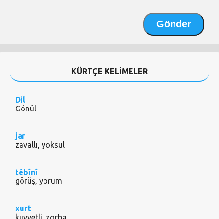
KÜRTÇE KELİMELER
Dil
Gönül
jar
zavallı, yoksul
têbînî
görüş, yorum
xurt
kuvvetli, zorba