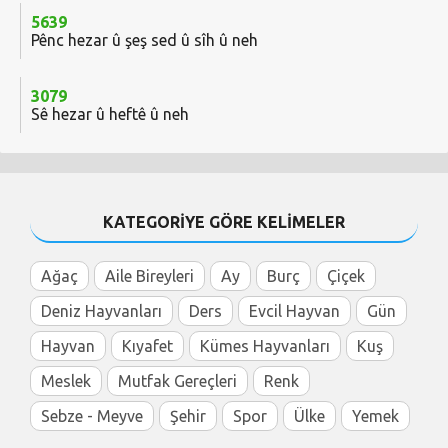
5639
Pênc hezar û şeş sed û sîh û neh
3079
Sê hezar û heftê û neh
KATEGORİYE GÖRE KELİMELER
Ağaç
Aile Bireyleri
Ay
Burç
Çiçek
Deniz Hayvanları
Ders
Evcil Hayvan
Gün
Hayvan
Kıyafet
Kümes Hayvanları
Kuş
Meslek
Mutfak Gereçleri
Renk
Sebze - Meyve
Şehir
Spor
Ülke
Yemek