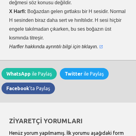
değmesi söz konusu değildir.
X Harfi:
Boğazdan gelen gırtlaksı bir H sesidir. Normal
H sesinden biraz daha sert ve hırıltılıdır. H sesi hiçbir
engele takılmadan çıkarken, bu ses boğazın üst
kısmında titreşir.
Harfler hakkında ayrıntılı bilgi için tıklayın.
WhatsApp
ile Paylaş
Twitter
ile Paylaş
Facebook
'ta Paylaş
ZİYARETÇİ YORUMLARI
Henüz yorum yapılmamış. İlk yorumu aşağıdaki form