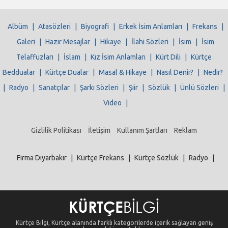
Albüm
|
Atasözleri
|
Biyografi
|
Erkek İsim Anlamları
|
Frekans
|
Galeri
|
Hazır Mesajlar
|
Hikaye
|
İlahi Sözleri
|
İsim
|
İsim
Telaffuzları
|
İslam
|
Kız İsim Anlamları
|
Kürt Dili
|
Kürtçe
Beddualar
|
Kürtçe Dualar
|
Masal & Hikaye
|
Nasıl Denir?
|
Nedir?
|
Radyo
|
Sanatçılar
|
Şarkı Sözleri
|
Şiir
|
Sözlük
|
Ünlü Sözleri
|
Video
|
Gizlilik Politikası
İletişim
Kullanım Şartları
Reklam
Firma Diyarbakır
|
Kürtçe Frekans
|
Kürtçe Sözlük
|
Radyo
|
Kürtçe Bilgi, Kürtçe alanında farklı kategorilerde içerik sağlayan geniş