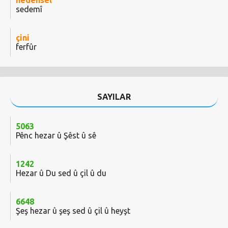
nedensel
sedemî
çini
ferfûr
SAYILAR
5063
Pênc hezar û Şêst û sê
1242
Hezar û Du sed û çil û du
6648
Şeş hezar û şeş sed û çil û heyşt