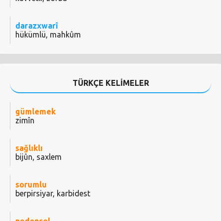
darazxwarî
hükümlü, mahkûm
TÜRKÇE KELİMELER
gümlemek
zimîn
sağlıklı
bijûn, saxlem
sorumlu
berpirsiyar, karbidest