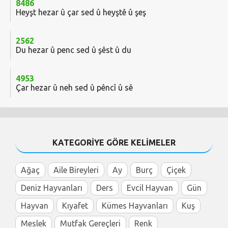
8486
Heyşt hezar û çar sed û heyştê û şeş
2562
Du hezar û penc sed û şêst û du
4953
Çar hezar û neh sed û pêncî û sê
KATEGORİYE GÖRE KELİMELER
Ağaç
Aile Bireyleri
Ay
Burç
Çiçek
Deniz Hayvanları
Ders
Evcil Hayvan
Gün
Hayvan
Kıyafet
Kümes Hayvanları
Kuş
Meslek
Mutfak Gereçleri
Renk