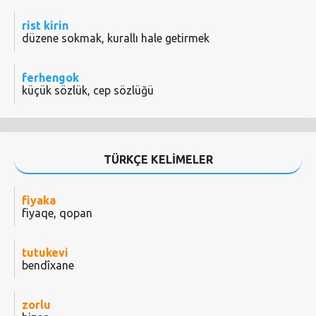
rist kirin
düzene sokmak, kurallı hale getirmek
ferhengok
küçük sözlük, cep sözlüğü
TÜRKÇE KELİMELER
fiyaka
fiyaqe, qopan
tutukevi
bendîxane
zorlu