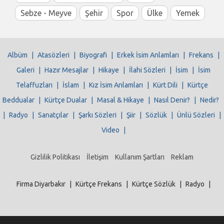
Sebze - Meyve
Şehir
Spor
Ülke
Yemek
Albüm
|
Atasözleri
|
Biyografi
|
Erkek İsim Anlamları
|
Frekans
|
Galeri
|
Hazır Mesajlar
|
Hikaye
|
İlahi Sözleri
|
İsim
|
İsim
Telaffuzları
|
İslam
|
Kız İsim Anlamları
|
Kürt Dili
|
Kürtçe
Beddualar
|
Kürtçe Dualar
|
Masal & Hikaye
|
Nasıl Denir?
|
Nedir?
|
Radyo
|
Sanatçılar
|
Şarkı Sözleri
|
Şiir
|
Sözlük
|
Ünlü Sözleri
|
Video
|
Gizlilik Politikası
İletişim
Kullanım Şartları
Reklam
Firma Diyarbakır
|
Kürtçe Frekans
|
Kürtçe Sözlük
|
Radyo
|