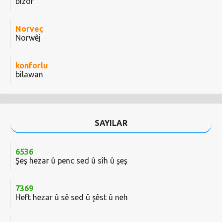
bizor
Norveç
Norwêj
konforlu
bilawan
SAYILAR
6536
Şeş hezar û penc sed û sîh û şeş
7369
Heft hezar û sê sed û şêst û neh