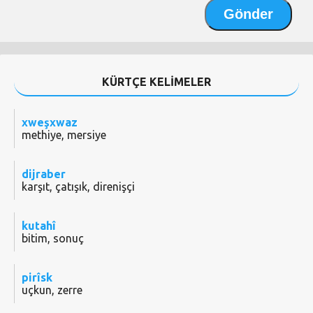
KÜRTÇE KELİMELER
xweşxwaz
methiye, mersiye
dijraber
karşıt, çatışık, direnişçi
kutahî
bitim, sonuç
pirîsk
uçkun, zerre