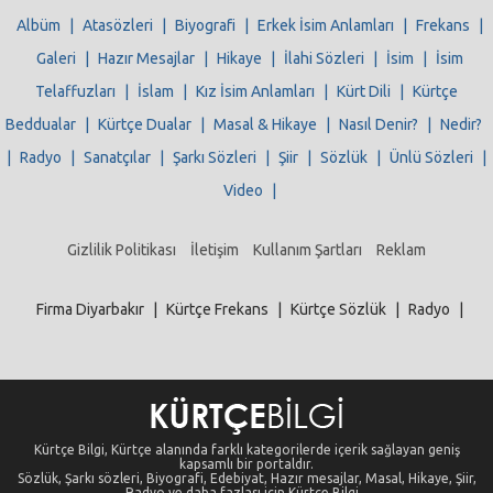
Albüm
|
Atasözleri
|
Biyografi
|
Erkek İsim Anlamları
|
Frekans
|
Galeri
|
Hazır Mesajlar
|
Hikaye
|
İlahi Sözleri
|
İsim
|
İsim
Telaffuzları
|
İslam
|
Kız İsim Anlamları
|
Kürt Dili
|
Kürtçe
Beddualar
|
Kürtçe Dualar
|
Masal & Hikaye
|
Nasıl Denir?
|
Nedir?
|
Radyo
|
Sanatçılar
|
Şarkı Sözleri
|
Şiir
|
Sözlük
|
Ünlü Sözleri
|
Video
|
Gizlilik Politikası
İletişim
Kullanım Şartları
Reklam
Firma Diyarbakır
|
Kürtçe Frekans
|
Kürtçe Sözlük
|
Radyo
|
Kürtçe Bilgi, Kürtçe alanında farklı kategorilerde içerik sağlayan geniş
kapsamlı bir portaldır.
Sözlük, Şarkı sözleri, Biyografi, Edebiyat, Hazır mesajlar, Masal, Hikaye, Şiir,
Radyo ve daha fazlası için Kürtçe Bilgi...