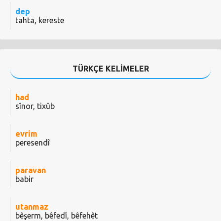
dep
tahta, kereste
TÜRKÇE KELİMELER
had
sînor, tixûb
evrim
peresendî
paravan
babir
utanmaz
bêşerm, bêfedî, bêfehêt