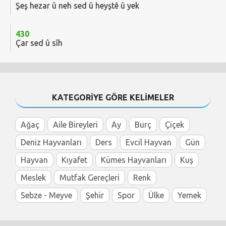
Şeş hezar û neh sed û heyştê û yek
430
Çar sed û sîh
KATEGORİYE GÖRE KELİMELER
Ağaç
Aile Bireyleri
Ay
Burç
Çiçek
Deniz Hayvanları
Ders
Evcil Hayvan
Gün
Hayvan
Kıyafet
Kümes Hayvanları
Kuş
Meslek
Mutfak Gereçleri
Renk
Sebze - Meyve
Şehir
Spor
Ülke
Yemek