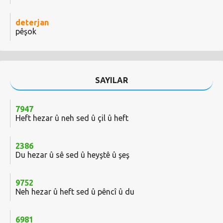
deterjan
pêşok
SAYILAR
7947
Heft hezar û neh sed û çil û heft
2386
Du hezar û sê sed û heyştê û şeş
9752
Neh hezar û heft sed û pêncî û du
6981