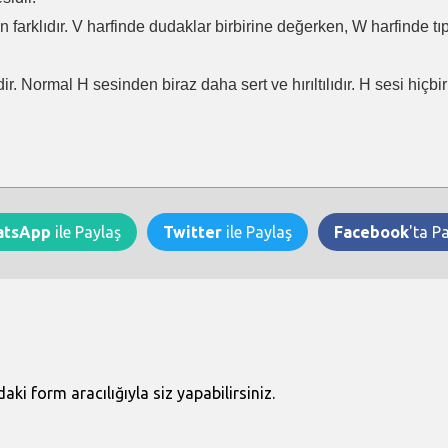
en farklıdır. V harfinde dudaklar birbirine değerken, W harfinde t
ir. Normal H sesinden biraz daha sert ve hırıltılıdır. H sesi hiçb
atsApp
ile Paylaş
Twitter
ile Paylaş
Facebook
'ta P
i form aracılığıyla siz yapabilirsiniz.