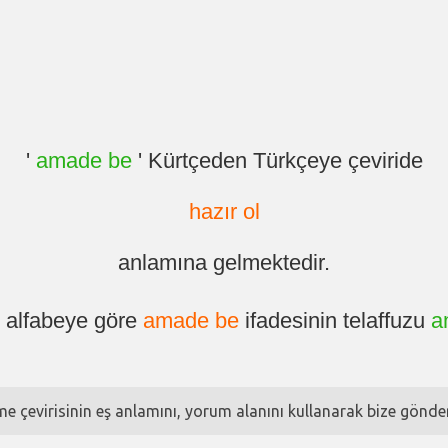
'
amade be
' Kürtçeden Türkçeye çeviride
hazır ol
anlamına gelmektedir.
ı alfabeye göre
amade be
ifadesinin telaffuzu
a
ime çevirisinin eş anlamını, yorum alanını kullanarak bize göndere