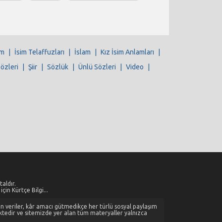
im
|
İsim Telaffuzları
|
İslam
|
Kız İsim Anlamları
|
Sözleri
|
Şiir
|
Sözlük
|
Ünlü Sözleri
|
Video
|
aldır.
çin Kürtçe Bilgi...
alan veriler, kâr amacı gütmedikçe her türlü sosyal paylaşım
ktedir ve sitemizde yer alan tüm materyaller yalnızca