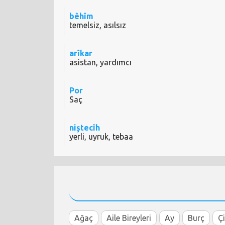
bêhîm
temelsiz, asılsız
arîkar
asistan, yardımcı
Por
Saç
niştecîh
yerli, uyruk, tebaa
Ağaç
Aile Bireyleri
Ay
Burç
Ç