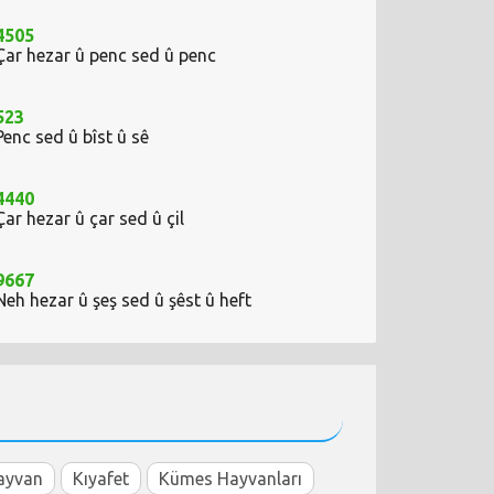
4505
Çar hezar û penc sed û penc
523
Penc sed û bîst û sê
4440
Çar hezar û çar sed û çil
9667
Neh hezar û şeş sed û şêst û heft
ayvan
Kıyafet
Kümes Hayvanları