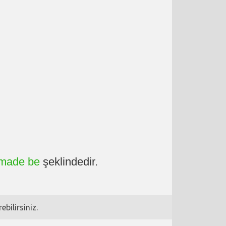
made be
şeklindedir.
bilirsiniz.