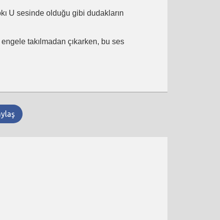
ıpkı U sesinde olduğu gibi dudakların
ir engele takılmadan çıkarken, bu ses
aylaş