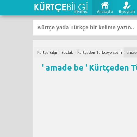
Anasayfa
Biyografi
Kürtçe Bilgi
Sözlük
Kürtçeden Türkçeye çeviri
amad
' amade be '
Kürtçeden T