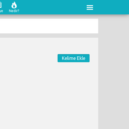
ye
Nedir?
Kelime Ekle