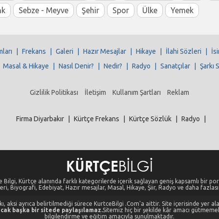
nk
Sebze - Meyve
Şehir
Spor
Ülke
Yemek
mları
|
Frekans
|
Galeri
|
Hazır Mesajlar
|
Hikaye
|
İlahi Sözleri
|
İs
|
Masal & Hikaye
|
Nasıl Denir?
|
Nedir?
|
Radyo
|
Sanatçılar
|
Şarkı 
Gizlilik Politikası
İletişim
Kullanım Şartları
Reklam
Firma Diyarbakır
|
Kürtçe Frekans
|
Kürtçe Sözlük
|
Radyo
|
 Bilgi, Kürtçe alanında farklı kategorilerde içerik sağlayan geniş kapsamlı bir port
eri, Biyografi, Edebiyat, Hazır mesajlar, Masal, Hikaye, Şiir, Radyo ve daha fazlası i
, aksi ayrıca belirtilmediği sürece KurtceBilgi .Com'a aittir. Site içerisinde yer 
cak başka bir sitede paylaşılamaz.
Sitemiz hiç bir şekilde kâr amacı gütmeme
bilgilendirme ve eğitim amacıyla sunulmaktadır.