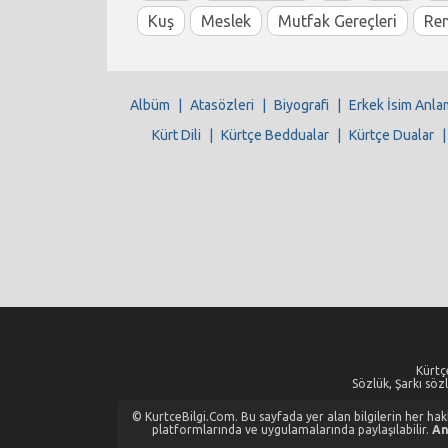
Kuş
Meslek
Mutfak Gereçleri
Re
Albüm
|
Atasözleri
|
Biyografi
|
Erkek İsim Anla
Kürt Dili
|
Kürtçe Beddualar
|
Kürtçe Dualar
Kürtçe
Sözlük, Şarkı sözl
© KurtceBilgi.Com. Bu sayfada yer alan bilgilerin her hakkı
platformlarında ve uygulamalarında paylaşılabilir.
An