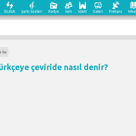
Sözlük
Şarkı Sözleri
Radyo
İsim
İslam
Galeri
Frekans
Hika
e be
ürkçeye çeviri
de nasıl denir?