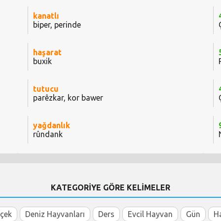
kanatlı
biper, perinde
haşarat
buxik
tutucu
parêzkar, kor bawer
yağdanlık
rûndank
KATEGORİYE GÖRE KELİMELER
içek
Deniz Hayvanları
Ders
Evcil Hayvan
Gün
H