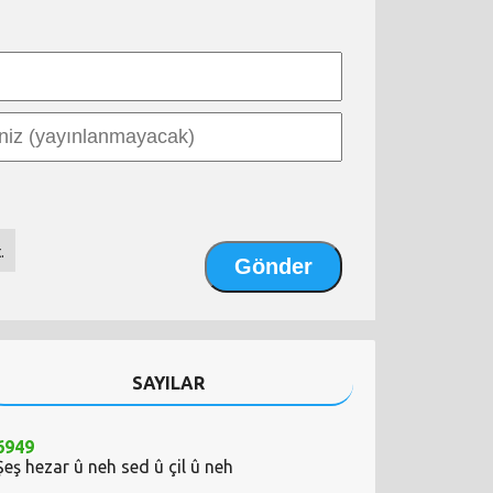
.
SAYILAR
6949
Şeş hezar û neh sed û çil û neh