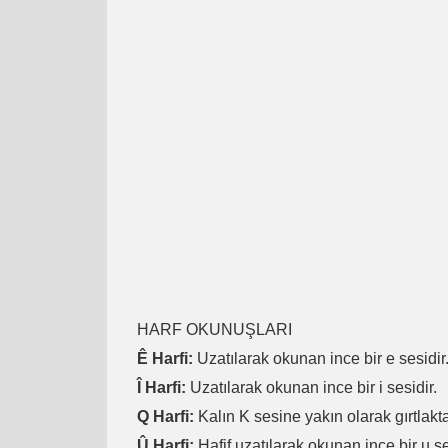
HARF OKUNUŞLARI
Ê Harfi:
Uzatılarak okunan ince bir e sesidir
Î Harfi:
Uzatılarak okunan ince bir i sesidir.
Q Harfi:
Kalın K sesine yakın olarak gırtlakta
Û Harfi:
Hafif uzatılarak okunan ince bir u se