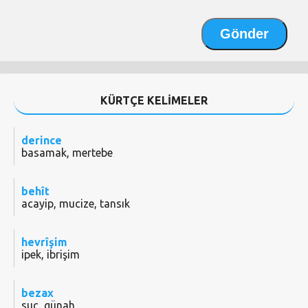
KÜRTÇE KELİMELER
derince
basamak, mertebe
behît
acayip, mucize, tansık
hevrîşim
ipek, ibrişim
bezax
suç, günah