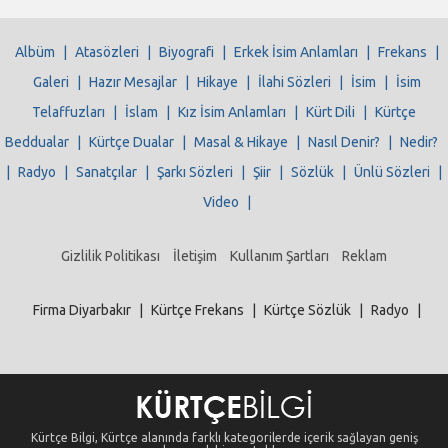
Albüm
|
Atasözleri
|
Biyografi
|
Erkek İsim Anlamları
|
Frekans
|
Galeri
|
Hazır Mesajlar
|
Hikaye
|
İlahi Sözleri
|
İsim
|
İsim
Telaffuzları
|
İslam
|
Kız İsim Anlamları
|
Kürt Dili
|
Kürtçe
Beddualar
|
Kürtçe Dualar
|
Masal & Hikaye
|
Nasıl Denir?
|
Nedir?
|
Radyo
|
Sanatçılar
|
Şarkı Sözleri
|
Şiir
|
Sözlük
|
Ünlü Sözleri
|
Video
|
Gizlilik Politikası
İletişim
Kullanım Şartları
Reklam
Firma Diyarbakır
|
Kürtçe Frekans
|
Kürtçe Sözlük
|
Radyo
|
Kürtçe Bilgi, Kürtçe alanında farklı kategorilerde içerik sağlayan geniş