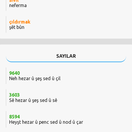
sivil
neferma
çıldırmak
şêt bûn
SAYILAR
9640
Neh hezar û şeş sed û çil
3603
Sê hezar û şeş sed û sê
8594
Heyşt hezar û penc sed û nod û çar