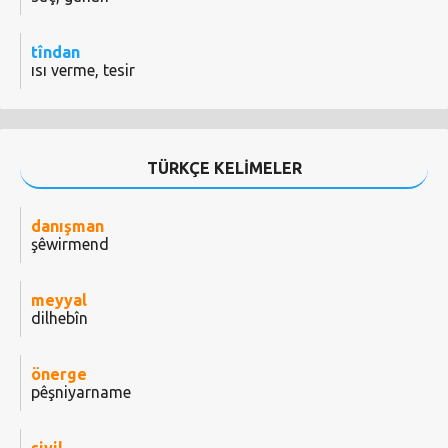
tîndan
ısı verme, tesir
TÜRKÇE KELİMELER
danışman
şêwirmend
meyyal
dilhebîn
önerge
pêşniyarname