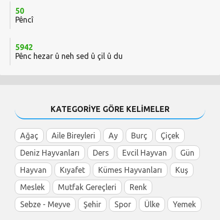
50
Pêncî
5942
Pênc hezar û neh sed û çil û du
KATEGORİYE GÖRE KELİMELER
Ağaç
Aile Bireyleri
Ay
Burç
Çiçek
Deniz Hayvanları
Ders
Evcil Hayvan
Gün
Hayvan
Kıyafet
Kümes Hayvanları
Kuş
Meslek
Mutfak Gereçleri
Renk
Sebze - Meyve
Şehir
Spor
Ülke
Yemek