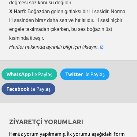
değmesi söz konusu değildir.
X Harfi:
Boğazdan gelen gırtlaksı bir H sesidir. Normal
H sesinden biraz daha sert ve hırıltılıdır. H sesi hiçbir
engele takılmadan çıkarken, bu ses boğazın üst
kısmında titreşir.
Harfler hakkında ayrıntılı bilgi için tıklayın.
WhatsApp
ile Paylaş
Twitter
ile Paylaş
Facebook
'ta Paylaş
ZİYARETÇİ YORUMLARI
Henüz yorum yapılmamış. İlk yorumu aşağıdaki form