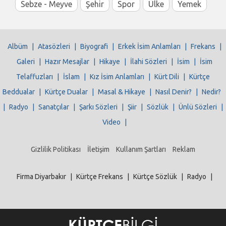
Sebze - Meyve
Şehir
Spor
Ülke
Yemek
Albüm
|
Atasözleri
|
Biyografi
|
Erkek İsim Anlamları
|
Frekans
|
Galeri
|
Hazır Mesajlar
|
Hikaye
|
İlahi Sözleri
|
İsim
|
İsim
Telaffuzları
|
İslam
|
Kız İsim Anlamları
|
Kürt Dili
|
Kürtçe
Beddualar
|
Kürtçe Dualar
|
Masal & Hikaye
|
Nasıl Denir?
|
Nedir?
|
Radyo
|
Sanatçılar
|
Şarkı Sözleri
|
Şiir
|
Sözlük
|
Ünlü Sözleri
|
Video
|
Gizlilik Politikası
İletişim
Kullanım Şartları
Reklam
Firma Diyarbakır
|
Kürtçe Frekans
|
Kürtçe Sözlük
|
Radyo
|