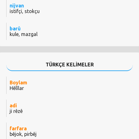
nijvan
istifçi, stokçu
barû
kule, mazgal
TÜRKÇE KELİMELER
Boylam
Hêlîlar
adi
ji rêzê
farfara
bêjok, pirbêj