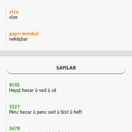
vize
vîze
gayrı menkul
nekêşbar
SAYILAR
8103
Heyşt hezar û sed û sê
5527
Pênc hezar û penc sed û bîst û heft
3678