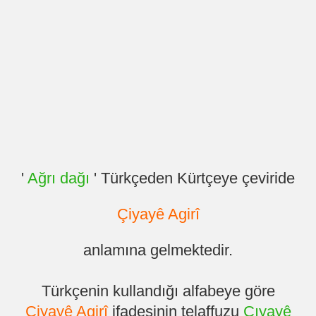
'
Ağrı dağı
' Türkçeden Kürtçeye çeviride
Çiyayê Agirî
anlamına gelmektedir.
Türkçenin kullandığı alfabeye göre
Çiyayê Agirî
ifadesinin telaffuzu
Çıyayê