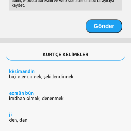
adımı, e-posta adresimi ve web site adresimi bu tarayıcıya
kaydet.
KÜRTÇE KELİMELER
kêsimandin
biçimlendirmek, şekillendirmek
azmûn bûn
imtihan olmak, denenmek
ji
den, dan