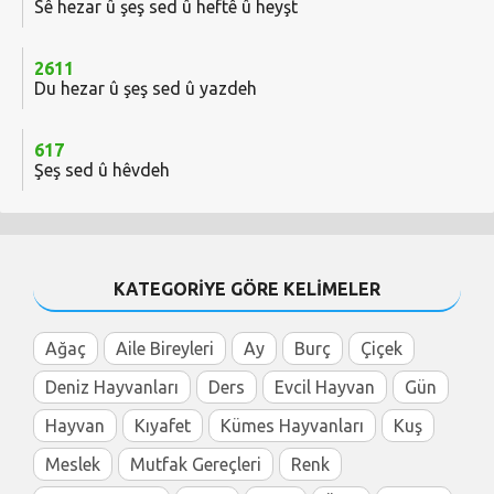
Sê hezar û şeş sed û heftê û heyşt
2611
Du hezar û şeş sed û yazdeh
617
Şeş sed û hêvdeh
KATEGORİYE GÖRE KELİMELER
Ağaç
Aile Bireyleri
Ay
Burç
Çiçek
Deniz Hayvanları
Ders
Evcil Hayvan
Gün
Hayvan
Kıyafet
Kümes Hayvanları
Kuş
Meslek
Mutfak Gereçleri
Renk