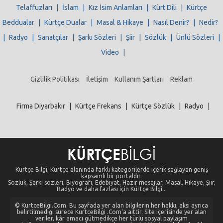
Telaffuzları
|
İslam
|
Kız İsim Anlamları
|
Kürt Dili
|
Kürtçe
Beddualar
|
Kürtçe Dualar
|
Masal & Hikaye
|
Nasıl Denir?
|
Nedir?
|
Radyo
|
Sanatçılar
|
Şarkı Sözleri
|
Şiir
|
Sözlük
|
Ünlü Sözleri
|
Video
|
Gizlilik Politikası
İletişim
Kullanım Şartları
Reklam
Firma Diyarbakır
|
Kürtçe Frekans
|
Kürtçe Sözlük
|
Radyo
|
Kürtçe Bilgi, Kürtçe alanında farklı kategorilerde içerik sağlayan geniş
kapsamlı bir portaldır.
Sözlük, Şarkı sözleri, Biyografi, Edebiyat, Hazır mesajlar, Masal, Hikaye, Şiir,
Radyo ve daha fazlası için Kürtçe Bilgi...
© KurtceBilgi.Com. Bu sayfada yer alan bilgilerin her hakkı, aksi ayrıca
belirtilmediği sürece KurtceBilgi .Com'a aittir. Site içerisinde yer alan
veriler, kâr amacı gütmedikçe her türlü sosyal paylaşım