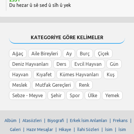
Du hezar û sê sed û sîh û yek
KATEGORİYE GÖRE KELİMELER
Ağaç
Aile Bireyleri
Ay
Burç
Çiçek
Deniz Hayvanları
Ders
Evcil Hayvan
Gün
Hayvan
Kıyafet
Kümes Hayvanları
Kuş
Meslek
Mutfak Gereçleri
Renk
Sebze - Meyve
Şehir
Spor
Ülke
Yemek
Albüm
|
Atasözleri
|
Biyografi
|
Erkek İsim Anlamları
|
Frekans
|
Galeri
|
Hazır Mesajlar
|
Hikaye
|
İlahi Sözleri
|
İsim
|
İsim