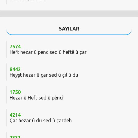
SAYILAR
7574
Heft hezar û penc sed û heftê û çar
8442
Heyşt hezar û çar sed û çil û du
1750
Hezar û Heft sed û pêncî
4214
Çar hezar û du sed û çardeh
2331