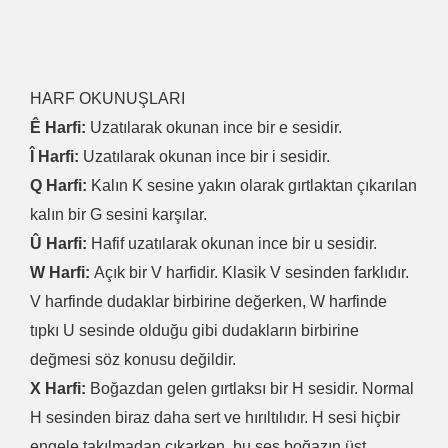
HARF OKUNUŞLARI
Ê Harfi:
Uzatılarak okunan ince bir e sesidir.
Î Harfi:
Uzatılarak okunan ince bir i sesidir.
Q Harfi:
Kalın K sesine yakın olarak gırtlaktan çıkarılan
kalın bir G sesini karşılar.
Û Harfi:
Hafif uzatılarak okunan ince bir u sesidir.
W Harfi:
Açık bir V harfidir. Klasik V sesinden farklıdır.
V harfinde dudaklar birbirine değerken, W harfinde
tıpkı U sesinde olduğu gibi dudakların birbirine
değmesi söz konusu değildir.
X Harfi:
Boğazdan gelen gırtlaksı bir H sesidir. Normal
H sesinden biraz daha sert ve hırıltılıdır. H sesi hiçbir
engele takılmadan çıkarken, bu ses boğazın üst