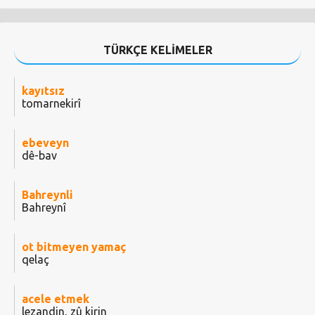
TÜRKÇE KELİMELER
kayıtsız
tomarnekirî
ebeveyn
dê-bav
Bahreynli
Bahreynî
ot bitmeyen yamaç
qelaç
acele etmek
lezandin, zû kirin