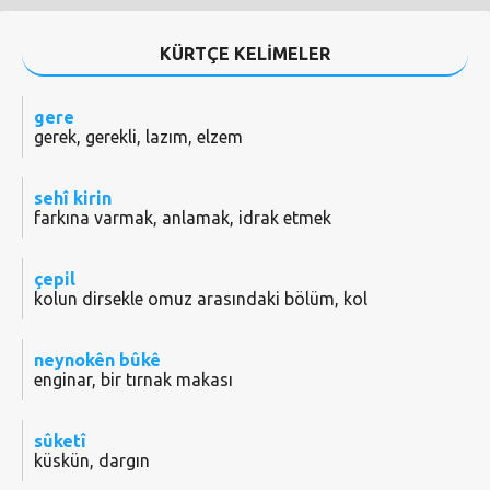
KÜRTÇE KELİMELER
gere
gerek, gerekli, lazım, elzem
sehî kirin
farkına varmak, anlamak, idrak etmek
çepil
kolun dirsekle omuz arasındaki bölüm, kol
neynokên bûkê
enginar, bir tırnak makası
sûketî
küskün, dargın