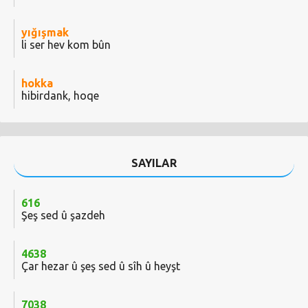
yığışmak
li ser hev kom bûn
hokka
hibirdank, hoqe
SAYILAR
616
Şeş sed û şazdeh
4638
Çar hezar û şeş sed û sîh û heyşt
7038