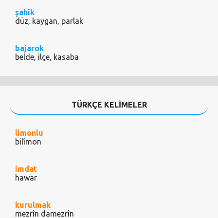
şahîk
düz, kaygan, parlak
bajarok
belde, ilçe, kasaba
TÜRKÇE KELİMELER
limonlu
bilîmon
imdat
hawar
kurulmak
mezrîn damezrîn