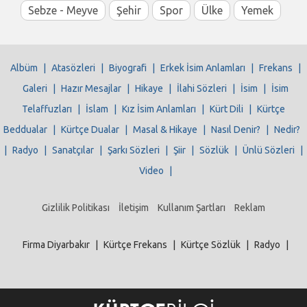
Sebze - Meyve
Şehir
Spor
Ülke
Yemek
Albüm
|
Atasözleri
|
Biyografi
|
Erkek İsim Anlamları
|
Frekans
|
Galeri
|
Hazır Mesajlar
|
Hikaye
|
İlahi Sözleri
|
İsim
|
İsim
Telaffuzları
|
İslam
|
Kız İsim Anlamları
|
Kürt Dili
|
Kürtçe
Beddualar
|
Kürtçe Dualar
|
Masal & Hikaye
|
Nasıl Denir?
|
Nedir?
|
Radyo
|
Sanatçılar
|
Şarkı Sözleri
|
Şiir
|
Sözlük
|
Ünlü Sözleri
|
Video
|
Gizlilik Politikası
İletişim
Kullanım Şartları
Reklam
Firma Diyarbakır
|
Kürtçe Frekans
|
Kürtçe Sözlük
|
Radyo
|