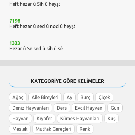
Heft hezar û Sîh û heyşt
7198
Heft hezar û sed û nod û heyşt
1333
Hezar û Sê sed û sîh û sê
KATEGORİYE GÖRE KELİMELER
Ağaç
Aile Bireyleri
Ay
Burç
Çiçek
Deniz Hayvanları
Ders
Evcil Hayvan
Gün
Hayvan
Kıyafet
Kümes Hayvanları
Kuş
Meslek
Mutfak Gereçleri
Renk